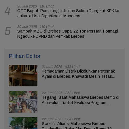
30 Juli 2026
116 Lihat
4
OTT Bupati Pemalang, Istri dan Sekda Diangkut KPK ke
Jakarta Usai Diperiksa di Mapolres
30 Juli 2026
110 Lihat
5
Sampah MBG di Brebes Capai 22 Ton Per Hari, Formagi
Ngadu ke DPRD dan Pemkab Brebes
Pilihan Editor
21 Juni 2026
433 Lihat
Pemadaman Listrik Dikeluhkan Peternak
Ayam di Brebes, Khawatir Mesin Tetas
Telur Terganggu
22 Juni 2026
368 Lihat
Tegang! Saat Mahasiswa Brebes Demo di
Alun-alun Tuntut Evaluasi Program
Pemerintah Pusat dan Daerah
22 Juni 2026
364 Lihat
Sore Ini, Aliansi Mahasiswa Brebes
Dijadwalkan Gelar Aksi Demo Bawa 10