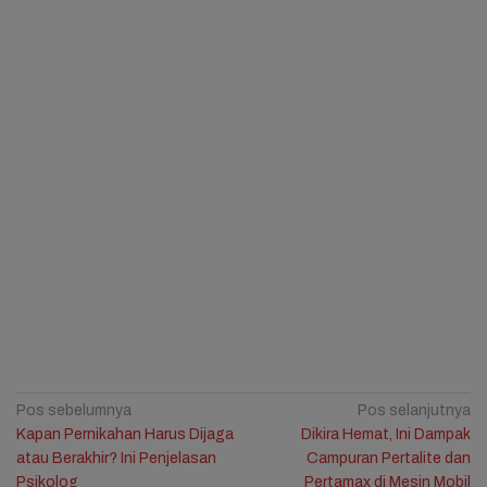
Navigasi
Pos sebelumnya
Pos selanjutnya
Kapan Pernikahan Harus Dijaga
Dikira Hemat, Ini Dampak
pos
atau Berakhir? Ini Penjelasan
Campuran Pertalite dan
Psikolog
Pertamax di Mesin Mobil