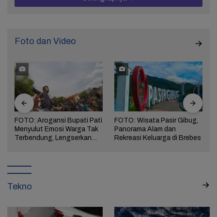
Foto dan Video
FOTO: Arogansi Bupati Pati
FOTO: Wisata Pasir Gibug,
Menyulut Emosi Warga Tak
Panorama Alam dan
a
Terbendung, Lengserkan
Rekreasi Keluarga di Brebes
Kekuasaan!
Tekno