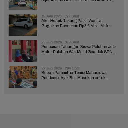
Tuntutan ke Pendopo
15 Juni 2026
327 Lihat
Aksi Heroik Tukang Parkir Wanita
Gagalkan Pencurian Rp3,6 Miliar Milik
Nasabah Bank di Brebes
23 Juni 2026
319 Lihat
Pencairan Tabungan Siswa Puluhan Juta
Molor, Puluhan Wali Murid Geruduk SDN
Brebes 02
22 Juni 2026
294 Lihat
Bupati Paramitha Temui Mahasiswa
Pendemo, Ajak Beri Masukan untuk
Kemajuan Brebes