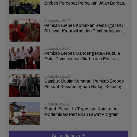
Brebes Percepat Perbaikan Jalan Berbasis
Aduan Masyarakat
6 Agustus 2026
Pemkab Brebes Kobarkan Semangat HUT
RI Lewat Kreativitas dan Pemberdayaan
Perempuan
5 Agustus 2026
Pemkab Brebes Gandeng RSIA Nuzula
Gelar Pemeriksaan Gratis dan Edukasi
bagi 100 Ibu Hamil
5 Agustus 2026
Sambut Musim Kemarau, Pemkab Brebes
Perkuat Kesiapsiagaan Hadapi Kekeringan
dan Karhutla
4 Agustus 2026
Bupati Paramita Tegaskan Komitmen
Modernisasi Pertanian Lewat Program
ICARE
Selengkapnya