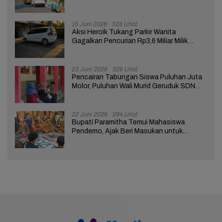
Tuntutan ke Pendopo
15 Juni 2026
328 Lihat
Aksi Heroik Tukang Parkir Wanita
Gagalkan Pencurian Rp3,6 Miliar Milik
Nasabah Bank di Brebes
23 Juni 2026
326 Lihat
Pencairan Tabungan Siswa Puluhan Juta
Molor, Puluhan Wali Murid Geruduk SDN
Brebes 02
22 Juni 2026
294 Lihat
Bupati Paramitha Temui Mahasiswa
Pendemo, Ajak Beri Masukan untuk
Kemajuan Brebes