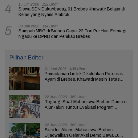
15 Juli 2026
122 Lihat
4
Siswa SDN Dukuhbadag 01 Brebes Khawatir Belajar di
Kelas yang Nyaris Ambruk
30 Juli 2026
114 Lihat
5
Sampah MBG di Brebes Capai 22 Ton Per Hari, Formagi
Ngadu ke DPRD dan Pemkab Brebes
Pilihan Editor
21 Juni 2026
435 Lihat
Pemadaman Listrik Dikeluhkan Peternak
Ayam di Brebes, Khawatir Mesin Tetas
Telur Terganggu
22 Juni 2026
369 Lihat
Tegang! Saat Mahasiswa Brebes Demo di
Alun-alun Tuntut Evaluasi Program
Pemerintah Pusat dan Daerah
22 Juni 2026
368 Lihat
Sore Ini, Aliansi Mahasiswa Brebes
Dijadwalkan Gelar Aksi Demo Bawa 10