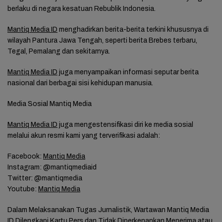
berlaku di negara kesatuan Rebublik Indonesia.
Mantiq Media ID
menghadirkan berita-berita terkini khususnya di
wilayah Pantura Jawa Tengah, seperti berita Brebes terbaru,
Tegal, Pemalang dan sekitarnya.
Mantiq Media ID
juga menyampaikan informasi seputar berita
nasional dari berbagai sisi kehidupan manusia.
Media Sosial Mantiq Media
Mantiq Media ID
juga mengestensifikasi diri ke media sosial
melalui akun resmi kami yang terverifikasi adalah:
Facebook:
Mantiq Media
Instagram: @mantiqmediaid
Twitter: @mantiqmedia
Youtube:
Mantiq Media
Dalam Melaksanakan Tugas Jurnalistik, Wartawan Mantiq Media
ID Dilengkapi Kartu Pers dan Tidak Di­perkenankan Menerima atau