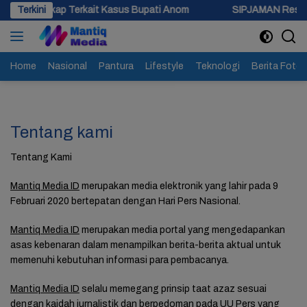
Langsung
Ungkap Terkait Kasus Bupati Anom
Terkini
SIPJAMAN Resmi Diluncur
ke
konten
Home
Nasional
Pantura
Lifestyle
Teknologi
Berita Foto
Tentang kami
Tentang Kami
Mantiq Media ID
merupakan media elektronik yang lahir pada 9
Februari 2020 bertepatan dengan Hari Pers Nasional.
Mantiq Media ID
merupakan media portal yang mengedapankan
asas kebenaran dalam menampilkan berita-berita aktual untuk
memenuhi kebutuhan informasi para pembacanya.
Mantiq Media ID
selalu memegang prinsip taat azaz sesuai
dengan kaidah jurnalistik dan berpedoman pada UU Pers yang