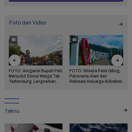
Foto dan Video
FOTO: Arogansi Bupati Pati
FOTO: Wisata Pasir Gibug,
Menyulut Emosi Warga Tak
Panorama Alam dan
a
Terbendung, Lengserkan
Rekreasi Keluarga di Brebes
Kekuasaan!
Tekno