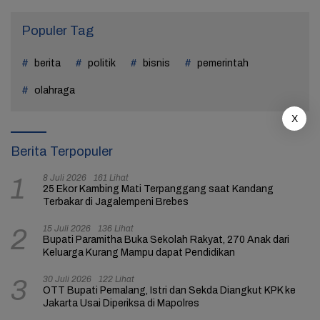
Populer Tag
berita
politik
bisnis
pemerintah
olahraga
X
Berita Terpopuler
8 Juli 2026
161 Lihat
1
25 Ekor Kambing Mati Terpanggang saat Kandang
Terbakar di Jagalempeni Brebes
15 Juli 2026
136 Lihat
2
Bupati Paramitha Buka Sekolah Rakyat, 270 Anak dari
Keluarga Kurang Mampu dapat Pendidikan
30 Juli 2026
122 Lihat
3
OTT Bupati Pemalang, Istri dan Sekda Diangkut KPK ke
Jakarta Usai Diperiksa di Mapolres