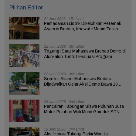
Pilihan Editor
21 Juni 2026
451 Lihat
Pemadaman Listrik Dikeluhkan Peternak
Ayam di Brebes, Khawatir Mesin Tetas
Telur Terganggu
22 Juni 2026
397 Lihat
Tegang! Saat Mahasiswa Brebes Demo di
Alun-alun Tuntut Evaluasi Program
Pemerintah Pusat dan Daerah
22 Juni 2026
390 Lihat
Sore Ini, Aliansi Mahasiswa Brebes
Dijadwalkan Gelar Aksi Demo Bawa 10
Tuntutan ke Pendopo
23 Juni 2026
349 Lihat
Pencairan Tabungan Siswa Puluhan Juta
Molor, Puluhan Wali Murid Geruduk SDN
Brebes 02
15 Juni 2026
344 Lihat
Aksi Heroik Tukang Parkir Wanita