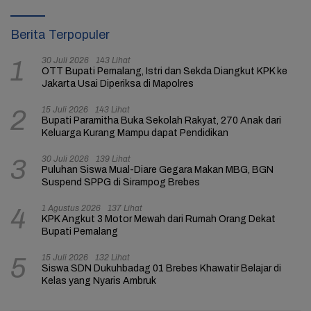
Berita Terpopuler
30 Juli 2026
143 Lihat
1
OTT Bupati Pemalang, Istri dan Sekda Diangkut KPK ke
Jakarta Usai Diperiksa di Mapolres
15 Juli 2026
143 Lihat
2
Bupati Paramitha Buka Sekolah Rakyat, 270 Anak dari
Keluarga Kurang Mampu dapat Pendidikan
30 Juli 2026
139 Lihat
3
Puluhan Siswa Mual-Diare Gegara Makan MBG, BGN
Suspend SPPG di Sirampog Brebes
1 Agustus 2026
137 Lihat
4
KPK Angkut 3 Motor Mewah dari Rumah Orang Dekat
Bupati Pemalang
15 Juli 2026
132 Lihat
5
Siswa SDN Dukuhbadag 01 Brebes Khawatir Belajar di
Kelas yang Nyaris Ambruk