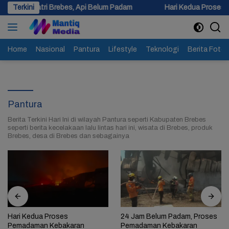
Langsung
 Brebes, Api Belum Padam
Terkini
Hari Kedua Proses Pemadaman Keba
ke
konten
Home
Nasional
Pantura
Lifestyle
Teknologi
Berita Foto
Pantura
Berita Terkini Hari Ini di wilayah Pantura seperti Kabupaten Brebes
seperti berita kecelakaan lalu lintas hari ini, wisata di Brebes, produk
Brebes, desa di Brebes dan sebagainya
Hari Kedua Proses
24 Jam Belum Padam, Proses
Pemadaman Kebakaran
Pemadaman Kebakaran