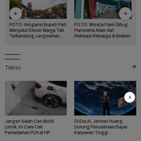
FOTO: Arogansi Bupati Pati
FOTO: Wisata Pasir Gibug,
Menyulut Emosi Warga Tak
Panorama Alam dan
a
Terbendung, Lengserkan
Rekreasi Keluarga di Brebes
Kekuasaan!
Tekno
X
Jangan Salah Cas Mobil
Di Era AI, Jensen Huang
Listrik, Ini Cara Cek
Dorong Perusahaan Bayar
Pemadaman PLN di HP
Karyawan Tinggi