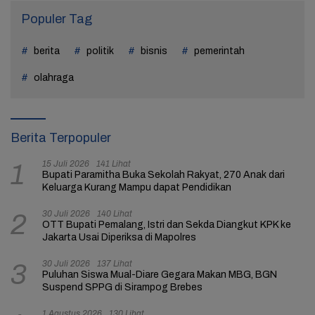
Populer Tag
berita
politik
bisnis
pemerintah
olahraga
Berita Terpopuler
15 Juli 2026
141 Lihat
1
Bupati Paramitha Buka Sekolah Rakyat, 270 Anak dari
Keluarga Kurang Mampu dapat Pendidikan
30 Juli 2026
140 Lihat
2
OTT Bupati Pemalang, Istri dan Sekda Diangkut KPK ke
Jakarta Usai Diperiksa di Mapolres
30 Juli 2026
137 Lihat
3
Puluhan Siswa Mual-Diare Gegara Makan MBG, BGN
Suspend SPPG di Sirampog Brebes
1 Agustus 2026
130 Lihat