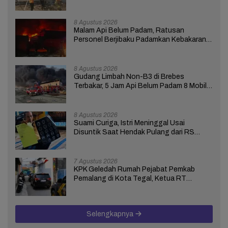
Masih Berlangsung
8 Agustus 2026
Malam Api Belum Padam, Ratusan
Personel Berjibaku Padamkan Kebakaran
Gudang Limbah di Brebes
8 Agustus 2026
Gudang Limbah Non-B3 di Brebes
Terbakar, 5 Jam Api Belum Padam 8 Mobil
Damkar Dikerahkan
8 Agustus 2026
Suami Curiga, Istri Meninggal Usai
Disuntik Saat Hendak Pulang dari RS
Bhakti Asih Brebes
7 Agustus 2026
KPK Geledah Rumah Pejabat Pemkab
Pemalang di Kota Tegal, Ketua RT
Ungkap Terkait Kasus Bupati Anom
Selengkapnya