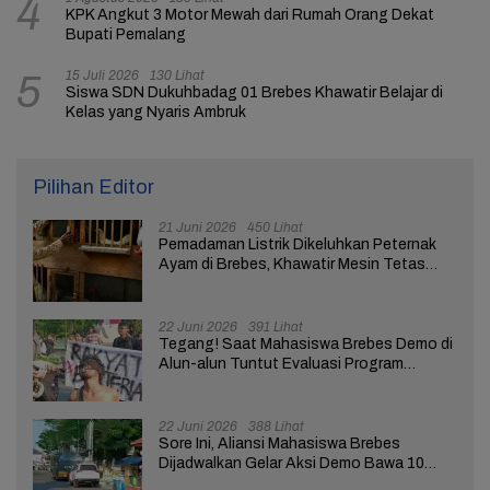
4
KPK Angkut 3 Motor Mewah dari Rumah Orang Dekat
Bupati Pemalang
15 Juli 2026
130 Lihat
5
Siswa SDN Dukuhbadag 01 Brebes Khawatir Belajar di
Kelas yang Nyaris Ambruk
Pilihan Editor
21 Juni 2026
450 Lihat
Pemadaman Listrik Dikeluhkan Peternak
Ayam di Brebes, Khawatir Mesin Tetas
Telur Terganggu
22 Juni 2026
391 Lihat
Tegang! Saat Mahasiswa Brebes Demo di
Alun-alun Tuntut Evaluasi Program
Pemerintah Pusat dan Daerah
22 Juni 2026
388 Lihat
Sore Ini, Aliansi Mahasiswa Brebes
Dijadwalkan Gelar Aksi Demo Bawa 10
Tuntutan ke Pendopo