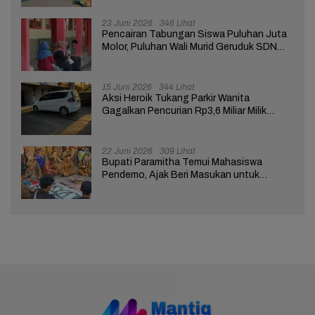
23 Juni 2026
346 Lihat
Pencairan Tabungan Siswa Puluhan Juta
Molor, Puluhan Wali Murid Geruduk SDN
Brebes 02
15 Juni 2026
344 Lihat
Aksi Heroik Tukang Parkir Wanita
Gagalkan Pencurian Rp3,6 Miliar Milik
Nasabah Bank di Brebes
22 Juni 2026
309 Lihat
Bupati Paramitha Temui Mahasiswa
Pendemo, Ajak Beri Masukan untuk
Kemajuan Brebes