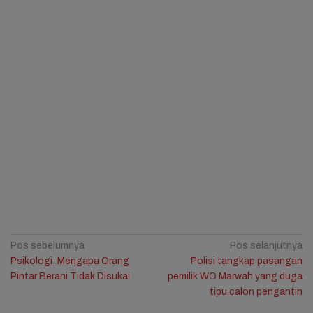
Navigasi
Pos sebelumnya
Pos selanjutnya
Psikologi: Mengapa Orang
Polisi tangkap pasangan
pos
Pintar Berani Tidak Disukai
pemilik WO Marwah yang duga
tipu calon pengantin