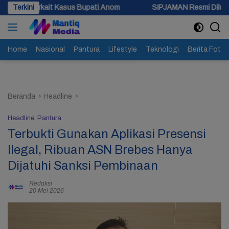
Langsung
Kasus Bupati Anom
Terkini
SIPJAMAN Resmi Diluncurkan, Pemkab Br
ke
konten
Home
Nasional
Pantura
Lifestyle
Teknologi
Berita Foto
Beranda
Headline
Headline
,
Pantura
Terbukti Gunakan Aplikasi Presensi
Ilegal, Ribuan ASN Brebes Hanya
Dijatuhi Sanksi Pembinaan
Redaksi
20 Mei 2026