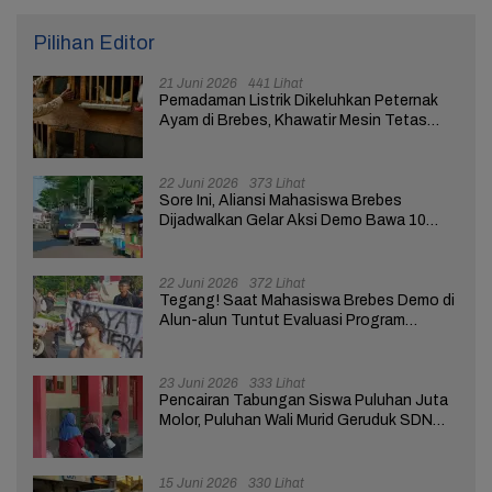
Pilihan Editor
21 Juni 2026
441 Lihat
Pemadaman Listrik Dikeluhkan Peternak
Ayam di Brebes, Khawatir Mesin Tetas
Telur Terganggu
22 Juni 2026
373 Lihat
Sore Ini, Aliansi Mahasiswa Brebes
Dijadwalkan Gelar Aksi Demo Bawa 10
Tuntutan ke Pendopo
22 Juni 2026
372 Lihat
Tegang! Saat Mahasiswa Brebes Demo di
Alun-alun Tuntut Evaluasi Program
Pemerintah Pusat dan Daerah
23 Juni 2026
333 Lihat
Pencairan Tabungan Siswa Puluhan Juta
Molor, Puluhan Wali Murid Geruduk SDN
Brebes 02
15 Juni 2026
330 Lihat