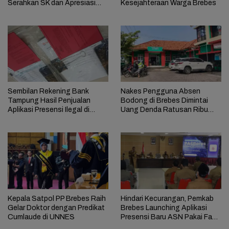
Serahkan SK dan Apresiasi
Kesejahteraan Warga Brebes
Pengabdian
Sembilan Rekening Bank
Nakes Pengguna Absen
Tampung Hasil Penjualan
Bodong di Brebes Dimintai
Aplikasi Presensi Ilegal di
Uang Denda Ratusan Ribu
Brebes
Rupiah
Kepala Satpol PP Brebes Raih
Hindari Kecurangan, Pemkab
Gelar Doktor dengan Predikat
Brebes Launching Aplikasi
Cumlaude di UNNES
Presensi Baru ASN Pakai Face
Detektor