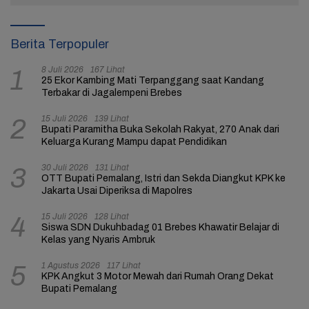
Berita Terpopuler
8 Juli 2026
167 Lihat
1
25 Ekor Kambing Mati Terpanggang saat Kandang
Terbakar di Jagalempeni Brebes
15 Juli 2026
139 Lihat
2
Bupati Paramitha Buka Sekolah Rakyat, 270 Anak dari
Keluarga Kurang Mampu dapat Pendidikan
30 Juli 2026
131 Lihat
3
OTT Bupati Pemalang, Istri dan Sekda Diangkut KPK ke
Jakarta Usai Diperiksa di Mapolres
15 Juli 2026
128 Lihat
4
Siswa SDN Dukuhbadag 01 Brebes Khawatir Belajar di
Kelas yang Nyaris Ambruk
1 Agustus 2026
117 Lihat
5
KPK Angkut 3 Motor Mewah dari Rumah Orang Dekat
Bupati Pemalang