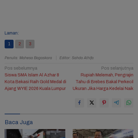
Laman:
1
2
3
Penulis: Mahesa Bagaskara
Editor: Sahda Athifa
Navigasi
Pos sebelumnya
Pos selanjutnya
Siswa SMA Islam Al Azhar 8
Rupiah Melemah, Pengrajin
pos
Kota Bekasi Raih Gold Medal di
Tahu di Brebes Bakal Perkecil
Ajang WYIE 2026 Kuala Lumpur
Ukuran Jika Harga Kedelai Naik
Baca Juga