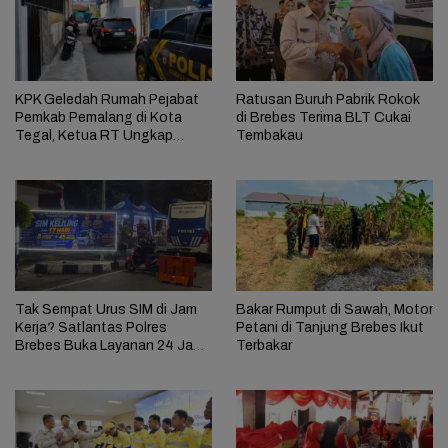
KPK Geledah Rumah Pejabat
Ratusan Buruh Pabrik Rokok
Pemkab Pemalang di Kota
di Brebes Terima BLT Cukai
Tegal, Ketua RT Ungkap
Tembakau
Terkait Kasus Bupati Anom
Tak Sempat Urus SIM di Jam
Bakar Rumput di Sawah, Motor
Kerja? Satlantas Polres
Petani di Tanjung Brebes Ikut
Brebes Buka Layanan 24 Jam
Terbakar
Selama 17 Hari