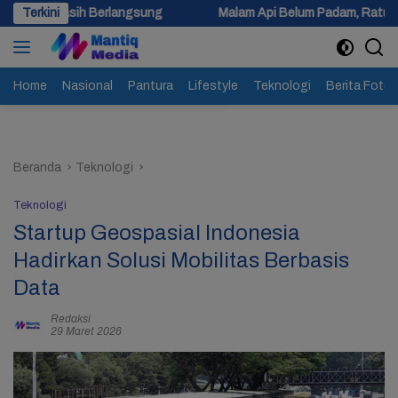
Langsung
ngsung
Terkini
Malam Api Belum Padam, Ratusan Personel Berjibaku
ke
konten
Home
Nasional
Pantura
Lifestyle
Teknologi
Berita Foto
Beranda
Teknologi
Teknologi
Startup Geospasial Indonesia
Hadirkan Solusi Mobilitas Berbasis
Data
Redaksi
29 Maret 2026