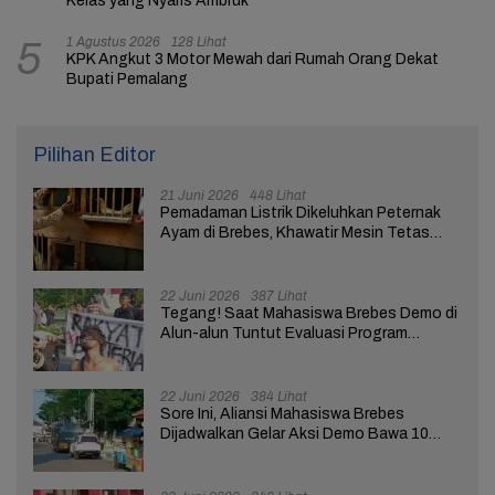
Kelas yang Nyaris Ambruk
1 Agustus 2026
128 Lihat
5
KPK Angkut 3 Motor Mewah dari Rumah Orang Dekat
Bupati Pemalang
Pilihan Editor
21 Juni 2026
448 Lihat
Pemadaman Listrik Dikeluhkan Peternak
Ayam di Brebes, Khawatir Mesin Tetas
Telur Terganggu
22 Juni 2026
387 Lihat
Tegang! Saat Mahasiswa Brebes Demo di
Alun-alun Tuntut Evaluasi Program
Pemerintah Pusat dan Daerah
22 Juni 2026
384 Lihat
Sore Ini, Aliansi Mahasiswa Brebes
Dijadwalkan Gelar Aksi Demo Bawa 10
Tuntutan ke Pendopo