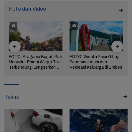
Foto dan Video
FOTO: Arogansi Bupati Pati
FOTO: Wisata Pasir Gibug,
Menyulut Emosi Warga Tak
Panorama Alam dan
a
Terbendung, Lengserkan
Rekreasi Keluarga di Brebes
Kekuasaan!
Tekno