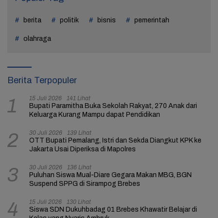
berita
politik
bisnis
pemerintah
olahraga
Berita Terpopuler
15 Juli 2026
141 Lihat
1
Bupati Paramitha Buka Sekolah Rakyat, 270 Anak dari
Keluarga Kurang Mampu dapat Pendidikan
30 Juli 2026
139 Lihat
2
OTT Bupati Pemalang, Istri dan Sekda Diangkut KPK ke
Jakarta Usai Diperiksa di Mapolres
30 Juli 2026
136 Lihat
3
Puluhan Siswa Mual-Diare Gegara Makan MBG, BGN
Suspend SPPG di Sirampog Brebes
15 Juli 2026
130 Lihat
4
Siswa SDN Dukuhbadag 01 Brebes Khawatir Belajar di