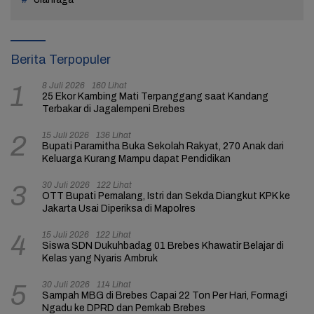
Berita Terpopuler
8 Juli 2026
160 Lihat
1
25 Ekor Kambing Mati Terpanggang saat Kandang
Terbakar di Jagalempeni Brebes
15 Juli 2026
136 Lihat
2
Bupati Paramitha Buka Sekolah Rakyat, 270 Anak dari
Keluarga Kurang Mampu dapat Pendidikan
30 Juli 2026
122 Lihat
3
OTT Bupati Pemalang, Istri dan Sekda Diangkut KPK ke
Jakarta Usai Diperiksa di Mapolres
15 Juli 2026
122 Lihat
4
Siswa SDN Dukuhbadag 01 Brebes Khawatir Belajar di
Kelas yang Nyaris Ambruk
30 Juli 2026
114 Lihat
5
Sampah MBG di Brebes Capai 22 Ton Per Hari, Formagi
Ngadu ke DPRD dan Pemkab Brebes