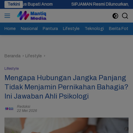
Langsung
ti Anom
Terkini
SIPJAMAN Resmi Diluncurkan, Pemkab Brebes Percep
ke
konten
Home
Nasional
Pantura
Lifestyle
Teknologi
Berita Foto
Beranda
Lifestyle
Lifestyle
Mengapa Hubungan Jangka Panjang
Tidak Menjamin Pernikahan Bahagia?
Ini Jawaban Ahli Psikologi
Redaksi
22 Mei 2026