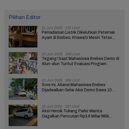
Pilihan Editor
21 Juni 2026
435 Lihat
Pemadaman Listrik Dikeluhkan Peternak
Ayam di Brebes, Khawatir Mesin Tetas
Telur Terganggu
22 Juni 2026
369 Lihat
Tegang! Saat Mahasiswa Brebes Demo di
Alun-alun Tuntut Evaluasi Program
Pemerintah Pusat dan Daerah
22 Juni 2026
364 Lihat
Sore Ini, Aliansi Mahasiswa Brebes
Dijadwalkan Gelar Aksi Demo Bawa 10
Tuntutan ke Pendopo
15 Juni 2026
327 Lihat
Aksi Heroik Tukang Parkir Wanita
Gagalkan Pencurian Rp3,6 Miliar Milik
Nasabah Bank di Brebes