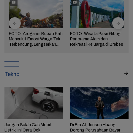
FOTO: Arogansi Bupati Pati
FOTO: Wisata Pasir Gibug,
Menyulut Emosi Warga Tak
Panorama Alam dan
a
Terbendung, Lengserkan
Rekreasi Keluarga di Brebes
Kekuasaan!
Tekno
Jangan Salah Cas Mobil
Di Era AI, Jensen Huang
Listrik, Ini Cara Cek
Dorong Perusahaan Bayar