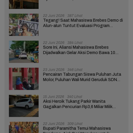
Telur Terganggu
22 Juni 2026
387 Lihat
Tegang! Saat Mahasiswa Brebes Demo di
Alun-alun Tuntut Evaluasi Program
Pemerintah Pusat dan Daerah
22 Juni 2026
384 Lihat
Sore Ini, Aliansi Mahasiswa Brebes
Dijadwalkan Gelar Aksi Demo Bawa 10
Tuntutan ke Pendopo
23 Juni 2026
346 Lihat
Pencairan Tabungan Siswa Puluhan Juta
Molor, Puluhan Wali Murid Geruduk SDN
Brebes 02
15 Juni 2026
340 Lihat
Aksi Heroik Tukang Parkir Wanita
Gagalkan Pencurian Rp3,6 Miliar Milik
Nasabah Bank di Brebes
22 Juni 2026
309 Lihat
Bupati Paramitha Temui Mahasiswa