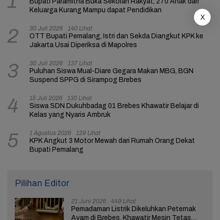
1
Bupati Paramitha Buka Sekolah Rakyat, 270 Anak dari
Keluarga Kurang Mampu dapat Pendidikan
X
30 Juli 2026
140 Lihat
2
OTT Bupati Pemalang, Istri dan Sekda Diangkut KPK ke
Jakarta Usai Diperiksa di Mapolres
30 Juli 2026
137 Lihat
3
Puluhan Siswa Mual-Diare Gegara Makan MBG, BGN
Suspend SPPG di Sirampog Brebes
15 Juli 2026
130 Lihat
4
Siswa SDN Dukuhbadag 01 Brebes Khawatir Belajar di
Kelas yang Nyaris Ambruk
1 Agustus 2026
129 Lihat
5
KPK Angkut 3 Motor Mewah dari Rumah Orang Dekat
Bupati Pemalang
Pilihan Editor
21 Juni 2026
449 Lihat
Pemadaman Listrik Dikeluhkan Peternak
Ayam di Brebes, Khawatir Mesin Tetas