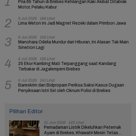
1
Pria 65 Tahun di Brebes Kehilangan Kaki Akibat Ditabrak
Motor, Pelaku Kabur
6 Juli 2026
168 Lihat
2
Lima Weton Ini Jadi Magnet Rezeki dalam Primbon Jawa
6 Juli 2026
159 Lihat
3
Manohara Odelia Mundur dari Hiburan, Ini Alasan Tak Main
Sinetron Lagi
8 Juli 2026
158 Lihat
4
25 Ekor Kambing Mati Terpanggang saat Kandang
Terbakar di Jagalempeni Brebes
6 Juli 2026
143 Lihat
5
Bareskrim dan Bidpropam Periksa Saksi Kasus Dugaan
Penyiksaan Istri Siri oleh Oknum Polisi di Brebes
Pilihan Editor
21 Juni 2026
422 Lihat
Pemadaman Listrik Dikeluhkan Peternak
Ayam di Brebes, Khawatir Mesin Tetas