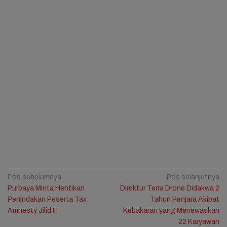
Navigasi
Pos sebelumnya
Pos selanjutnya
Purbaya Minta Hentikan
Direktur Terra Drone Didakwa 2
pos
Penindakan Peserta Tax
Tahun Penjara Akibat
Amnesty Jilid II!
Kebakaran yang Menewaskan
22 Karyawan