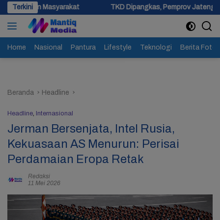
Langsung
rakat
Terkini
TKD Dipangkas, Pemprov Jateng Pastikan Tak Ada Ke
ke
konten
Home
Nasional
Pantura
Lifestyle
Teknologi
Berita Foto
Beranda
Headline
Headline
,
Internasional
Jerman Bersenjata, Intel Rusia,
Kekuasaan AS Menurun: Perisai
Perdamaian Eropa Retak
Redaksi
11 Mei 2026