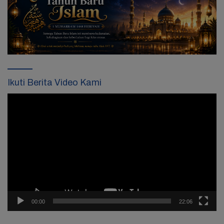
Ikuti Berita Video Kami
Pemutar
Video
00:00
22:06