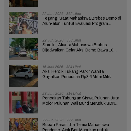
Telur Terganggu
22 Juni 2026
362 Lihat
Tegang! Saat Mahasiswa Brebes Demo di
Alun-alun Tuntut Evaluasi Program
Pemerintah Pusat dan Daerah
22 Juni 2026
358 Lihat
Sore Ini, Aliansi Mahasiswa Brebes
Dijadwalkan Gelar Aksi Demo Bawa 10
Tuntutan ke Pendopo
15 Juni 2026
324 Lihat
Aksi Heroik Tukang Parkir Wanita
Gagalkan Pencurian Rp3,6 Miliar Milik
Nasabah Bank di Brebes
23 Juni 2026
314 Lihat
Pencairan Tabungan Siswa Puluhan Juta
Molor, Puluhan Wali Murid Geruduk SDN
Brebes 02
22 Juni 2026
292 Lihat
Bupati Paramitha Temui Mahasiswa
Pendemo, Ajak Beri Masukan untuk