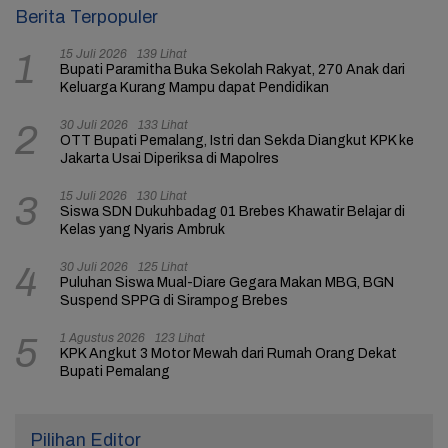
Berita Terpopuler
15 Juli 2026
139 Lihat
1
Bupati Paramitha Buka Sekolah Rakyat, 270 Anak dari
Keluarga Kurang Mampu dapat Pendidikan
30 Juli 2026
133 Lihat
2
OTT Bupati Pemalang, Istri dan Sekda Diangkut KPK ke
Jakarta Usai Diperiksa di Mapolres
15 Juli 2026
130 Lihat
3
Siswa SDN Dukuhbadag 01 Brebes Khawatir Belajar di
Kelas yang Nyaris Ambruk
30 Juli 2026
125 Lihat
4
Puluhan Siswa Mual-Diare Gegara Makan MBG, BGN
Suspend SPPG di Sirampog Brebes
1 Agustus 2026
123 Lihat
5
KPK Angkut 3 Motor Mewah dari Rumah Orang Dekat
Bupati Pemalang
Pilihan Editor