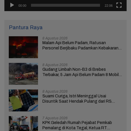
00:00
22:06
Pantura Raya
8 Agustus 2026
Malam Api Belum Padam, Ratusan
Personel Berjibaku Padamkan Kebakaran
Gudang Limbah di Brebes
8 Agustus 2026
Gudang Limbah Non-B3 di Brebes
Terbakar, 5 Jam Api Belum Padam 8 Mobil
Damkar Dikerahkan
8 Agustus 2026
Suami Curiga, Istri Meninggal Usai
Disuntik Saat Hendak Pulang dari RS
Bhakti Asih Brebes
7 Agustus 2026
KPK Geledah Rumah Pejabat Pemkab
Pemalang di Kota Tegal, Ketua RT