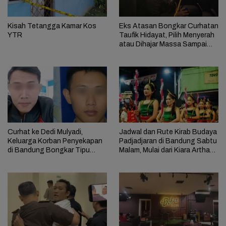
Kisah Tetangga Kamar Kos
Eks Atasan Bongkar Curhatan
YTR
Taufik Hidayat, Pilih Menyerah
atau Dihajar Massa Sampai
Mati
Curhat ke Dedi Mulyadi,
Jadwal dan Rute Kirab Budaya
Keluarga Korban Penyekapan
Padjadjaran di Bandung Sabtu
di Bandung Bongkar Tipu
Malam, Mulai dari Kiara Artha
Daya Taufik Hidayat: Pura-
Park
Pura Kerja di Bank