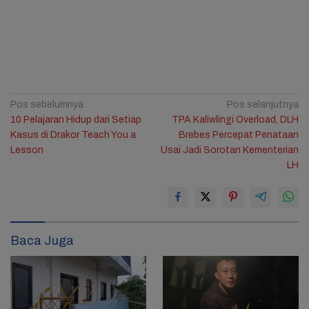
Navigasi
Pos sebelumnya
Pos selanjutnya
10 Pelajaran Hidup dari Setiap
TPA Kaliwlingi Overload, DLH
pos
Kasus di Drakor Teach You a
Brebes Percepat Penataan
Lesson
Usai Jadi Sorotan Kementerian
LH
Baca Juga