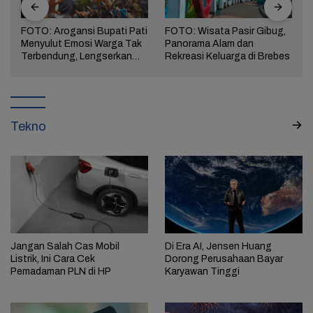
FOTO: Arogansi Bupati Pati
FOTO: Wisata Pasir Gibug,
Menyulut Emosi Warga Tak
Panorama Alam dan
a
Terbendung, Lengserkan
Rekreasi Keluarga di Brebes
Kekuasaan!
Tekno
Jangan Salah Cas Mobil
Di Era AI, Jensen Huang
Listrik, Ini Cara Cek
Dorong Perusahaan Bayar
Pemadaman PLN di HP
Karyawan Tinggi