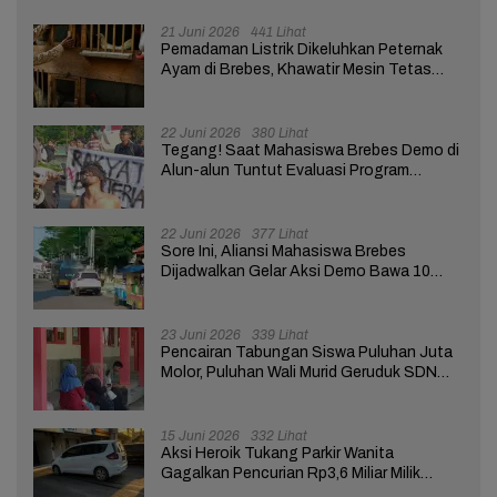
21 Juni 2026
441 Lihat
Pemadaman Listrik Dikeluhkan Peternak
Ayam di Brebes, Khawatir Mesin Tetas
Telur Terganggu
22 Juni 2026
380 Lihat
Tegang! Saat Mahasiswa Brebes Demo di
Alun-alun Tuntut Evaluasi Program
Pemerintah Pusat dan Daerah
22 Juni 2026
377 Lihat
Sore Ini, Aliansi Mahasiswa Brebes
Dijadwalkan Gelar Aksi Demo Bawa 10
Tuntutan ke Pendopo
23 Juni 2026
339 Lihat
Pencairan Tabungan Siswa Puluhan Juta
Molor, Puluhan Wali Murid Geruduk SDN
Brebes 02
15 Juni 2026
332 Lihat
Aksi Heroik Tukang Parkir Wanita
Gagalkan Pencurian Rp3,6 Miliar Milik
Nasabah Bank di Brebes