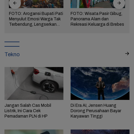
FOTO: Arogansi Bupati Pati
FOTO: Wisata Pasir Gibug,
Menyulut Emosi Warga Tak
Panorama Alam dan
a
Terbendung, Lengserkan
Rekreasi Keluarga di Brebes
Kekuasaan!
Tekno
Jangan Salah Cas Mobil
Di Era AI, Jensen Huang
Listrik, Ini Cara Cek
Dorong Perusahaan Bayar
Pemadaman PLN di HP
Karyawan Tinggi