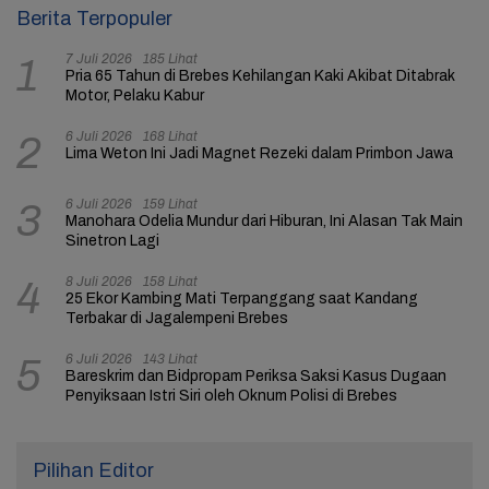
Berita Terpopuler
7 Juli 2026
185 Lihat
1
Pria 65 Tahun di Brebes Kehilangan Kaki Akibat Ditabrak
Motor, Pelaku Kabur
6 Juli 2026
168 Lihat
2
Lima Weton Ini Jadi Magnet Rezeki dalam Primbon Jawa
6 Juli 2026
159 Lihat
3
Manohara Odelia Mundur dari Hiburan, Ini Alasan Tak Main
Sinetron Lagi
8 Juli 2026
158 Lihat
4
25 Ekor Kambing Mati Terpanggang saat Kandang
Terbakar di Jagalempeni Brebes
6 Juli 2026
143 Lihat
5
Bareskrim dan Bidpropam Periksa Saksi Kasus Dugaan
Penyiksaan Istri Siri oleh Oknum Polisi di Brebes
Pilihan Editor