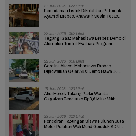
21 Juni 2026
422 Lihat
Pemadaman Listrik Dikeluhkan Peternak
Ayam di Brebes, Khawatir Mesin Tetas
Telur Terganggu
22 Juni 2026
362 Lihat
Tegang! Saat Mahasiswa Brebes Demo di
Alun-alun Tuntut Evaluasi Program
Pemerintah Pusat dan Daerah
22 Juni 2026
358 Lihat
Sore Ini, Aliansi Mahasiswa Brebes
Dijadwalkan Gelar Aksi Demo Bawa 10
Tuntutan ke Pendopo
15 Juni 2026
320 Lihat
Aksi Heroik Tukang Parkir Wanita
Gagalkan Pencurian Rp3,6 Miliar Milik
Nasabah Bank di Brebes
23 Juni 2026
310 Lihat
Pencairan Tabungan Siswa Puluhan Juta
Molor, Puluhan Wali Murid Geruduk SDN
Brebes 02