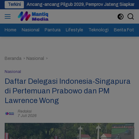
Langsung
g-ancang Pilgub 2029, Pemprov Jateng Siapkan Dana Cadangan Rp1,2
Terkini
ke
konten
Home
Nasional
Pantura
Lifestyle
Teknologi
Berita Foto
Beranda
Nasional
Nasional
Daftar Delegasi Indonesia-Singapura
di Pertemuan Prabowo dan PM
Lawrence Wong
Redaksi
7 Juli 2026