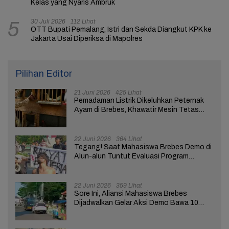
Kelas yang Nyaris Ambruk
30 Juli 2026
112 Lihat
5
OTT Bupati Pemalang, Istri dan Sekda Diangkut KPK ke
Jakarta Usai Diperiksa di Mapolres
Pilihan Editor
21 Juni 2026
425 Lihat
Pemadaman Listrik Dikeluhkan Peternak
Ayam di Brebes, Khawatir Mesin Tetas
Telur Terganggu
22 Juni 2026
364 Lihat
Tegang! Saat Mahasiswa Brebes Demo di
Alun-alun Tuntut Evaluasi Program
Pemerintah Pusat dan Daerah
22 Juni 2026
359 Lihat
Sore Ini, Aliansi Mahasiswa Brebes
Dijadwalkan Gelar Aksi Demo Bawa 10
Tuntutan ke Pendopo