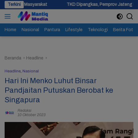
Langsung
asyarakat
Terkini
TKD Dipangkas, Pemprov Jateng Pastikan Tak Ada
ke
konten
Home
Nasional
Pantura
Lifestyle
Teknologi
Berita Foto
Beranda
Headline
Headline
,
Nasional
Hari Ini Menko Luhut Binsar
Pandjaitan Putuskan Berobat ke
Singapura
Redaksi
10 Oktober 2023