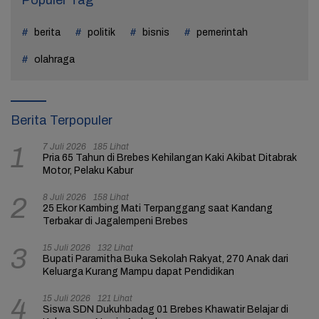
berita
politik
bisnis
pemerintah
olahraga
Berita Terpopuler
7 Juli 2026
185 Lihat
1
Pria 65 Tahun di Brebes Kehilangan Kaki Akibat Ditabrak
Motor, Pelaku Kabur
8 Juli 2026
158 Lihat
2
25 Ekor Kambing Mati Terpanggang saat Kandang
Terbakar di Jagalempeni Brebes
15 Juli 2026
132 Lihat
3
Bupati Paramitha Buka Sekolah Rakyat, 270 Anak dari
Keluarga Kurang Mampu dapat Pendidikan
15 Juli 2026
121 Lihat
4
Siswa SDN Dukuhbadag 01 Brebes Khawatir Belajar di