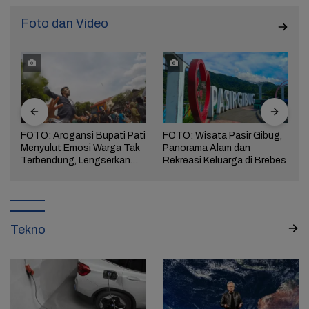
Foto dan Video
FOTO: Arogansi Bupati Pati
FOTO: Wisata Pasir Gibug,
Menyulut Emosi Warga Tak
Panorama Alam dan
a
Terbendung, Lengserkan
Rekreasi Keluarga di Brebes
Kekuasaan!
Tekno