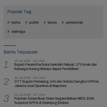
Populer Tag
berita
politik
bisnis
pemerintah
olahraga
Berita Terpopuler
15 Juli 2026
141 Lihat
1
Bupati Paramitha Buka Sekolah Rakyat, 270 Anak dari
Keluarga Kurang Mampu dapat Pendidikan
30 Juli 2026
140 Lihat
2
OTT Bupati Pemalang, Istri dan Sekda Diangkut KPK ke
Jakarta Usai Diperiksa di Mapolres
30 Juli 2026
137 Lihat
3
Puluhan Siswa Mual-Diare Gegara Makan MBG, BGN
Suspend SPPG di Sirampog Brebes