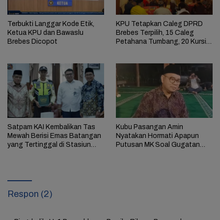
Terbukti Langgar Kode Etik,
KPU Tetapkan Caleg DPRD
Ketua KPU dan Bawaslu
Brebes Terpilih, 15 Caleg
Brebes Dicopot
Petahana Tumbang, 20 Kursi
diisi Wajah Baru
Satpam KAI Kembalikan Tas
Kubu Pasangan Amin
Mewah Berisi Emas Batangan
Nyatakan Hormati Apapun
yang Tertinggal di Stasiun
Putusan MK Soal Gugatan
Diberi Penghargaan
Sengketa Hasil Pilpres 2024
Respon (2)