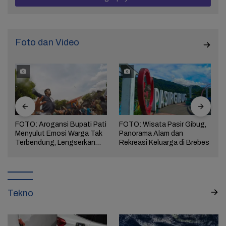
Foto dan Video
FOTO: Arogansi Bupati Pati
FOTO: Wisata Pasir Gibug,
Menyulut Emosi Warga Tak
Panorama Alam dan
a
Terbendung, Lengserkan
Rekreasi Keluarga di Brebes
Kekuasaan!
Tekno