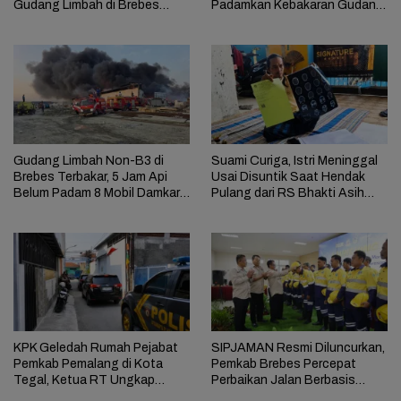
Gudang Limbah di Brebes
Padamkan Kebakaran Gudang
Masih Berlangsung
Limbah di Brebes
Gudang Limbah Non-B3 di
Suami Curiga, Istri Meninggal
Brebes Terbakar, 5 Jam Api
Usai Disuntik Saat Hendak
Belum Padam 8 Mobil Damkar
Pulang dari RS Bhakti Asih
Dikerahkan
Brebes
KPK Geledah Rumah Pejabat
SIPJAMAN Resmi Diluncurkan,
Pemkab Pemalang di Kota
Pemkab Brebes Percepat
Tegal, Ketua RT Ungkap
Perbaikan Jalan Berbasis
Terkait Kasus Bupati Anom
Aduan Masyarakat