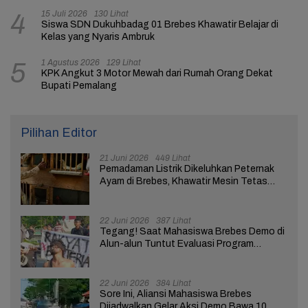
15 Juli 2026
130 Lihat
4
Siswa SDN Dukuhbadag 01 Brebes Khawatir Belajar di
Kelas yang Nyaris Ambruk
1 Agustus 2026
129 Lihat
5
KPK Angkut 3 Motor Mewah dari Rumah Orang Dekat
Bupati Pemalang
Pilihan Editor
21 Juni 2026
449 Lihat
Pemadaman Listrik Dikeluhkan Peternak
Ayam di Brebes, Khawatir Mesin Tetas
Telur Terganggu
22 Juni 2026
387 Lihat
Tegang! Saat Mahasiswa Brebes Demo di
Alun-alun Tuntut Evaluasi Program
Pemerintah Pusat dan Daerah
22 Juni 2026
384 Lihat
Sore Ini, Aliansi Mahasiswa Brebes
Dijadwalkan Gelar Aksi Demo Bawa 10