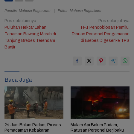
Penulis: Mahesa Bagaskara
Editor: Mahesa Bagaskara
Navigasi
Pos sebelumnya
Pos selanjutnya
Puluhan Hektar Lahan
H-1 Pencoblosan Pemilu,
pos
Tanaman Bawang Merah di
Ribuan Personel Pengamanan
Tanjung Brebes Terendam
di Brebes Digeser ke TPS
Banjir
2
Baca Juga
24 Jam Belum Padam, Proses
Malam Api Belum Padam,
Pemadaman Kebakaran
Ratusan Personel Berjibaku