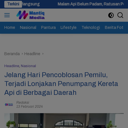
Langsung
g
Terkini
Malam Api Belum Padam, Ratusan Personel Berjibaku Pad
ke
konten
Home
Nasional
Pantura
Lifestyle
Teknologi
Berita Foto
Beranda
Headline
Headline
,
Nasional
Jelang Hari Pencoblosan Pemilu,
Terjadi Lonjakan Penumpang Kereta
Api di Berbagai Daerah
Redaksi
13 Februari 2024