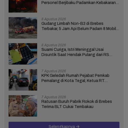
Personel Berjibaku Padamkan Kebakaran
Gudang Limbah di Brebes
8 Agustus 2026
Gudang Limbah Non-B3 di Brebes
Terbakar, 5 Jam Api Belum Padam 8 Mobil
Damkar Dikerahkan
8 Agustus 2026
Suami Curiga, Istri Meninggal Usai
Disuntik Saat Hendak Pulang dari RS
Bhakti Asih Brebes
7 Agustus 2026
KPK Geledah Rumah Pejabat Pemkab
Pemalang di Kota Tegal, Ketua RT
Ungkap Terkait Kasus Bupati Anom
7 Agustus 2026
Ratusan Buruh Pabrik Rokok di Brebes
Terima BLT Cukai Tembakau
Selengkapnya