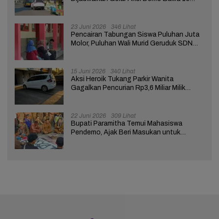
Tuntutan ke Pendopo
23 Juni 2026
346 Lihat
Pencairan Tabungan Siswa Puluhan Juta
Molor, Puluhan Wali Murid Geruduk SDN
Brebes 02
15 Juni 2026
340 Lihat
Aksi Heroik Tukang Parkir Wanita
Gagalkan Pencurian Rp3,6 Miliar Milik
Nasabah Bank di Brebes
22 Juni 2026
309 Lihat
Bupati Paramitha Temui Mahasiswa
Pendemo, Ajak Beri Masukan untuk
Kemajuan Brebes