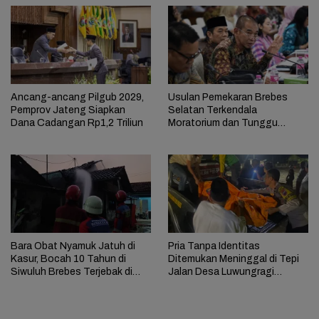
Ancang-ancang Pilgub 2029,
Usulan Pemekaran Brebes
Pemprov Jateng Siapkan
Selatan Terkendala
Dana Cadangan Rp1,2 Triliun
Moratorium dan Tunggu
Antrean Panjang
Bara Obat Nyamuk Jatuh di
Pria Tanpa Identitas
Kasur, Bocah 10 Tahun di
Ditemukan Meninggal di Tepi
Siwuluh Brebes Terjebak di
Jalan Desa Luwungragi
Rumah Terbakar
Brebes