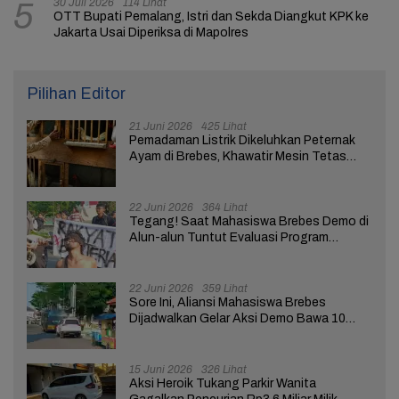
30 Juli 2026
114 Lihat
5
OTT Bupati Pemalang, Istri dan Sekda Diangkut KPK ke
Jakarta Usai Diperiksa di Mapolres
Pilihan Editor
21 Juni 2026
425 Lihat
Pemadaman Listrik Dikeluhkan Peternak
Ayam di Brebes, Khawatir Mesin Tetas
Telur Terganggu
22 Juni 2026
364 Lihat
Tegang! Saat Mahasiswa Brebes Demo di
Alun-alun Tuntut Evaluasi Program
Pemerintah Pusat dan Daerah
22 Juni 2026
359 Lihat
Sore Ini, Aliansi Mahasiswa Brebes
Dijadwalkan Gelar Aksi Demo Bawa 10
Tuntutan ke Pendopo
15 Juni 2026
326 Lihat
Aksi Heroik Tukang Parkir Wanita