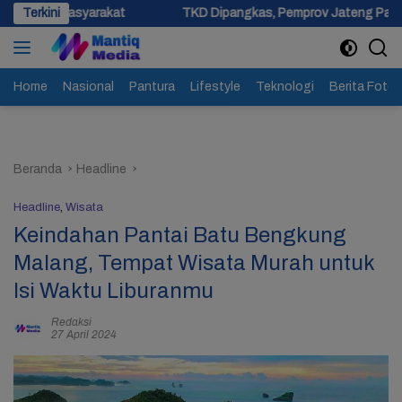
Langsung
kat
Terkini
TKD Dipangkas, Pemprov Jateng Pastikan Tak Ada Kend
ke
konten
Home
Nasional
Pantura
Lifestyle
Teknologi
Berita Foto
Beranda
Headline
Headline
,
Wisata
Keindahan Pantai Batu Bengkung
Malang, Tempat Wisata Murah untuk
Isi Waktu Liburanmu
Redaksi
27 April 2024