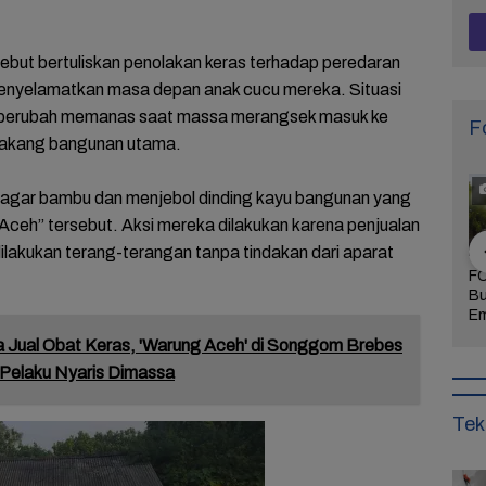
but bertuliskan penolakan keras terhadap peredaran
menyelamatkan masa depan anak cucu mereka. Situasi
 berubah memanas saat massa merangsek masuk ke
F
lakang bangunan utama.
gar bambu dan menjebol dinding kayu bangunan yang
 Aceh” tersebut. Aksi mereka dilakukan karena penjualan
dilakukan terang-terangan tanpa tindakan dari aparat
Khidmat dan
FOTO: Daya Tarik
FOTO: Wisata
FO
 Agenda
Taman Bunga
Kebun Teh Kaligua
Bu
uran Sambut
Celosia Semarang,
Brebes Dipenuhi
Em
 Brebes
Wisata Kekinian
Gelondongan Kayu
Te
 Jual Obat Keras, 'Warung Aceh' di Songgom Brebes
Wurja
yang Digandrungi
Terbawa Banjir
Le
 Pelaku Nyaris Dimassa
Wisatawan
Bandang
Ke
Tek