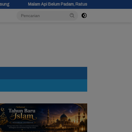
elum Padam, Ratusan Personel Berjibaku Padamkan Kebakaran Gudang