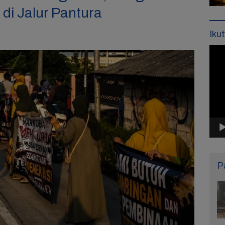
di Jalur Pantura
Iku
Pemu
Vide
P