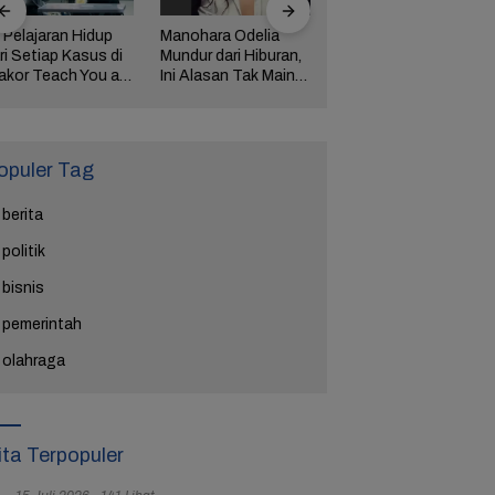
 Pelajaran Hidup
Manohara Odelia
Lima Weton Ini Jadi
ri Setiap Kasus di
Mundur dari Hiburan,
Magnet Rezeki
akor Teach You a
Ini Alasan Tak Main
dalam Primbon Jawa
esson
Sinetron Lagi
opuler Tag
berita
politik
bisnis
pemerintah
olahraga
ita Terpopuler