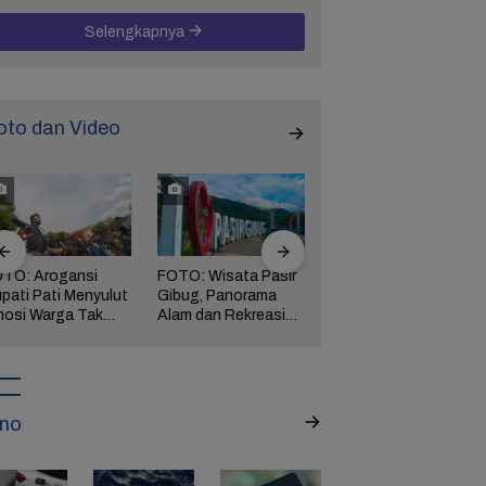
Selengkapnya
oto dan Video
TO: Arogansi
FOTO: Wisata Pasir
FOTO: Ribuan Orang
pati Pati Menyulut
Gibug, Panorama
Berwisata ke IKN di
osi Warga Tak
Alam dan Rekreasi
Hari Kedua Lebaran
rbendung,
Keluarga di Brebes
ngserkan
kuasaan!
no