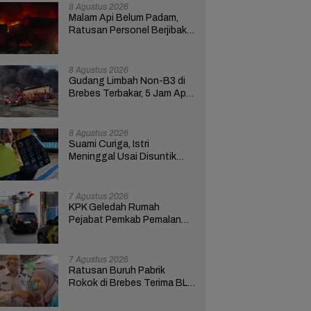
Berlangsung
8 Agustus 2026
Malam Api Belum Padam,
Ratusan Personel Berjibaku
Padamkan Kebakaran
Gudang Limbah di Brebes
8 Agustus 2026
Gudang Limbah Non-B3 di
Brebes Terbakar, 5 Jam Api
Belum Padam 8 Mobil
Damkar Dikerahkan
8 Agustus 2026
Suami Curiga, Istri
Meninggal Usai Disuntik
Saat Hendak Pulang dari RS
Bhakti Asih Brebes
7 Agustus 2026
KPK Geledah Rumah
Pejabat Pemkab Pemalang
di Kota Tegal, Ketua RT
Ungkap Terkait Kasus
Bupati Anom
7 Agustus 2026
Ratusan Buruh Pabrik
Rokok di Brebes Terima BLT
Cukai Tembakau