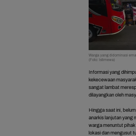
Warga yang didominasi emak
(Foto: Istimewa)
Informasi yang dihimpu
kekecewaan masyaraka
sangat lambat merespo
dilayangkan oleh mas
Hingga saat ini, belu
anarkis lanjutan yang
warga menuntut pihak
lokasi dan mengusut t