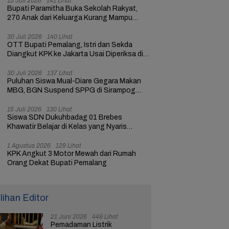
15 Juli 2026
141 Lihat
Bupati Paramitha Buka Sekolah Rakyat,
270 Anak dari Keluarga Kurang Mampu
dapat Pendidikan
30 Juli 2026
140 Lihat
OTT Bupati Pemalang, Istri dan Sekda
Diangkut KPK ke Jakarta Usai Diperiksa di
Mapolres
30 Juli 2026
137 Lihat
Puluhan Siswa Mual-Diare Gegara Makan
MBG, BGN Suspend SPPG di Sirampog
Brebes
15 Juli 2026
130 Lihat
Siswa SDN Dukuhbadag 01 Brebes
Khawatir Belajar di Kelas yang Nyaris
Ambruk
1 Agustus 2026
129 Lihat
KPK Angkut 3 Motor Mewah dari Rumah
Orang Dekat Bupati Pemalang
ilihan Editor
21 Juni 2026
449 Lihat
Pemadaman Listrik