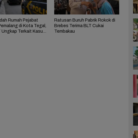
dah Rumah Pejabat
Ratusan Buruh Pabrik Rokok di
emalang di Kota Tegal,
Brebes Terima BLT Cukai
 Ungkap Terkait Kasus
Tembakau
Anom