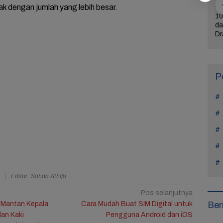
k dengan jumlah yang lebih besar.
ercerai dari
Bintangi Film Horor
Reza Tak Lagi di
10
Na Daehoon
Laddaland, Titi Kamal
Rutan Salemba, Kini
da
n Pesan
Merasa Nyaman di
Jadi Film: Bukti
Dr
rukan di
Genre Tersebut
Nyata Kesempatan
L
Tahun Anak
Kedua Ada
P
a
Editor: Sahda Athifa
Pos selanjutnya
Ber
 Mantan Kepala
Cara Mudah Buat SIM Digital untuk
an Kaki
Pengguna Android dan iOS