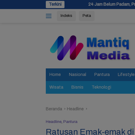
Langsung
24 Jam Belum Padam, Proses Pemadaman Kebakara
Terkini
ke
Indeks
Peta
konten
tutup
Home
Nasional
Pantura
Lifestyle
Wisata
Bisnis
Teknologi
Beranda
Headline
Headline
,
Pantura
Ratusan Emak-emak di