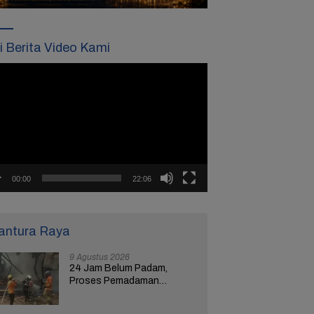
ti Berita Video Kami
tar
o
00:00
22:06
antura Raya
9 Agustus 2026
24 Jam Belum Padam,
Proses Pemadaman
Kebakaran Gudang Limbah
di Brebes Masih