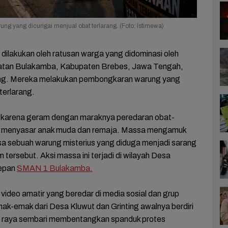
yang dicurigai menjual obat terlarang. (Foto: Istimewa)
 dilakukan oleh ratusan warga yang didominasi oleh
tan Bulakamba, Kabupaten Brebes, Jawa Tengah,
ang. Mereka melakukan pembongkaran warung yang
 terlarang.
n karena geram dengan maraknya peredaran obat-
g menyasar anak muda dan remaja. Massa mengamuk
 sebuah warung misterius yang diduga menjadi sarang
 tersebut. Aksi massa ini terjadi di wilayah Desa
depan
SMAN 1 Bulakamba.
ideo amatir yang beredar di media sosial dan grup
k-emak dari Desa Kluwut dan Grinting awalnya berdiri
alan raya sembari membentangkan spanduk protes