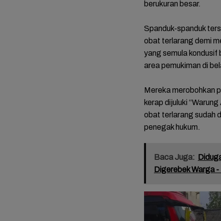
berukuran besar.
Spanduk-spanduk terse
obat terlarang demi 
yang semula kondusif
area pemukiman di be
Mereka merobohkan pa
kerap dijuluki “Warung
obat terlarang sudah 
FOTO: 
penegak hukum.
Mariah
Tasyak
Bupati
Baca Juga:
Diduga
Mitha-
Digerebek Warga -