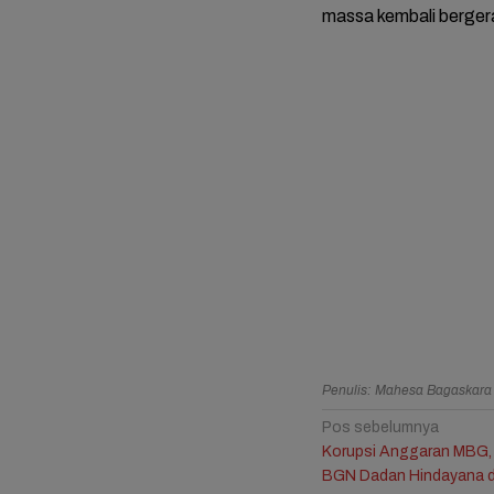
massa kembali bergera
Resmi B
Jule, 
Bagika
Mengha
Ulang 
Ketiga
Penulis: Mahesa Bagaskar
Navigasi
Pos sebelumnya
Korupsi Anggaran MBG,
pos
BGN Dadan Hindayana d