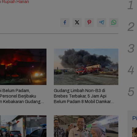
1
 Rupiah Harian
2
3
4
5
i Belum Padam,
Gudang Limbah Non-B3 di
Personel Berjibaku
Brebes Terbakar, 5 Jam Api
n Kebakaran Gudang
Belum Padam 8 Mobil Damkar
i Brebes
Dikerahkan
P