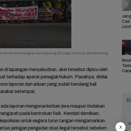
Jang
Cas 
Listr
Cek
Pem
PLN 
-emak membongkar warung yang dicurigai menjual obat terlarang.
Ilmu
Tem
n di lapangan menyebutkan, aksi tersebut dipicu oleh
Cara 
Ulan
t terhadap aparat penegak hukum. Pasalnya, dinilai
Sel,
ns laporan dan aduan yang sudah berulang kali
Pen
yarakat setempat.
R
m ada laporan mengenai korban jiwa maupun tindakan
 mengarah pada bentrokan fisik. Kendati demikian,
 kepolisian untuk segera turun tangan mengamankan
X
untas jaringan pengedar obat ilegal tersebut sebelum