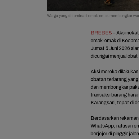
Warga yang didominasi emak-emak membongkar warung 
BREBES
– Aksi nekat
emak-emak di Kecama
Jumat 5 Juni 2026 si
dicurigai menjual obat
Aksi mereka dilakuka
obatan terlarang yan
dan membongkar paksa
transaksi barang haram
Karangsari, tepat di 
Berdasarkan rekaman v
WhatsApp, ratusan ema
berjejer di pinggir j