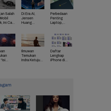
an Salah
Di Era AI,
Perbedaan
Mobil
Jensen
Penting
ik, Ini Cara
Huang
Laptop,
Dorong
Chromebook,
adaman
Perusahaan
dan Windows
di HP
Bayar
Karyawan
Tinggi
wan
Ilmuwan
Daftar
ukan
Temukan
Lengkap
“Isi
Indra Ketujuh
iPhone di
g” Energi
Manusia, Apa
Indonesia
 Tunda
Fungsinya?
Naik Harga,
uaan
iPhone 16
Naik Rp 1
Juta
agam