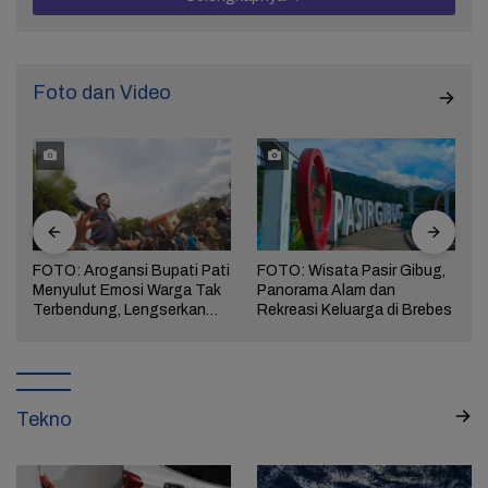
Foto dan Video
FOTO: Arogansi Bupati Pati
FOTO: Wisata Pasir Gibug,
Menyulut Emosi Warga Tak
Panorama Alam dan
a
Terbendung, Lengserkan
Rekreasi Keluarga di Brebes
Kekuasaan!
Tekno