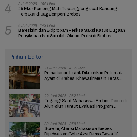
8 Juli 2026
158 Lihat
4
25 Ekor Kambing Mati Terpanggang saat Kandang
Terbakar di Jagalempeni Brebes
6 Juli 2026
143 Lihat
5
Bareskrim dan Bidpropam Periksa Saksi Kasus Dugaan
Penyiksaan Istri Siri oleh Oknum Polisi di Brebes
Pilihan Editor
21 Juni 2026
422 Lihat
Pemadaman Listrik Dikeluhkan Peternak
Ayam di Brebes, Khawatir Mesin Tetas
Telur Terganggu
22 Juni 2026
362 Lihat
Tegang! Saat Mahasiswa Brebes Demo di
Alun-alun Tuntut Evaluasi Program
Pemerintah Pusat dan Daerah
22 Juni 2026
358 Lihat
Sore Ini, Aliansi Mahasiswa Brebes
Dijadwalkan Gelar Aksi Demo Bawa 10