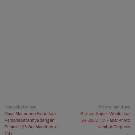
Navigasi
Pos sebelumnya
Pos selanjutnya
Omar Marmoush Bocorkan
Bitcoin Anjlok, Whale Jual
pos
Persahabatannya dengan
24.000 BTC, Pasar Kripto
Pemain 126 Gol Manchester
Kembali Terpuruk
City