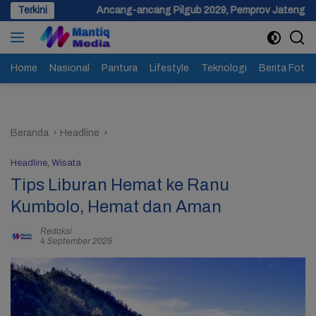
Langsung
Ancang-ancang Pilgub 2029, Pemprov Jateng Siapkan Dana Cadangan
Terkini
ke
konten
Home
Nasional
Pantura
Lifestyle
Teknologi
Berita Foto
Beranda
Headline
Headline
,
Wisata
Tips Liburan Hemat ke Ranu
Kumbolo, Hemat dan Aman
Redaksi
4 September 2025