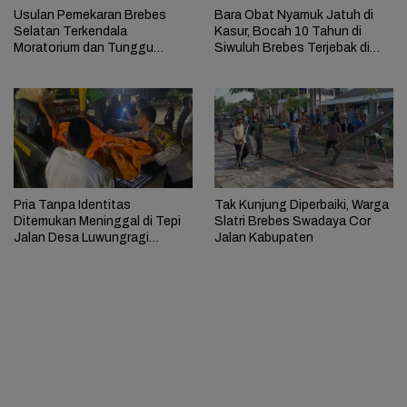
Usulan Pemekaran Brebes
Bara Obat Nyamuk Jatuh di
Selatan Terkendala
Kasur, Bocah 10 Tahun di
Moratorium dan Tunggu
Siwuluh Brebes Terjebak di
Antrean Panjang
Rumah Terbakar
Pria Tanpa Identitas
Tak Kunjung Diperbaiki, Warga
Ditemukan Meninggal di Tepi
Slatri Brebes Swadaya Cor
Jalan Desa Luwungragi
Jalan Kabupaten
Brebes