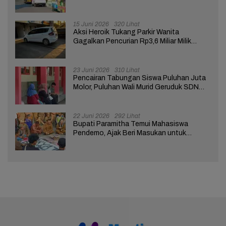
Tuntutan ke Pendopo
15 Juni 2026
320 Lihat
Aksi Heroik Tukang Parkir Wanita
Gagalkan Pencurian Rp3,6 Miliar Milik
Nasabah Bank di Brebes
23 Juni 2026
310 Lihat
Pencairan Tabungan Siswa Puluhan Juta
Molor, Puluhan Wali Murid Geruduk SDN
Brebes 02
22 Juni 2026
292 Lihat
Bupati Paramitha Temui Mahasiswa
Pendemo, Ajak Beri Masukan untuk
Kemajuan Brebes