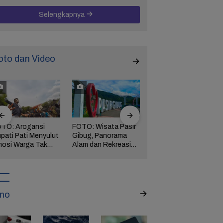
Selengkapnya
oto dan Video
TO: Arogansi
FOTO: Wisata Pasir
FOTO: Ribuan Orang
pati Pati Menyulut
Gibug, Panorama
Berwisata ke IKN di
osi Warga Tak
Alam dan Rekreasi
Hari Kedua Lebaran
rbendung,
Keluarga di Brebes
ngserkan
kuasaan!
no