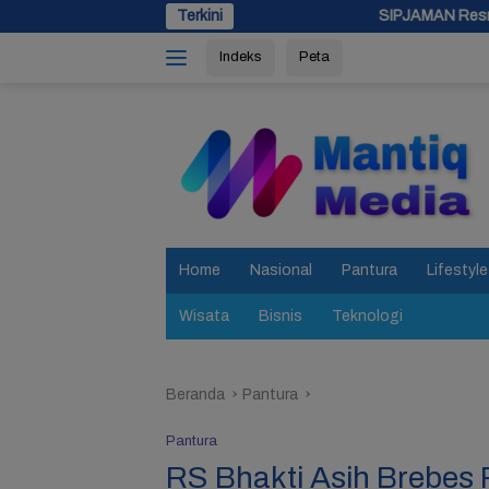
Langsung
Terkini
SIPJAMAN Resmi Diluncurkan, Pemkab 
ke
Indeks
Peta
konten
tutup
Home
Nasional
Pantura
Lifestyle
Wisata
Bisnis
Teknologi
Beranda
Pantura
Pantura
RS Bhakti Asih Brebes 