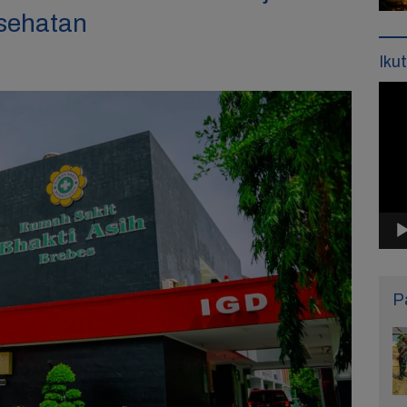
sehatan
Iku
Pemu
Vide
P