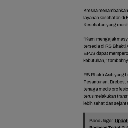
Kresna menambahkan, 
layanan kesehatan di
Kesehatan yang masih 
“Kami mengajak masya
tersedia di RS Bhakti 
BPJS dapat memperole
kebutuhan,” tambahny
RS Bhakti Asih yang b
Pesantunan, Brebes, m
tenaga medis profesion
terus melakukan tran
lebih sehat dan sejaht
Baca Juga:
Update
Padasari Tegal, 2