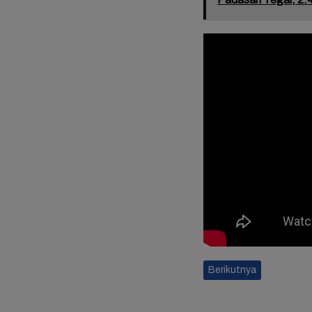
Resmi B
Jule, 
Bagika
Mengha
Ulang 
Ketiga
Berikutnya