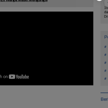
ercerai dari
Bintangi Film Horor
Reza Tak Lagi di
10
Na Daehoon
Laddaland, Titi Kamal
Rutan Salemba, Kini
da
n Pesan
Merasa Nyaman di
Jadi Film: Bukti
Dr
rukan di
Genre Tersebut
Nyata Kesempatan
L
Tahun Anak
Kedua Ada
P
Ber