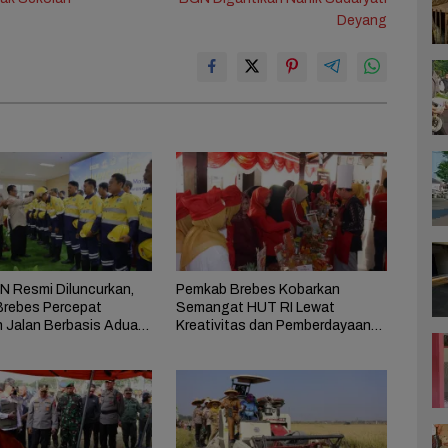
Deyang
 Resmi Diluncurkan,
Pemkab Brebes Kobarkan
rebes Percepat
Semangat HUT RI Lewat
n Jalan Berbasis Aduan
Kreativitas dan Pemberdayaan
at
Perempuan