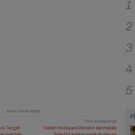
1
2
3
4
5
a
Editor: Sahda Athifa
P
Pos selanjutnya
pua Tengah
Dadan Hindayana Dicopot dari Kepala
Tak Sekolah
BGN Digantikan Nanik Sudaryati