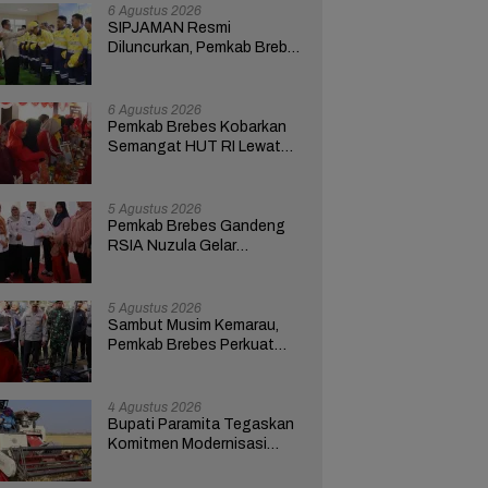
6 Agustus 2026
SIPJAMAN Resmi
Diluncurkan, Pemkab Brebes
Percepat Perbaikan Jalan
Berbasis Aduan Masyarakat
6 Agustus 2026
Pemkab Brebes Kobarkan
Semangat HUT RI Lewat
Kreativitas dan
Pemberdayaan Perempuan
5 Agustus 2026
Pemkab Brebes Gandeng
RSIA Nuzula Gelar
Pemeriksaan Gratis dan
Edukasi bagi 100 Ibu Hamil
5 Agustus 2026
Sambut Musim Kemarau,
Pemkab Brebes Perkuat
Kesiapsiagaan Hadapi
Kekeringan dan Karhutla
4 Agustus 2026
Bupati Paramita Tegaskan
Komitmen Modernisasi
Pertanian Lewat Program
ICARE