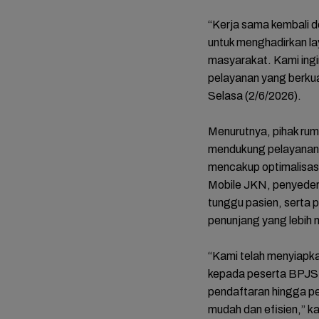
“Kerja sama kembali 
untuk menghadirkan la
masyarakat. Kami ing
pelayanan yang berkua
Selasa (2/6/2026).
Menurutnya, pihak rum
mendukung pelayanan 
mencakup optimalisasi 
FOTO: 
Mobile JKN, penyeder
Mariah
tunggu pasien, serta 
Tasyak
Bupati
penunjang yang lebih 
Mitha-
“Kami telah menyiapk
kepada peserta BPJS da
pendaftaran hingga p
mudah dan efisien,” k