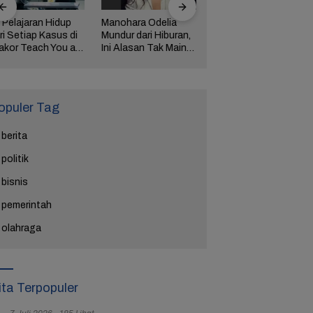
 Pelajaran Hidup
Manohara Odelia
Lima Weton Ini Jadi
ri Setiap Kasus di
Mundur dari Hiburan,
Magnet Rezeki
akor Teach You a
Ini Alasan Tak Main
dalam Primbon Jawa
esson
Sinetron Lagi
opuler Tag
berita
politik
bisnis
pemerintah
olahraga
ita Terpopuler