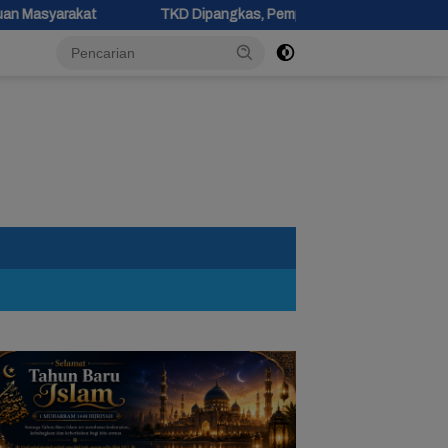
TKD Dipangkas, Pemprov Jateng Pastikan Tak Ada Kendala Pembay