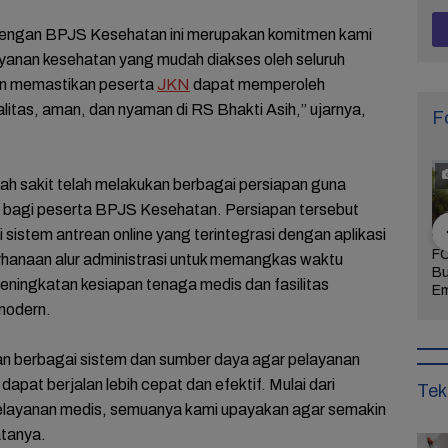
dengan BPJS Kesehatan ini merupakan komitmen kami
yanan kesehatan yang mudah diakses oleh seluruh
in memastikan peserta
JKN
dapat memperoleh
litas, aman, dan nyaman di RS Bhakti Asih,” ujarnya,
F
ah sakit telah melakukan berbagai persiapan guna
bagi peserta BPJS Kesehatan. Persiapan tersebut
sistem antrean online yang terintegrasi dengan aplikasi
Khidmat dan
FOTO: Daya Tarik
FOTO: Wisata
FO
hanaan alur administrasi untuk memangkas waktu
 Agenda
Taman Bunga
Kebun Teh Kaligua
Bu
peningkatan kesiapan tenaga medis dan fasilitas
uran Sambut
Celosia Semarang,
Brebes Dipenuhi
Em
 Brebes
Wisata Kekinian
Gelondongan Kayu
Te
modern.
Wurja
yang Digandrungi
Terbawa Banjir
Le
Wisatawan
Bandang
Ke
an berbagai sistem dan sumber daya agar pelayanan
pat berjalan lebih cepat dan efektif. Mulai dari
Tek
elayanan medis, semuanya kami upayakan agar semakin
atanya.