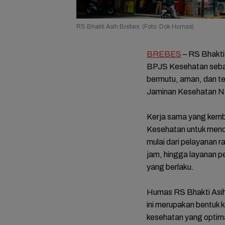
RS Bhakti Asih Brebes. (Foto: Dok Humas)
BREBES
– RS Bhakti
BPJS Kesehatan seba
bermutu, aman, dan t
Jaminan Kesehatan Na
Kerja sama yang kemb
Kesehatan untuk mend
mulai dari pelayanan r
jam, hingga layanan p
yang berlaku.
Humas RS Bhakti Asih
ini merupakan bentuk
kesehatan yang optim