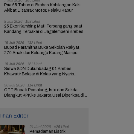
7 Juli 2026
185 Lihat
Pria 65 Tahun di Brebes Kehilangan Kaki
Akibat Ditabrak Motor, Pelaku Kabur
8 Juli 2026
158 Lihat
25 Ekor Kambing Mati Terpanggang saat
Kandang Terbakar di Jagalempeni Brebes
15 Juli 2026
132 Lihat
Bupati Paramitha Buka Sekolah Rakyat,
270 Anak dari Keluarga Kurang Mampu
dapat Pendidikan
15 Juli 2026
121 Lihat
Siswa SDN Dukuhbadag 01 Brebes
Khawatir Belajar di Kelas yang Nyaris
Ambruk
30 Juli 2026
114 Lihat
OTT Bupati Pemalang, Istri dan Sekda
Diangkut KPK ke Jakarta Usai Diperiksa di
Mapolres
ilihan Editor
21 Juni 2026
425 Lihat
Pemadaman Listrik