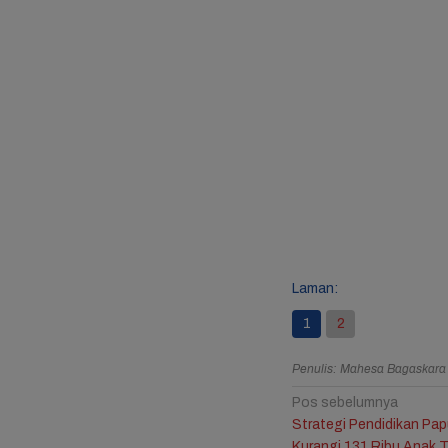
Laman:
1
2
Penulis: Mahesa Bagaskar
Navigasi
Pos sebelumnya
Strategi Pendidikan Pa
pos
Kurangi 131 Ribu Anak 