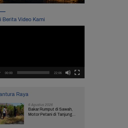
ti Berita Video Kami
tar
o
00:00
22:06
antura Raya
6 Agustus 2026
Bakar Rumput di Sawah,
Motor Petani di Tanjung
Brebes Ikut Terbakar