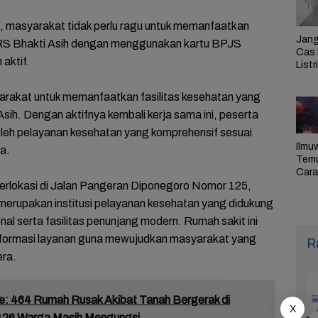
masyarakat tidak perlu ragu untuk memanfaatkan
Jang
 RS Bhakti Asih dengan menggunakan kartu BPJS
Cas 
aktif.
Listr
Cek
Pem
rakat untuk memanfaatkan fasilitas kesehatan yang
PLN 
Asih. Dengan aktifnya kembali kerja sama ini, peserta
h pelayanan kesehatan yang komprehensif sesuai
Ilmu
a.
Tem
Cara 
Ulan
erlokasi di Jalan Pangeran Diponegoro Nomor 125,
Sel,
erupakan institusi pelayanan kesehatan yang didukung
Pen
al serta fasilitas penunjang modern. Rumah sakit ini
sformasi layanan guna mewujudkan masyarakat yang
R
era.
: 464 Rumah Rusak Akibat Tanah Bergerak di
X
.426 Warga Masih Mengungsi