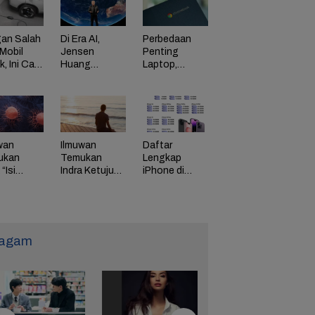
an Salah
Di Era AI,
Perbedaan
Mobil
Jensen
Penting
ik, Ini Cara
Huang
Laptop,
Dorong
Chromebook,
adaman
Perusahaan
dan Windows
di HP
Bayar
Karyawan
Tinggi
wan
Ilmuwan
Daftar
ukan
Temukan
Lengkap
“Isi
Indra Ketujuh
iPhone di
g” Energi
Manusia, Apa
Indonesia
 Tunda
Fungsinya?
Naik Harga,
uaan
iPhone 16
Naik Rp 1
Juta
agam