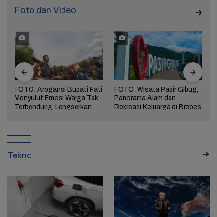
Foto dan Video
FOTO: Arogansi Bupati Pati
FOTO: Wisata Pasir Gibug,
Menyulut Emosi Warga Tak
Panorama Alam dan
a
Terbendung, Lengserkan
Rekreasi Keluarga di Brebes
Kekuasaan!
Tekno