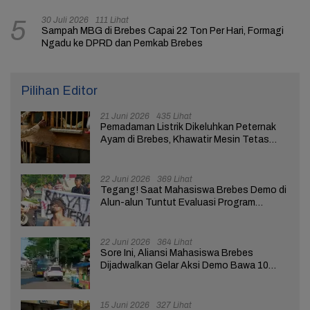
30 Juli 2026
111 Lihat
5
Sampah MBG di Brebes Capai 22 Ton Per Hari, Formagi
Ngadu ke DPRD dan Pemkab Brebes
Pilihan Editor
21 Juni 2026
435 Lihat
Pemadaman Listrik Dikeluhkan Peternak
Ayam di Brebes, Khawatir Mesin Tetas
Telur Terganggu
22 Juni 2026
369 Lihat
Tegang! Saat Mahasiswa Brebes Demo di
Alun-alun Tuntut Evaluasi Program
Pemerintah Pusat dan Daerah
22 Juni 2026
364 Lihat
Sore Ini, Aliansi Mahasiswa Brebes
Dijadwalkan Gelar Aksi Demo Bawa 10
Tuntutan ke Pendopo
15 Juni 2026
327 Lihat