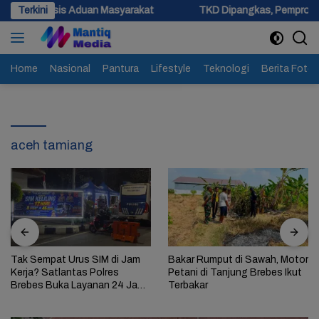
Langsung
sis Aduan Masyarakat
Terkini
TKD Dipangkas, Pemprov Jateng Past
ke
konten
Home
Nasional
Pantura
Lifestyle
Teknologi
Berita Foto
aceh tamiang
Tak Sempat Urus SIM di Jam
Bakar Rumput di Sawah, Motor
Kerja? Satlantas Polres
Petani di Tanjung Brebes Ikut
Brebes Buka Layanan 24 Jam
Terbakar
Selama 17 Hari