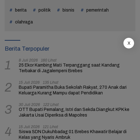
berita
politik
bisnis
pemerintah
olahraga
X
Berita Terpopuler
8 Juli 2026
160 Lihat
1
25 Ekor Kambing Mati Terpanggang saat Kandang
Terbakar di Jagalempeni Brebes
15 Juli 2026
135 Lihat
2
Bupati Paramitha Buka Sekolah Rakyat, 270 Anak dari
Keluarga Kurang Mampu dapat Pendidikan
30 Juli 2026
122 Lihat
3
OTT Bupati Pemalang, Istri dan Sekda Diangkut KPK ke
Jakarta Usai Diperiksa di Mapolres
15 Juli 2026
121 Lihat
4
Siswa SDN Dukuhbadag 01 Brebes Khawatir Belajar di
Kelas yang Nyaris Ambruk