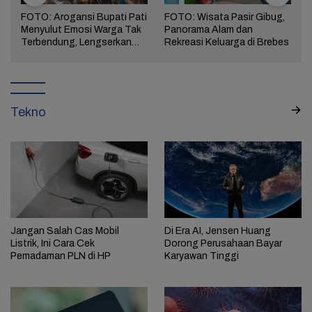
FOTO: Arogansi Bupati Pati
FOTO: Wisata Pasir Gibug,
Menyulut Emosi Warga Tak
Panorama Alam dan
a
Terbendung, Lengserkan
Rekreasi Keluarga di Brebes
Kekuasaan!
Tekno
Jangan Salah Cas Mobil
Di Era AI, Jensen Huang
Listrik, Ini Cara Cek
Dorong Perusahaan Bayar
Pemadaman PLN di HP
Karyawan Tinggi