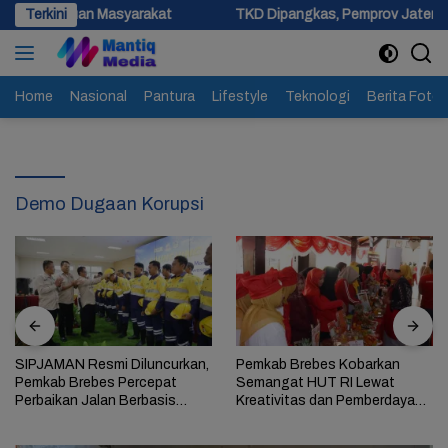
Langsung
uan Masyarakat
Terkini
TKD Dipangkas, Pemprov Jateng Pastikan Ta
ke
konten
Home
Nasional
Pantura
Lifestyle
Teknologi
Berita Foto
Demo Dugaan Korupsi
SIPJAMAN Resmi Diluncurkan,
Pemkab Brebes Kobarkan
Pemkab Brebes Percepat
Semangat HUT RI Lewat
Perbaikan Jalan Berbasis
Kreativitas dan Pemberdayaan
Aduan Masyarakat
Perempuan