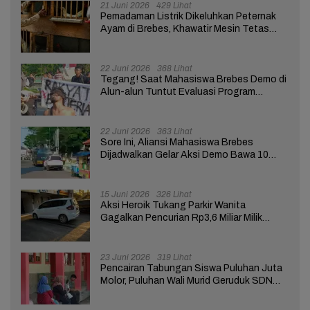
21 Juni 2026
429 Lihat
Pemadaman Listrik Dikeluhkan Peternak
Ayam di Brebes, Khawatir Mesin Tetas
Telur Terganggu
22 Juni 2026
368 Lihat
Tegang! Saat Mahasiswa Brebes Demo di
Alun-alun Tuntut Evaluasi Program
Pemerintah Pusat dan Daerah
22 Juni 2026
363 Lihat
Sore Ini, Aliansi Mahasiswa Brebes
Dijadwalkan Gelar Aksi Demo Bawa 10
Tuntutan ke Pendopo
15 Juni 2026
326 Lihat
Aksi Heroik Tukang Parkir Wanita
Gagalkan Pencurian Rp3,6 Miliar Milik
Nasabah Bank di Brebes
23 Juni 2026
319 Lihat
Pencairan Tabungan Siswa Puluhan Juta
Molor, Puluhan Wali Murid Geruduk SDN
Brebes 02