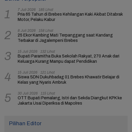
7 Juli 2026
185 Lihat
1
Pria 65 Tahun di Brebes Kehilangan Kaki Akibat Ditabrak
Motor, Pelaku Kabur
8 Juli 2026
158 Lihat
2
25 Ekor Kambing Mati Terpanggang saat Kandang
Terbakar di Jagalempeni Brebes
15 Juli 2026
132 Lihat
3
Bupati Paramitha Buka Sekolah Rakyat, 270 Anak dari
Keluarga Kurang Mampu dapat Pendidikan
15 Juli 2026
121 Lihat
4
Siswa SDN Dukuhbadag 01 Brebes Khawatir Belajar di
Kelas yang Nyaris Ambruk
30 Juli 2026
115 Lihat
5
OTT Bupati Pemalang, Istri dan Sekda Diangkut KPK ke
Jakarta Usai Diperiksa di Mapolres
Pilihan Editor