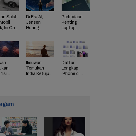
an Salah
Di Era AI,
Perbedaan
Mobil
Jensen
Penting
ik, Ini Cara
Huang
Laptop,
Dorong
Chromebook,
adaman
Perusahaan
dan Windows
di HP
Bayar
Karyawan
Tinggi
wan
Ilmuwan
Daftar
ukan
Temukan
Lengkap
“Isi
Indra Ketujuh
iPhone di
g” Energi
Manusia, Apa
Indonesia
 Tunda
Fungsinya?
Naik Harga,
uaan
iPhone 16
Naik Rp 1
Juta
agam