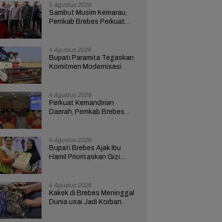
5 Agustus 2026
Sambut Musim Kemarau,
Pemkab Brebes Perkuat
Kesiapsiagaan Hadapi
Kekeringan dan Karhutla
4 Agustus 2026
Bupati Paramita Tegaskan
Komitmen Modernisasi
Pertanian Lewat Program
ICARE
4 Agustus 2026
Perkuat Kemandirian
Daerah, Pemkab Brebes
Pacu Optimalisasi PAD
4 Agustus 2026
Bupati Brebes Ajak Ibu
Hamil Prioritaskan Gizi
untuk Cegah Stunting
4 Agustus 2026
Kakek di Brebes Meninggal
Dunia usai Jadi Korban
Tabrak Lari, Polisi Buru
Pelaku