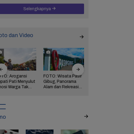
Selengkapnya
oto dan Video
TO: Arogansi
FOTO: Wisata Pasir
FOTO: Ribuan Orang
pati Pati Menyulut
Gibug, Panorama
Berwisata ke IKN di
osi Warga Tak
Alam dan Rekreasi
Hari Kedua Lebaran
rbendung,
Keluarga di Brebes
ngserkan
kuasaan!
no