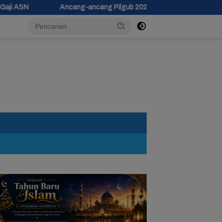
Ancang-ancang Pilgub 2029, Pemprov Jateng Siapkan Dana Cadangan