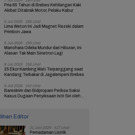
7 Juli 2026
180 Lihat
Pria 65 Tahun di Brebes Kehilangan Kaki
Akibat Ditabrak Motor, Pelaku Kabur
6 Juli 2026
168 Lihat
Lima Weton Ini Jadi Magnet Rezeki dalam
Primbon Jawa
6 Juli 2026
159 Lihat
Manohara Odelia Mundur dari Hiburan, Ini
Alasan Tak Main Sinetron Lagi
8 Juli 2026
158 Lihat
25 Ekor Kambing Mati Terpanggang saat
Kandang Terbakar di Jagalempeni Brebes
6 Juli 2026
143 Lihat
Bareskrim dan Bidpropam Periksa Saksi
Kasus Dugaan Penyiksaan Istri Siri oleh
Oknum Polisi di Brebes
ilihan Editor
21 Juni 2026
417 Lihat
Pemadaman Listrik