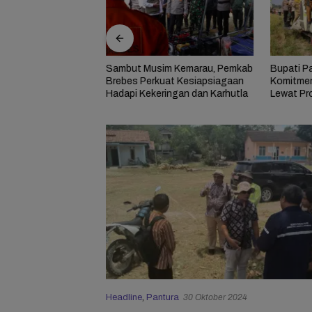
bes Gandeng RSIA
Sambut Musim Kemarau, Pemkab
Bupati P
 Pemeriksaan Gratis
Brebes Perkuat Kesiapsiagaan
Komitmen
bagi 100 Ibu Hamil
Hadapi Kekeringan dan Karhutla
Lewat Pr
Headline
,
Pantura
30 Oktober 2024