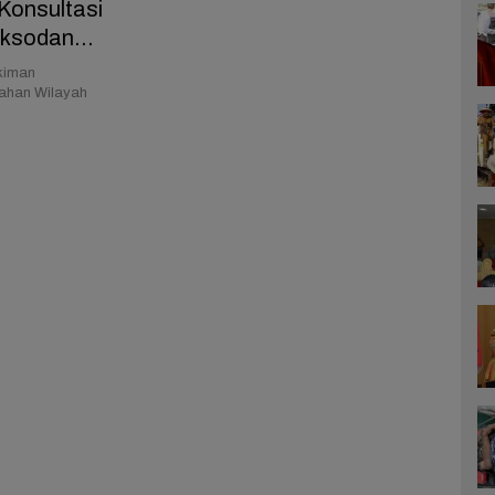
Konsultasi
Eksodan
kiman
mahan Wilayah