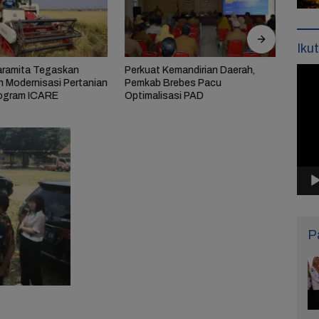
Iku
aramita Tegaskan
Perkuat Kemandirian Daerah,
Bupat
Pemu
 Modernisasi Pertanian
Pemkab Brebes Pacu
Prior
Vide
ogram ICARE
Optimalisasi PAD
Stunt
P