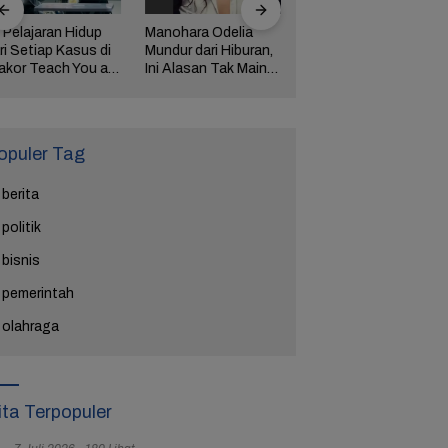
 Pelajaran Hidup
Manohara Odelia
Lima Weton Ini Jadi
ri Setiap Kasus di
Mundur dari Hiburan,
Magnet Rezeki
akor Teach You a
Ini Alasan Tak Main
dalam Primbon Jawa
esson
Sinetron Lagi
opuler Tag
berita
politik
bisnis
pemerintah
olahraga
ita Terpopuler