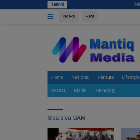
Langsung
Terkini
TKD Dipangkas, Pemp
ke
Indeks
Peta
konten
tutup
Home
Nasional
Pantura
Lifestyle
Wisata
Bisnis
Teknologi
Sisa sisa GAM