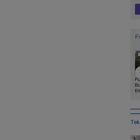
F
Khidmat dan
FOTO: Daya Tarik
FOTO: Wisata
FO
 Agenda
Taman Bunga
Kebun Teh Kaligua
Bu
uran Sambut
Celosia Semarang,
Brebes Dipenuhi
Em
 Brebes
Wisata Kekinian
Gelondongan Kayu
Te
Wurja
yang Digandrungi
Terbawa Banjir
Le
Wisatawan
Bandang
Ke
Tek