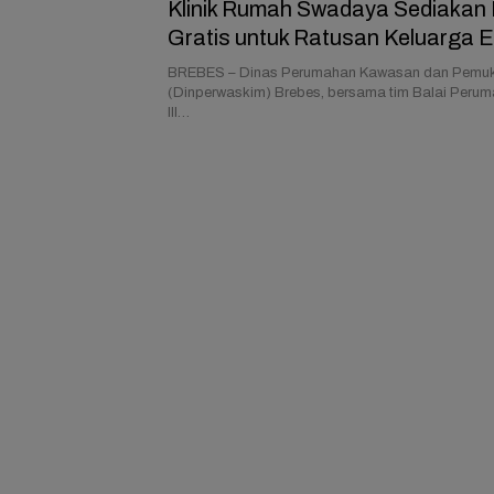
Klinik Rumah Swadaya Sediakan 
Gratis untuk Ratusan Keluarga 
Aceh di Brebes
BREBES – Dinas Perumahan Kawasan dan Pemu
(Dinperwaskim) Brebes, bersama tim Balai Peru
III…