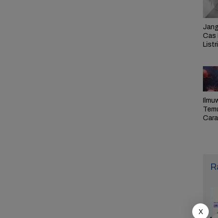
Jang
Cas 
Listr
Cek
Pem
PLN 
Ilmu
Tem
Cara 
Ulan
Sel,
Pen
R
X