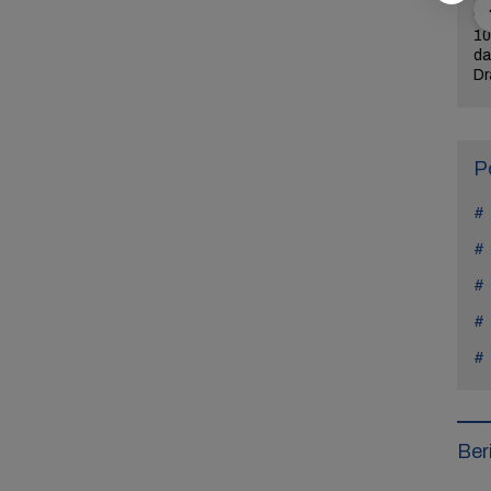
ercerai dari
Bintangi Film Horor
Reza Tak Lagi di
10
Na Daehoon
Laddaland, Titi Kamal
Rutan Salemba, Kini
da
n Pesan
Merasa Nyaman di
Jadi Film: Bukti
Dr
rukan di
Genre Tersebut
Nyata Kesempatan
L
Tahun Anak
Kedua Ada
P
Ber