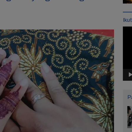
Iku
Pemu
Vide
P