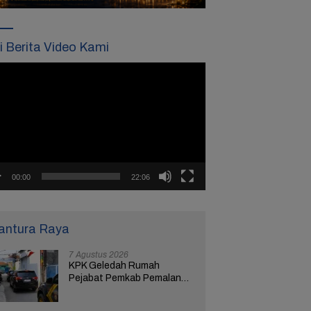
ti Berita Video Kami
tar
o
00:00
22:06
antura Raya
7 Agustus 2026
KPK Geledah Rumah
Pejabat Pemkab Pemalang
di Kota Tegal, Ketua RT
Ungkap Terkait Kasus