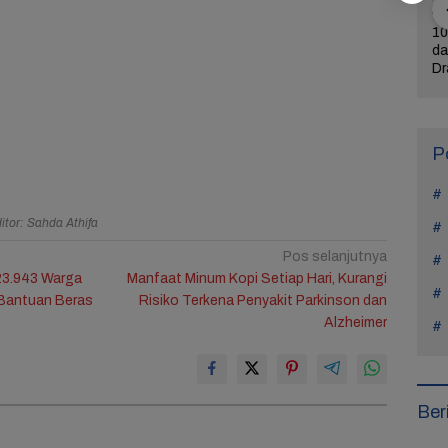
ercerai dari
Bintangi Film Horor
Reza Tak Lagi di
10
Na Daehoon
Laddaland, Titi Kamal
Rutan Salemba, Kini
da
n Pesan
Merasa Nyaman di
Jadi Film: Bukti
Dr
rukan di
Genre Tersebut
Nyata Kesempatan
L
Tahun Anak
Kedua Ada
P
itor: Sahda Athifa
Pos selanjutnya
23.943 Warga
Manfaat Minum Kopi Setiap Hari, Kurangi
 Bantuan Beras
Risiko Terkena Penyakit Parkinson dan
Alzheimer
Ber