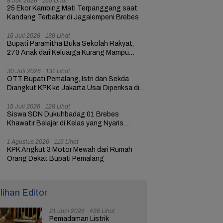
8 Juli 2026
165 Lihat
25 Ekor Kambing Mati Terpanggang saat
Kandang Terbakar di Jagalempeni Brebes
15 Juli 2026
139 Lihat
Bupati Paramitha Buka Sekolah Rakyat,
270 Anak dari Keluarga Kurang Mampu
dapat Pendidikan
30 Juli 2026
131 Lihat
OTT Bupati Pemalang, Istri dan Sekda
Diangkut KPK ke Jakarta Usai Diperiksa di
Mapolres
15 Juli 2026
128 Lihat
Siswa SDN Dukuhbadag 01 Brebes
Khawatir Belajar di Kelas yang Nyaris
Ambruk
1 Agustus 2026
116 Lihat
KPK Angkut 3 Motor Mewah dari Rumah
Orang Dekat Bupati Pemalang
ilihan Editor
21 Juni 2026
436 Lihat
Pemadaman Listrik