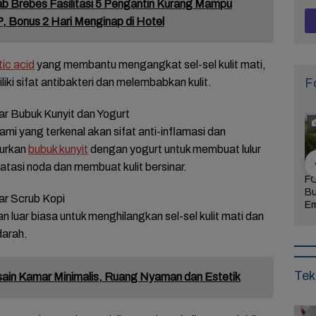
 Brebes Fasilitasi 5 Pengantin Kurang Mampu
P, Bonus 2 Hari Menginap di Hotel
tic acid
yang membantu mengangkat sel-sel kulit mati,
F
ki sifat antibakteri dan melembabkan kulit.
ar Bubuk Kunyit dan Yogurt
ami yang terkenal akan sifat anti-inflamasi dan
purkan
bubuk kunyit
dengan yogurt untuk membuat lulur
asi noda dan membuat kulit bersinar.
Khidmat dan
FOTO: Daya Tarik
FOTO: Wisata
FO
 Agenda
Taman Bunga
Kebun Teh Kaligua
Bu
ar Scrub Kopi
uran Sambut
Celosia Semarang,
Brebes Dipenuhi
Em
an luar biasa untuk menghilangkan sel-sel kulit mati dan
 Brebes
Wisata Kekinian
Gelondongan Kayu
Te
Wurja
yang Digandrungi
Terbawa Banjir
Le
darah.
Wisatawan
Bandang
Ke
Tek
ain Kamar Minimalis, Ruang Nyaman dan Estetik