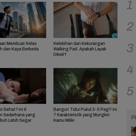
1
2
aan Membuat Kelas
Kelebihan dan Kekurangan
3
 dan Kaya Berbeda
Walking Pad: Apakah Layak
Dibeli?
4
5
i Sehat? Ini 6
Bangun Tidur Pukul 3-5 Pagi? Ini
n Sederhana yang
7 Karakteristik yang Mungkin
P
buh Lebih Segar
Kamu Miliki