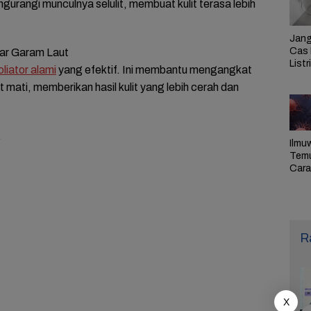
urangi munculnya selulit, membuat kulit terasa lebih
Jang
Cas 
sar Garam Laut
Listr
oliator alami
yang efektif. Ini membantu mengangkat
Cek
it mati, memberikan hasil kulit yang lebih cerah dan
Pem
PLN 
…
Ilmu
Tem
Cara 
Ulan
Sel,
Pen
R
X