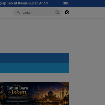
ati Anom
SIPJAMAN Resmi Diluncurkan, Pemkab Brebes Perce