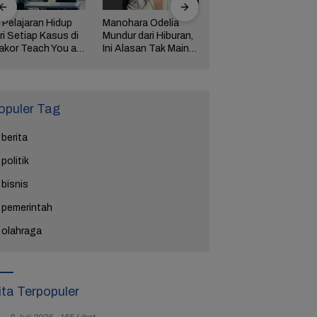
 Pelajaran Hidup
Manohara Odelia
Lima Weton Ini Jadi
ri Setiap Kasus di
Mundur dari Hiburan,
Magnet Rezeki
akor Teach You a
Ini Alasan Tak Main
dalam Primbon Jawa
esson
Sinetron Lagi
opuler Tag
berita
politik
bisnis
pemerintah
olahraga
ita Terpopuler