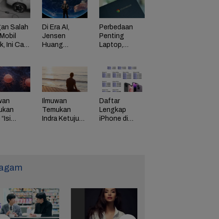
an Salah
Di Era AI,
Perbedaan
Mobil
Jensen
Penting
ik, Ini Cara
Huang
Laptop,
Dorong
Chromebook,
adaman
Perusahaan
dan Windows
di HP
Bayar
Karyawan
Tinggi
wan
Ilmuwan
Daftar
ukan
Temukan
Lengkap
“Isi
Indra Ketujuh
iPhone di
g” Energi
Manusia, Apa
Indonesia
 Tunda
Fungsinya?
Naik Harga,
uaan
iPhone 16
Naik Rp 1
Juta
agam