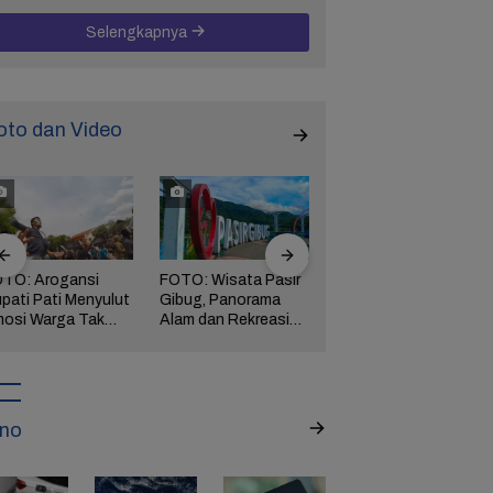
Selengkapnya
oto dan Video
TO: Arogansi
FOTO: Wisata Pasir
FOTO: Ribuan Orang
pati Pati Menyulut
Gibug, Panorama
Berwisata ke IKN di
osi Warga Tak
Alam dan Rekreasi
Hari Kedua Lebaran
rbendung,
Keluarga di Brebes
ngserkan
kuasaan!
no