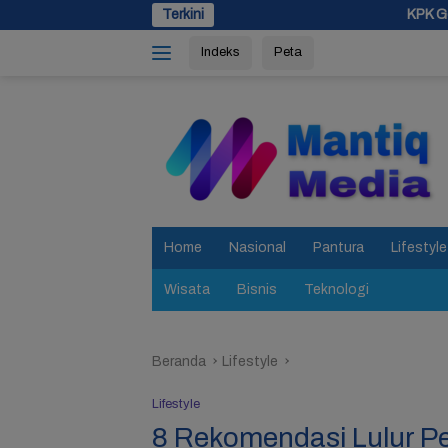
Langsung
Terkini
KPK Geledah Rumah Pejabat P
ke
Indeks
Peta
konten
tutup
Home
Nasional
Pantura
Lifestyle
Wisata
Bisnis
Teknologi
Beranda
Lifestyle
Lifestyle
8 Rekomendasi Lulur P