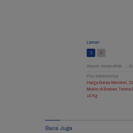
Resmi B
Jule, 
Bagika
Mengha
Ulang 
Ketiga
Laman:
1
2
Penulis: Sahda Athifa
Ed
Navigasi
Pos sebelumnya
Harga Beras Meroket, 2
pos
Miskin di Brebes Terima
10 Kg
Baca Juga