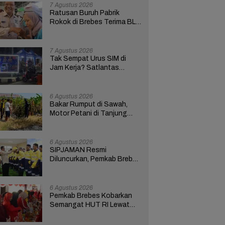
Bupati Anom
7 Agustus 2026
Ratusan Buruh Pabrik
Rokok di Brebes Terima BLT
Cukai Tembakau
7 Agustus 2026
Tak Sempat Urus SIM di
Jam Kerja? Satlantas
Polres Brebes Buka
Layanan 24 Jam Selama 17
Hari
6 Agustus 2026
Bakar Rumput di Sawah,
Motor Petani di Tanjung
Brebes Ikut Terbakar
6 Agustus 2026
SIPJAMAN Resmi
Diluncurkan, Pemkab Brebes
Percepat Perbaikan Jalan
Berbasis Aduan Masyarakat
6 Agustus 2026
Pemkab Brebes Kobarkan
Semangat HUT RI Lewat
Kreativitas dan
Pemberdayaan Perempuan