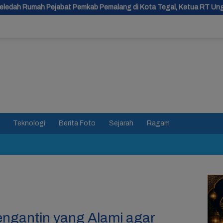
emkab Pemalang di Kota Tegal, Ketua RT Ungkap Terkait Kasus Bup
Teknologi
Berita Foto
Sejarah
Ragam
engantin yang Alami agar