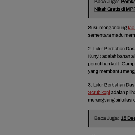
Baca Juga:
Pemkab
Nikah Gratis di MP
Susu mengandung
lac
sementara madu memili
2. Lulur Berbahan Das
Kunyit adalah bahan al
pemutihan kulit. Cam
yang membantu mengat
FOTO: 
Mariah
3. Lulur Berbahan Das
Tasyak
Scrub kopi
adalah pilih
Bupati
Mitha-
merangsang sirkulasi 
Baca Juga:
15 Des