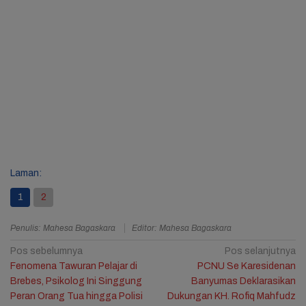
Laman:
1
2
Penulis: Mahesa Bagaskara
Editor: Mahesa Bagaskara
Navigasi
Pos sebelumnya
Pos selanjutnya
Fenomena Tawuran Pelajar di
PCNU Se Karesidenan
pos
Brebes, Psikolog Ini Singgung
Banyumas Deklarasikan
Peran Orang Tua hingga Polisi
Dukungan KH. Rofiq Mahfudz