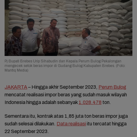
Pj Bupati Brebes Urip Sihabudin dan Kepala Perum Bulog Pekalongan
mengecek setok beras impor di Gudang Bulog Kabupaten Brebes. (Foto:
Mantiq Media)
JAKARTA
– Hingga akhir September 2023,
Perum Bulog
mencatat realisasi impor beras yang sudah masuk wilayah
Indonesia hingga adalah sebanyak
1.028.478
ton.
Sementara itu, kontrak atas 1,85 juta ton beras impor juga
sudah selesai dilakukan.
Data realisasi
itu tercatat hingga
22 September 2023.