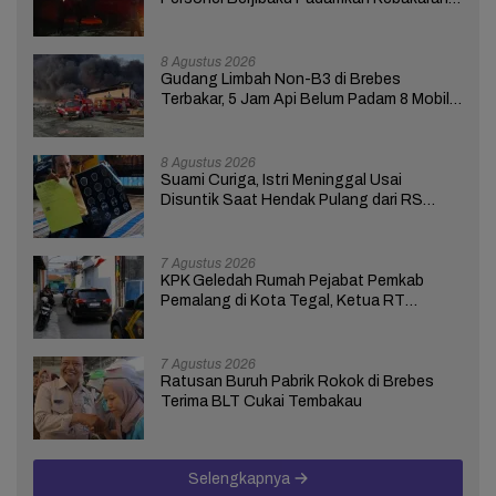
Gudang Limbah di Brebes
8 Agustus 2026
Gudang Limbah Non-B3 di Brebes
Terbakar, 5 Jam Api Belum Padam 8 Mobil
Damkar Dikerahkan
8 Agustus 2026
Suami Curiga, Istri Meninggal Usai
Disuntik Saat Hendak Pulang dari RS
Bhakti Asih Brebes
7 Agustus 2026
KPK Geledah Rumah Pejabat Pemkab
Pemalang di Kota Tegal, Ketua RT
Ungkap Terkait Kasus Bupati Anom
7 Agustus 2026
Ratusan Buruh Pabrik Rokok di Brebes
Terima BLT Cukai Tembakau
Selengkapnya