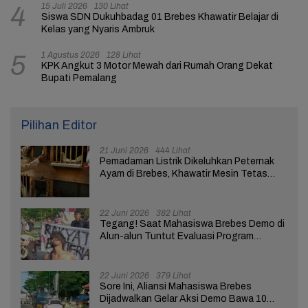
15 Juli 2026
130 Lihat
4
Siswa SDN Dukuhbadag 01 Brebes Khawatir Belajar di
Kelas yang Nyaris Ambruk
1 Agustus 2026
128 Lihat
5
KPK Angkut 3 Motor Mewah dari Rumah Orang Dekat
Bupati Pemalang
Pilihan Editor
21 Juni 2026
444 Lihat
Pemadaman Listrik Dikeluhkan Peternak
Ayam di Brebes, Khawatir Mesin Tetas
Telur Terganggu
22 Juni 2026
382 Lihat
Tegang! Saat Mahasiswa Brebes Demo di
Alun-alun Tuntut Evaluasi Program
Pemerintah Pusat dan Daerah
22 Juni 2026
379 Lihat
Sore Ini, Aliansi Mahasiswa Brebes
Dijadwalkan Gelar Aksi Demo Bawa 10