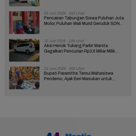
Tuntutan ke Pendopo
23 Juni 2026
342 Lihat
Pencairan Tabungan Siswa Puluhan Juta
Molor, Puluhan Wali Murid Geruduk SDN
Brebes 02
15 Juni 2026
336 Lihat
Aksi Heroik Tukang Parkir Wanita
Gagalkan Pencurian Rp3,6 Miliar Milik
Nasabah Bank di Brebes
22 Juni 2026
304 Lihat
Bupati Paramitha Temui Mahasiswa
Pendemo, Ajak Beri Masukan untuk
Kemajuan Brebes