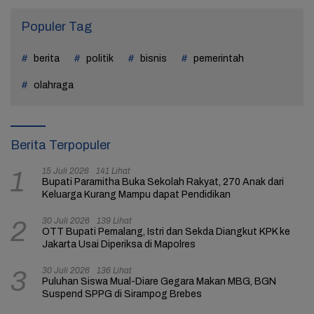
Populer Tag
berita
politik
bisnis
pemerintah
olahraga
Berita Terpopuler
15 Juli 2026
141 Lihat
1
Bupati Paramitha Buka Sekolah Rakyat, 270 Anak dari
Keluarga Kurang Mampu dapat Pendidikan
30 Juli 2026
139 Lihat
2
OTT Bupati Pemalang, Istri dan Sekda Diangkut KPK ke
Jakarta Usai Diperiksa di Mapolres
30 Juli 2026
136 Lihat
3
Puluhan Siswa Mual-Diare Gegara Makan MBG, BGN
Suspend SPPG di Sirampog Brebes