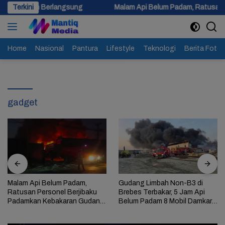
Langsung
erlangsung
Terkini
Malam Api Belum Padam, Ratusan Personel Berji
ke
konten
Home
Nasional
Pantura
Lifestyle
Teknologi
Berita Foto
gadget
Malam Api Belum Padam,
Gudang Limbah Non-B3 di
Ratusan Personel Berjibaku
Brebes Terbakar, 5 Jam Api
Padamkan Kebakaran Gudang
Belum Padam 8 Mobil Damkar
Limbah di Brebes
Dikerahkan