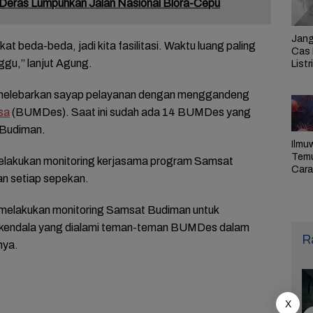
Deras Lumpuhkan Jalan Nasional Blora-Cepu
Jang
t beda-beda, jadi kita fasilitasi. Waktu luang paling
Cas 
ggu,” lanjut Agung.
Listr
Cek
Pem
melebarkan sayap pelayanan dengan menggandeng
PLN 
sa
(BUMDes). Saat ini sudah ada 14 BUMDes yang
 Budiman.
Ilmu
Tem
melakukan monitoring kerjasama program Samsat
Cara 
an setiap sepekan.
Ulan
Sel,
Pen
a melakukan monitoring Samsat Budiman untuk
 kendala yang dialami teman-teman BUMDes dalam
R
nya.
X