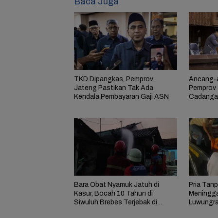
Baca Juga
TKD Dipangkas, Pemprov
Ancang-a
Jateng Pastikan Tak Ada
Pemprov 
Kendala Pembayaran Gaji ASN
Cadangan
Bara Obat Nyamuk Jatuh di
Pria Tan
Kasur, Bocah 10 Tahun di
Meninggal
Siwuluh Brebes Terjebak di
Luwungra
Rumah Terbakar