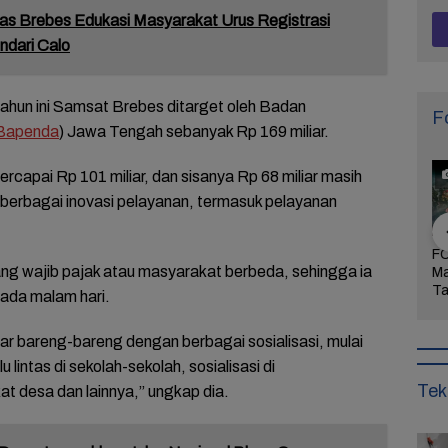
as Brebes Edukasi Masyarakat Urus Registrasi
ndari Calo
hun ini Samsat Brebes ditarget oleh Badan
F
Bapenda
) Jawa Tengah sebanyak Rp 169 miliar.
tercapai Rp 101 miliar, dan sisanya Rp 68 miliar masih
 berbagai inovasi pelayanan, termasuk pelayanan
Arogansi
FOTO: Wisata Pasir
FOTO: Ribuan Orang
FO
ng wajib pajak atau masyarakat berbeda, sehingga ia
Pati Menyulut
Gibug, Panorama
Berwisata ke IKN di
Ma
Warga Tak
Alam dan Rekreasi
Hari Kedua Lebaran
Ta
ada malam hari.
dung,
Keluarga di Brebes
Bu
rkan
Mi
kejar bareng-bareng dengan berbagai sosialisasi, mulai
aan!
alu lintas di sekolah-sekolah, sosialisasi di
Tek
t desa dan lainnya,” ungkap dia.