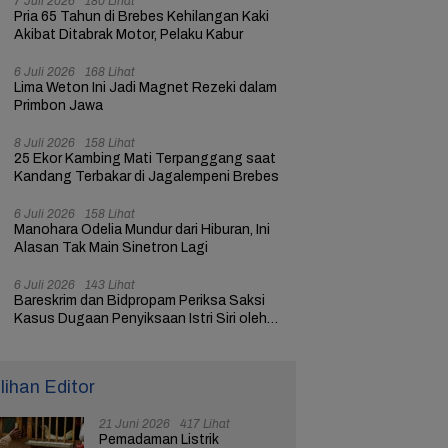
7 Juli 2026
180 Lihat
Pria 65 Tahun di Brebes Kehilangan Kaki
Akibat Ditabrak Motor, Pelaku Kabur
6 Juli 2026
168 Lihat
Lima Weton Ini Jadi Magnet Rezeki dalam
Primbon Jawa
8 Juli 2026
158 Lihat
25 Ekor Kambing Mati Terpanggang saat
Kandang Terbakar di Jagalempeni Brebes
6 Juli 2026
158 Lihat
Manohara Odelia Mundur dari Hiburan, Ini
Alasan Tak Main Sinetron Lagi
6 Juli 2026
143 Lihat
Bareskrim dan Bidpropam Periksa Saksi
Kasus Dugaan Penyiksaan Istri Siri oleh
Oknum Polisi di Brebes
ilihan Editor
21 Juni 2026
417 Lihat
Pemadaman Listrik