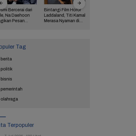
smi Bercerai dari
Bintangi Film Horor
Reza Tak Lagi di
le, Na Daehoon
Laddaland, Titi Kamal
Rutan Salemba, Kini
gikan Pesan
Merasa Nyaman di
Jadi Film: Bukti
ngharukan di
Genre Tersebut
Nyata Kesempatan
ang Tahun Anak
Kedua Ada
tiga
opuler Tag
berita
politik
bisnis
pemerintah
olahraga
ita Terpopuler