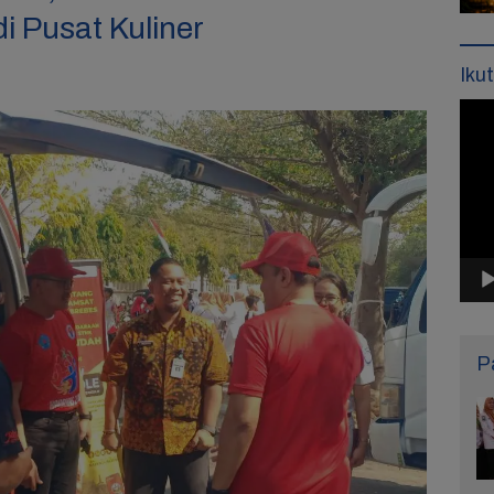
i Pusat Kuliner
Iku
Pemu
Vide
P