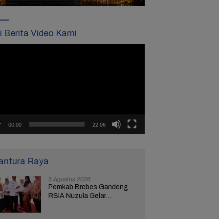
ti Berita Video Kami
tar
o
00:00
22:06
antura Raya
5 Agustus 2026
Pemkab Brebes Gandeng
RSIA Nuzula Gelar
Pemeriksaan Gratis dan
Edukasi bagi 100 Ibu Hamil