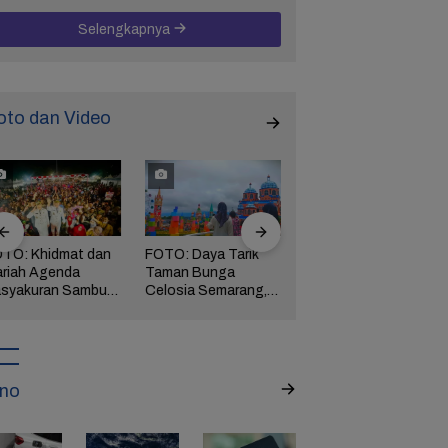
Selengkapnya
oto dan Video
TO: Khidmat dan
FOTO: Daya Tarik
FOTO: Wisata
riah Agenda
Taman Bunga
Kebun Teh Kaligua
syakuran Sambut
Celosia Semarang,
Brebes Dipenuhi
pati Brebes
Wisata Kekinian
Gelondongan Kayu
tha-Wurja
yang Digandrungi
Terbawa Banjir
Wisatawan
Bandang
no