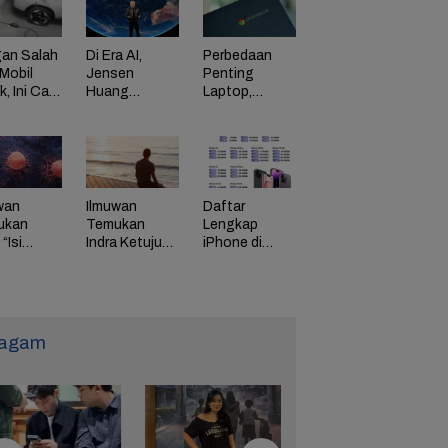
an Salah
Di Era AI,
Perbedaan
Mobil
Jensen
Penting
ik, Ini Cara
Huang
Laptop,
Dorong
Chromebook,
adaman
Perusahaan
dan Windows
di HP
Bayar
Karyawan
Tinggi
wan
Ilmuwan
Daftar
ukan
Temukan
Lengkap
“Isi
Indra Ketujuh
iPhone di
g” Energi
Manusia, Apa
Indonesia
 Tunda
Fungsinya?
Naik Harga,
uaan
iPhone 16
Naik Rp 1
Juta
agam