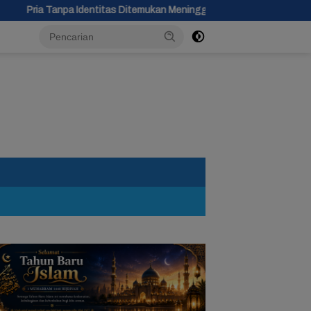
as Ditemukan Meninggal di Tepi Jalan Desa Luwungragi Brebes