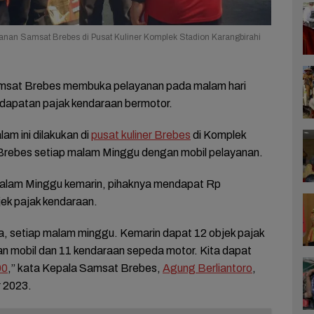
yanan Samsat Brebes di Pusat Kuliner Komplek Stadion Karangbirahi
sat Brebes membuka pelayanan pada malam hari
dapatan pajak kendaraan bermotor.
m ini dilakukan di
pusat kuliner Brebes
di Komplek
rebes setiap malam Minggu dengan mobil pelayanan.
alam Minggu kemarin, pihaknya mendapat Rp
jek pajak kendaraan.
, setiap malam minggu. Kemarin dapat 12 objek pajak
n mobil dan 11 kendaraan sepeda motor. Kita dapat
00
,” kata Kepala Samsat Brebes,
Agung Berliantoro
,
 2023.