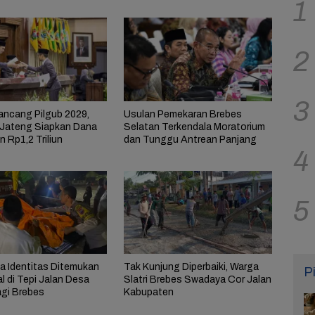
1
2
3
ncang Pilgub 2029,
Usulan Pemekaran Brebes
Jateng Siapkan Dana
Selatan Terkendala Moratorium
 Rp1,2 Triliun
dan Tunggu Antrean Panjang
4
5
pa Identitas Ditemukan
Tak Kunjung Diperbaiki, Warga
P
 di Tepi Jalan Desa
Slatri Brebes Swadaya Cor Jalan
gi Brebes
Kabupaten