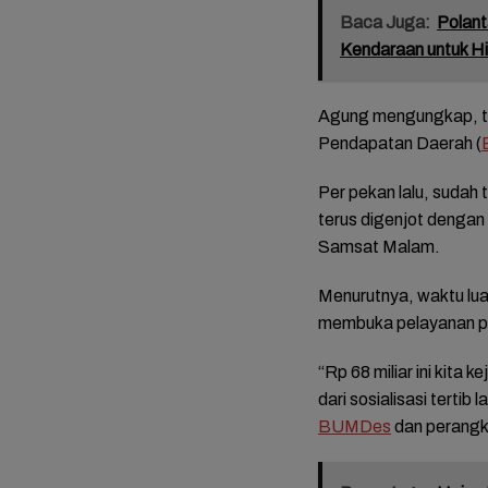
Baca Juga:
Polant
Kendaraan untuk Hi
Agung mengungkap, ta
Pendapatan Daerah (
Per pekan lalu, sudah 
terus digenjot dengan
Samsat Malam.
mat dan
FOTO: Daya Tarik
FOTO: Wisata
FOTO: 
Menurutnya, waktu lua
da
Taman Bunga
Kebun Teh Kaligua
Bupati 
 Sambut
Celosia Semarang,
Brebes Dipenuhi
Emosi 
membuka pelayanan p
es
Wisata Kekinian
Gelondongan Kayu
Terben
yang Digandrungi
Terbawa Banjir
Lengse
“Rp 68 miliar ini kita 
Wisatawan
Bandang
Kekuas
dari sosialisasi tertib l
BUMDes
dan perangka