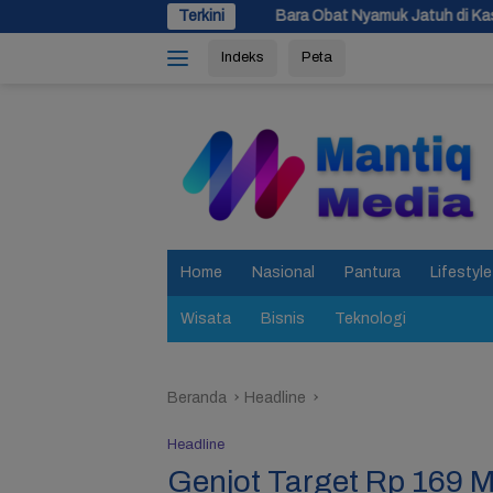
Langsung
jang
Bara Obat Nyamuk Jatuh di Kasur, Bocah 10 Tahun di Si
Terkini
ke
Indeks
Peta
konten
tutup
Home
Nasional
Pantura
Lifestyle
Wisata
Bisnis
Teknologi
Beranda
Headline
Headline
Genjot Target Rp 169 M