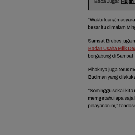
Baca Juga:
Hujan 
“Waktu luang masyaraka
besar itu di malam Min
Samsat Brebes juga 
Badan Usaha Milik De
bergabung di Samsat
Pihaknya juga terus 
Budiman yang dilakuk
“Seminggu sekali kit
memgetahui apa saja
pelayanan ini,” tandas