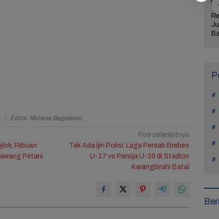
jaran Hidup
Manohara Odelia
Lima Weton Ini Jadi
Re
tiap Kasus di
Mundur dari Hiburan,
Magnet Rezeki
Ju
Teach You a
Ini Alasan Tak Main
dalam Primbon Jawa
Ba
Sinetron Lagi
Me
Ul
Ke
P
a
Editor: Mahesa Bagaskara
Pos selanjutnya
lok, Ribuan
Tak Ada Ijin Polisi, Laga Persab Brebes
Bawang Petani
U-17 vs Persija U-20 di Stadion
Karangbirahi Batal
Ber