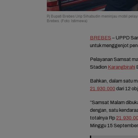
Pj Bupati Brebes Urip Sihabudin meninjau mobil pela
Brebes. (Foto: Istimewa)
BREBES
– UPPD Sam
untuk menggenjot pen
Pelayanan Samsat mala
Stadion
Karangbirahi
B
Bahkan, dalam satu m
21.930.000
dari 12 ob
“Samsat Malam dibuka
dengan, satu kendaraa
totalnya Rp
21.930.0
Minggu 15 September