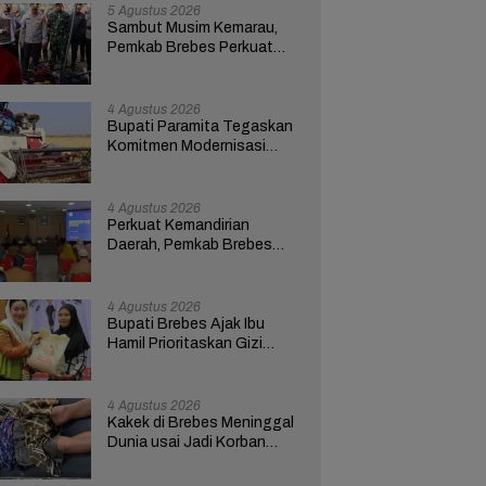
5 Agustus 2026
Sambut Musim Kemarau,
Pemkab Brebes Perkuat
Kesiapsiagaan Hadapi
Kekeringan dan Karhutla
4 Agustus 2026
Bupati Paramita Tegaskan
Komitmen Modernisasi
Pertanian Lewat Program
ICARE
4 Agustus 2026
Perkuat Kemandirian
Daerah, Pemkab Brebes
Pacu Optimalisasi PAD
4 Agustus 2026
Bupati Brebes Ajak Ibu
Hamil Prioritaskan Gizi
untuk Cegah Stunting
4 Agustus 2026
Kakek di Brebes Meninggal
Dunia usai Jadi Korban
Tabrak Lari, Polisi Buru
Pelaku