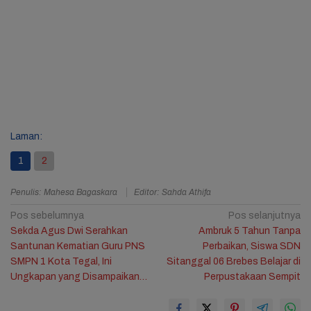
Laman:
1
2
Penulis: Mahesa Bagaskara
Editor: Sahda Athifa
Navigasi
Pos sebelumnya
Pos selanjutnya
Sekda Agus Dwi Serahkan
Ambruk 5 Tahun Tanpa
pos
Santunan Kematian Guru PNS
Perbaikan, Siswa SDN
SMPN 1 Kota Tegal, Ini
Sitanggal 06 Brebes Belajar di
Ungkapan yang Disampaikan…
Perpustakaan Sempit