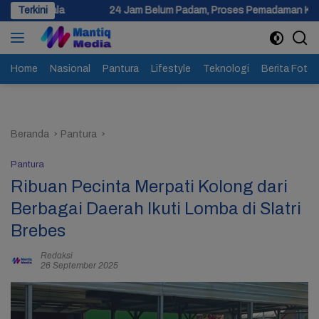
Langsung
24 Jam Belum Padam, Proses Pemadaman Kebakaran Gudang Limba
Terkini
ke
konten
Home
Nasional
Pantura
Lifestyle
Teknologi
Berita Foto
Beranda
Pantura
Pantura
Ribuan Pecinta Merpati Kolong dari
Berbagai Daerah Ikuti Lomba di Slatri
Brebes
Redaksi
26 September 2025