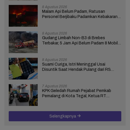
8 Agustus 2026
Malam Api Belum Padam, Ratusan
Personel Berjibaku Padamkan Kebakaran
Gudang Limbah di Brebes
8 Agustus 2026
Gudang Limbah Non-B3 di Brebes
Terbakar, 5 Jam Api Belum Padam 8 Mobil
Damkar Dikerahkan
8 Agustus 2026
Suami Curiga, Istri Meninggal Usai
Disuntik Saat Hendak Pulang dari RS
Bhakti Asih Brebes
7 Agustus 2026
KPK Geledah Rumah Pejabat Pemkab
Pemalang di Kota Tegal, Ketua RT
Ungkap Terkait Kasus Bupati Anom
Selengkapnya