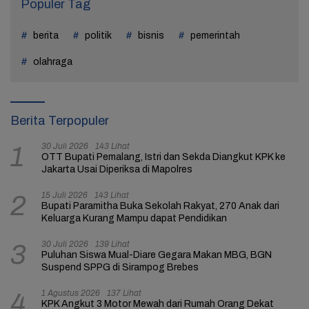
Populer Tag
berita
politik
bisnis
pemerintah
olahraga
Berita Terpopuler
30 Juli 2026
143 Lihat
1
OTT Bupati Pemalang, Istri dan Sekda Diangkut KPK ke
Jakarta Usai Diperiksa di Mapolres
15 Juli 2026
143 Lihat
2
Bupati Paramitha Buka Sekolah Rakyat, 270 Anak dari
Keluarga Kurang Mampu dapat Pendidikan
30 Juli 2026
139 Lihat
3
Puluhan Siswa Mual-Diare Gegara Makan MBG, BGN
Suspend SPPG di Sirampog Brebes
1 Agustus 2026
137 Lihat
4
KPK Angkut 3 Motor Mewah dari Rumah Orang Dekat