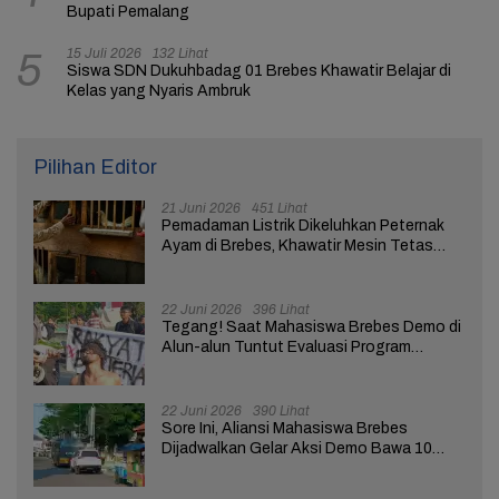
Bupati Pemalang
15 Juli 2026
132 Lihat
5
Siswa SDN Dukuhbadag 01 Brebes Khawatir Belajar di
Kelas yang Nyaris Ambruk
Pilihan Editor
21 Juni 2026
451 Lihat
Pemadaman Listrik Dikeluhkan Peternak
Ayam di Brebes, Khawatir Mesin Tetas
Telur Terganggu
22 Juni 2026
396 Lihat
Tegang! Saat Mahasiswa Brebes Demo di
Alun-alun Tuntut Evaluasi Program
Pemerintah Pusat dan Daerah
22 Juni 2026
390 Lihat
Sore Ini, Aliansi Mahasiswa Brebes
Dijadwalkan Gelar Aksi Demo Bawa 10
Tuntutan ke Pendopo