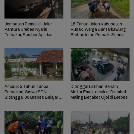
Jembatan Pemali di Jalur
15 Tahun Jalan Kabupaten
Pantura Brebes Nyaris
Rusak, Warga Bantarkawung
Terbakar, Sumber Api dari
Brebes Iuran Perbaiki Sendiri
Kolong Jembatan
Ambruk 5 Tahun Tanpa
Ditinggal Latihan Senam,
Perbaikan, Siswa SDN
Motor Emak-emak di Diembat
Sitanggal 06 Brebes Belajar di
Maling Berjaket Ojol di Brebes
Perpustakaan Sempit