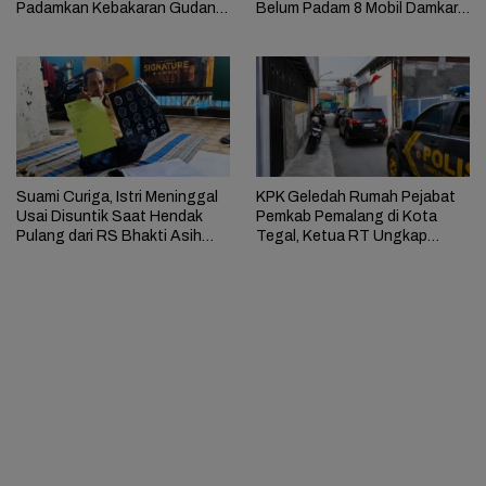
Padamkan Kebakaran Gudang
Belum Padam 8 Mobil Damkar
Limbah di Brebes
Dikerahkan
Suami Curiga, Istri Meninggal
KPK Geledah Rumah Pejabat
Usai Disuntik Saat Hendak
Pemkab Pemalang di Kota
Pulang dari RS Bhakti Asih
Tegal, Ketua RT Ungkap
Brebes
Terkait Kasus Bupati Anom