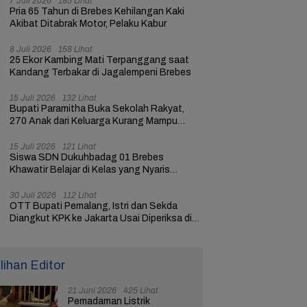
7 Juli 2026
185 Lihat
Pria 65 Tahun di Brebes Kehilangan Kaki
Akibat Ditabrak Motor, Pelaku Kabur
8 Juli 2026
158 Lihat
25 Ekor Kambing Mati Terpanggang saat
Kandang Terbakar di Jagalempeni Brebes
15 Juli 2026
132 Lihat
Bupati Paramitha Buka Sekolah Rakyat,
270 Anak dari Keluarga Kurang Mampu
dapat Pendidikan
15 Juli 2026
121 Lihat
Siswa SDN Dukuhbadag 01 Brebes
Khawatir Belajar di Kelas yang Nyaris
Ambruk
30 Juli 2026
112 Lihat
OTT Bupati Pemalang, Istri dan Sekda
Diangkut KPK ke Jakarta Usai Diperiksa di
Mapolres
ilihan Editor
21 Juni 2026
425 Lihat
Pemadaman Listrik