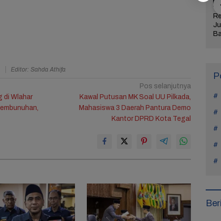
jaran Hidup
Manohara Odelia
Lima Weton Ini Jadi
Re
tiap Kasus di
Mundur dari Hiburan,
Magnet Rezeki
Ju
Teach You a
Ini Alasan Tak Main
dalam Primbon Jawa
Ba
Sinetron Lagi
Me
Ul
Ke
a
Editor: Sahda Athifa
P
Pos selanjutnya
 di Wlahar
Kawal Putusan MK Soal UU Pilkada,
Pembunuhan,
Mahasiswa 3 Daerah Pantura Demo
Kantor DPRD Kota Tegal
Ber