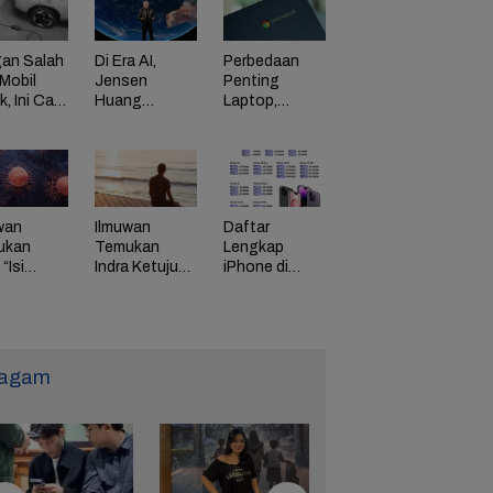
an Salah
Di Era AI,
Perbedaan
Mobil
Jensen
Penting
ik, Ini Cara
Huang
Laptop,
Dorong
Chromebook,
adaman
Perusahaan
dan Windows
di HP
Bayar
Karyawan
Tinggi
wan
Ilmuwan
Daftar
ukan
Temukan
Lengkap
“Isi
Indra Ketujuh
iPhone di
g” Energi
Manusia, Apa
Indonesia
 Tunda
Fungsinya?
Naik Harga,
uaan
iPhone 16
Naik Rp 1
Juta
agam