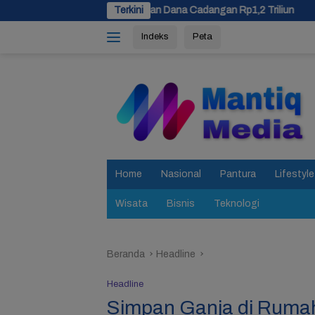
Langsung
ateng Siapkan Dana Cadangan Rp1,2 Triliun
Terkini
Usulan Pemekar
ke
Indeks
Peta
konten
tutup
Home
Nasional
Pantura
Lifestyle
Wisata
Bisnis
Teknologi
Beranda
Headline
Headline
Simpan Ganja di Rumah