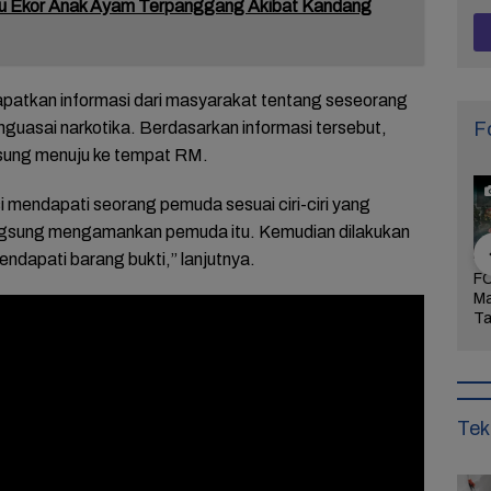
bu Ekor Anak Ayam Terpanggang Akibat Kandang
apatkan informasi dari masyarakat tentang seseorang
F
nguasai narkotika. Berdasarkan informasi tersebut,
ngsung menuju ke tempat RM.
i mendapati seorang pemuda sesuai ciri-ciri yang
angsung mengamankan pemuda itu. Kemudian dilakukan
dapati barang bukti,” lanjutnya.
Arogansi
FOTO: Wisata Pasir
FOTO: Ribuan Orang
FO
Pati Menyulut
Gibug, Panorama
Berwisata ke IKN di
Ma
Warga Tak
Alam dan Rekreasi
Hari Kedua Lebaran
Ta
dung,
Keluarga di Brebes
Bu
rkan
Mi
aan!
Tek