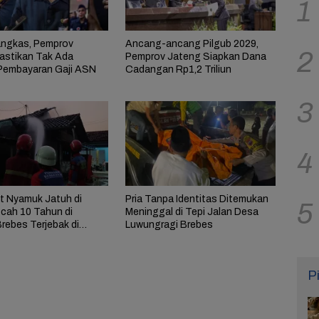
1
ngkas, Pemprov
Ancang-ancang Pilgub 2029,
2
astikan Tak Ada
Pemprov Jateng Siapkan Dana
Pembayaran Gaji ASN
Cadangan Rp1,2 Triliun
3
4
t Nyamuk Jatuh di
Pria Tanpa Identitas Ditemukan
5
ocah 10 Tahun di
Meninggal di Tepi Jalan Desa
rebes Terjebak di
Luwungragi Brebes
rbakar
P