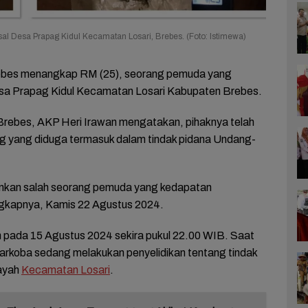
sal Desa Prapag Kidul Kecamatan Losari, Brebes. (Foto: Istimewa)
ebes menangkap RM (25), seorang pemuda yang
esa Prapag Kidul Kecamatan Losari Kabupaten Brebes.
Brebes, AKP Heri Irawan mengatakan, pihaknya telah
yang diduga termasuk dalam tindak pidana Undang-
nkan salah seorang pemuda yang kedapatan
gkapnya, Kamis 22 Agustus 2024.
 pada 15 Agustus 2024 sekira pukul 22.00 WIB. Saat
arkoba sedang melakukan penyelidikan tentang tindak
layah
Kecamatan Losari
.