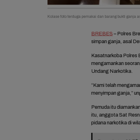
Kolase foto terduga pemakai dan barang bukti ganja a
BREBES
– Polres Br
simpan ganja, asal D
Kasatnarkoba Polres 
mengamankan seorang 
Undang Narkotika.
“Kami telah mengama
menyimpan ganja,” un
Pemuda itu diamankan
itu, anggota Sat Resn
pidana narkotika di wi