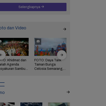
Selengkapnya
oto dan Video
TO: Khidmat dan
FOTO: Daya Tarik
FOTO: Wisata
riah Agenda
Taman Bunga
Kebun Teh Kaligua
syakuran Sambut
Celosia Semarang,
Brebes Dipenuhi
pati Brebes
Wisata Kekinian
Gelondongan Kayu
tha-Wurja
yang Digandrungi
Terbawa Banjir
Wisatawan
Bandang
no