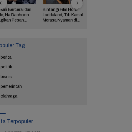
smi Bercerai dari
Bintangi Film Horor
Reza Tak Lagi di
le, Na Daehoon
Laddaland, Titi Kamal
Rutan Salemba, Kini
gikan Pesan
Merasa Nyaman di
Jadi Film: Bukti
ngharukan di
Genre Tersebut
Nyata Kesempatan
ang Tahun Anak
Kedua Ada
tiga
opuler Tag
berita
politik
bisnis
pemerintah
olahraga
ita Terpopuler