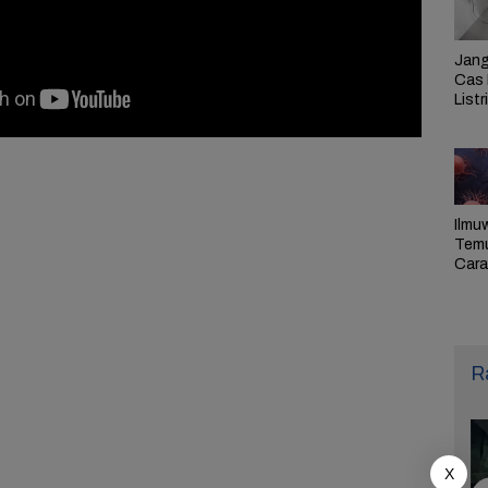
Jang
Cas 
Listr
Cek
Pem
PLN 
Ilmu
Tem
Cara 
Ulan
Sel,
Pen
R
X