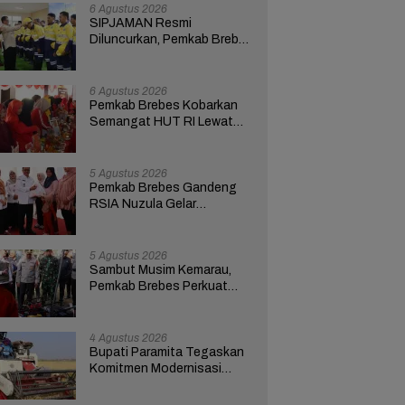
6 Agustus 2026
SIPJAMAN Resmi
Diluncurkan, Pemkab Brebes
Percepat Perbaikan Jalan
Berbasis Aduan Masyarakat
6 Agustus 2026
Pemkab Brebes Kobarkan
Semangat HUT RI Lewat
Kreativitas dan
Pemberdayaan Perempuan
5 Agustus 2026
Pemkab Brebes Gandeng
RSIA Nuzula Gelar
Pemeriksaan Gratis dan
Edukasi bagi 100 Ibu Hamil
5 Agustus 2026
Sambut Musim Kemarau,
Pemkab Brebes Perkuat
Kesiapsiagaan Hadapi
Kekeringan dan Karhutla
4 Agustus 2026
Bupati Paramita Tegaskan
Komitmen Modernisasi
Pertanian Lewat Program
ICARE