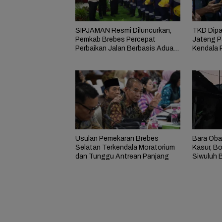
SIPJAMAN Resmi Diluncurkan,
TKD Dipa
Pemkab Brebes Percepat
Jateng P
Perbaikan Jalan Berbasis Aduan
Kendala 
Masyarakat
Usulan Pemekaran Brebes
Bara Oba
Selatan Terkendala Moratorium
Kasur, B
dan Tunggu Antrean Panjang
Siwuluh B
Rumah Te