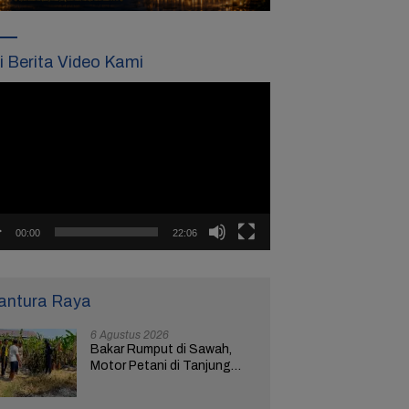
ti Berita Video Kami
tar
o
00:00
22:06
antura Raya
6 Agustus 2026
Bakar Rumput di Sawah,
Motor Petani di Tanjung
Brebes Ikut Terbakar