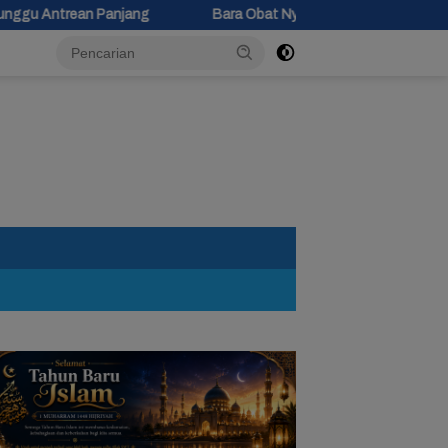
ng
Bara Obat Nyamuk Jatuh di Kasur, Bocah 10 Tahun di Siwu