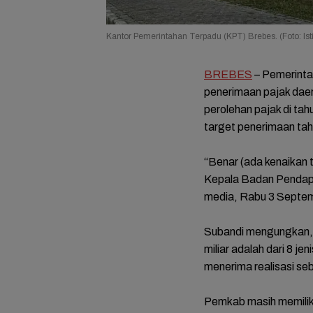
Kantor Pemerintahan Terpadu (KPT) Brebes. (Foto: Is
BREBES
– Pemerint
penerimaan pajak daer
perolehan pajak di ta
target penerimaan tah
“Benar (ada kenaikan 
Kepala Badan Pendap
media, Rabu 3 Septe
Subandi mengungkan, 
miliar adalah dari 8 j
menerima realisasi seb
Pemkab masih memiliki