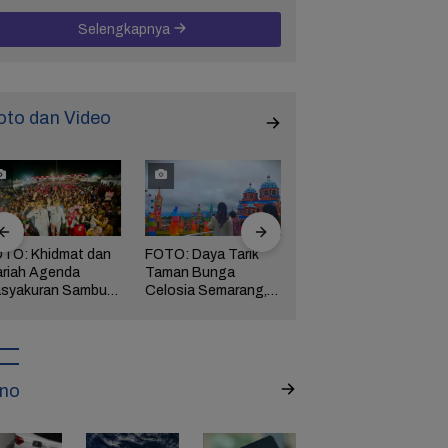
Selengkapnya
oto dan Video
TO: Khidmat dan
FOTO: Daya Tarik
FOTO: Wisata
riah Agenda
Taman Bunga
Kebun Teh Kaligua
syakuran Sambut
Celosia Semarang,
Brebes Dipenuhi
pati Brebes
Wisata Kekinian
Gelondongan Kayu
tha-Wurja
yang Digandrungi
Terbawa Banjir
Wisatawan
Bandang
no