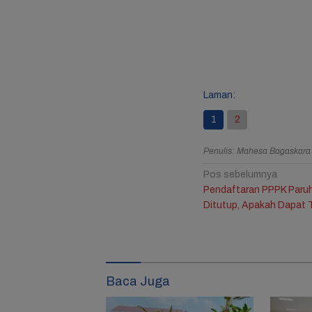
Laman:
1
2
Penulis: Mahesa Bagaskar
Navigasi
Pos sebelumnya
Pendaftaran PPPK Paru
pos
Ditutup, Apakah Dapat
Baca Juga