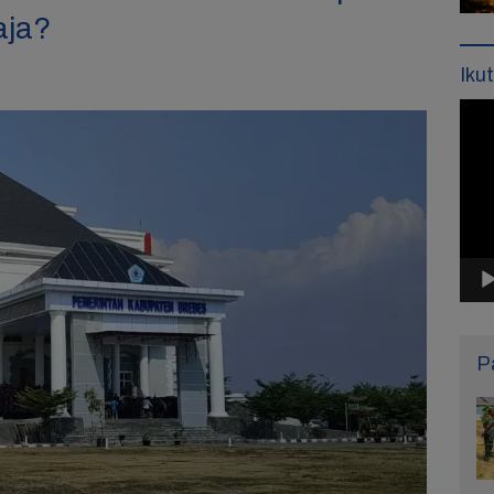
aja?
Iku
Pemu
Vide
P