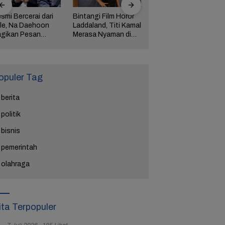
smi Bercerai dari
Bintangi Film Horor
Reza Tak Lagi di
le, Na Daehoon
Laddaland, Titi Kamal
Rutan Salemba, Kini
gikan Pesan
Merasa Nyaman di
Jadi Film: Bukti
ngharukan di
Genre Tersebut
Nyata Kesempatan
ang Tahun Anak
Kedua Ada
tiga
opuler Tag
berita
politik
bisnis
pemerintah
olahraga
ita Terpopuler