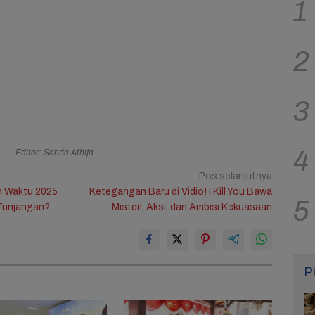
1
2
3
4
a
Editor: Sahda Athifa
Pos selanjutnya
h Waktu 2025
Ketegangan Baru di Vidio! I Kill You Bawa
5
 Tunjangan?
Misteri, Aksi, dan Ambisi Kekuasaan
P