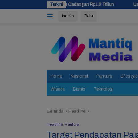
Langsung
pkan Dana Cadangan Rp1,2 Triliun
Terkini
Usulan Pemekaran Brebes
ke
Indeks
Peta
konten
tutup
Home
Nasional
Pantura
Lifestyle
Wisata
Bisnis
Teknologi
Beranda
Headline
Headline
,
Pantura
Target Pendapatan Paj