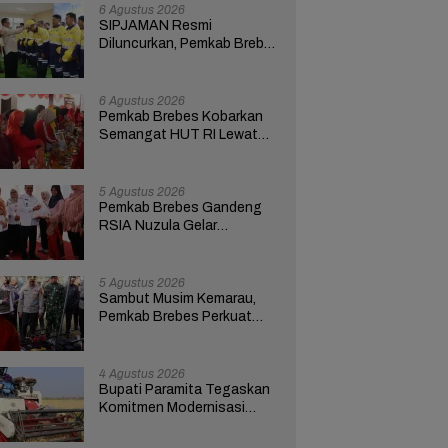
6 Agustus 2026
SIPJAMAN Resmi
Diluncurkan, Pemkab Brebes
Percepat Perbaikan Jalan
Berbasis Aduan Masyarakat
6 Agustus 2026
Pemkab Brebes Kobarkan
Semangat HUT RI Lewat
Kreativitas dan
Pemberdayaan Perempuan
5 Agustus 2026
Pemkab Brebes Gandeng
RSIA Nuzula Gelar
Pemeriksaan Gratis dan
Edukasi bagi 100 Ibu Hamil
5 Agustus 2026
Sambut Musim Kemarau,
Pemkab Brebes Perkuat
Kesiapsiagaan Hadapi
Kekeringan dan Karhutla
4 Agustus 2026
Bupati Paramita Tegaskan
Komitmen Modernisasi
Pertanian Lewat Program
ICARE