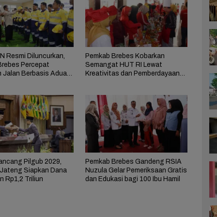
 Resmi Diluncurkan,
Pemkab Brebes Kobarkan
rebes Percepat
Semangat HUT RI Lewat
n Jalan Berbasis Aduan
Kreativitas dan Pemberdayaan
at
Perempuan
ncang Pilgub 2029,
Pemkab Brebes Gandeng RSIA
Jateng Siapkan Dana
Nuzula Gelar Pemeriksaan Gratis
 Rp1,2 Triliun
dan Edukasi bagi 100 Ibu Hamil