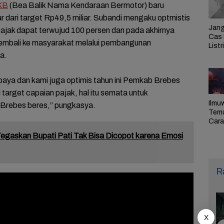
KB
(Bea Balik Nama Kendaraan Bermotor) baru
r dari target Rp49,5 miliar. Subandi mengaku optmistis
Jang
pajak dapat terwujud 100 persen dan pada akhirnya
Cas 
kembali ke masyarakat melalui pembangunan
Listr
ya.
Cek
Pem
PLN 
paya dan kami juga optimis tahun ini Pemkab Brebes
target capaian pajak, hal itu semata untuk
Ilmu
Brebes beres,” pungkasya.
Tem
Cara 
Ulan
gaskan Bupati Pati Tak Bisa Dicopot karena Emosi
Sel,
Pen
R
X