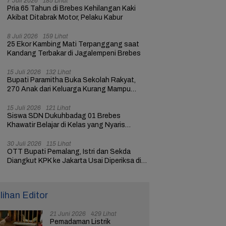
7 Juli 2026
185 Lihat
Pria 65 Tahun di Brebes Kehilangan Kaki
Akibat Ditabrak Motor, Pelaku Kabur
8 Juli 2026
159 Lihat
25 Ekor Kambing Mati Terpanggang saat
Kandang Terbakar di Jagalempeni Brebes
15 Juli 2026
132 Lihat
Bupati Paramitha Buka Sekolah Rakyat,
270 Anak dari Keluarga Kurang Mampu
dapat Pendidikan
15 Juli 2026
121 Lihat
Siswa SDN Dukuhbadag 01 Brebes
Khawatir Belajar di Kelas yang Nyaris
Ambruk
30 Juli 2026
115 Lihat
OTT Bupati Pemalang, Istri dan Sekda
Diangkut KPK ke Jakarta Usai Diperiksa di
Mapolres
ilihan Editor
21 Juni 2026
429 Lihat
Pemadaman Listrik