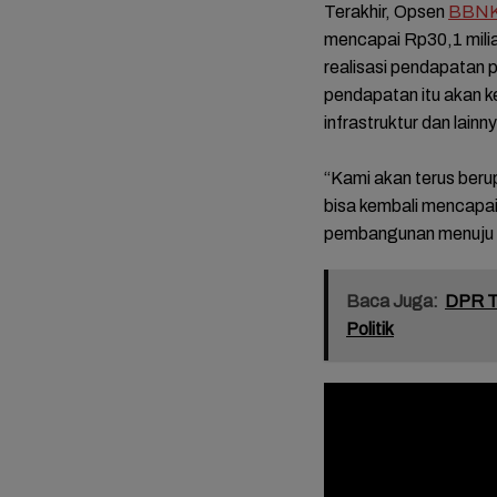
Terakhir, Opsen
BBN
mencapai Rp30,1 milia
realisasi pendapatan 
pendapatan itu akan 
infrastruktur dan lainn
“Kami akan terus beru
bisa kembali mencapai 
pembangunan menuju 
Baca Juga:
DPR Te
Politik