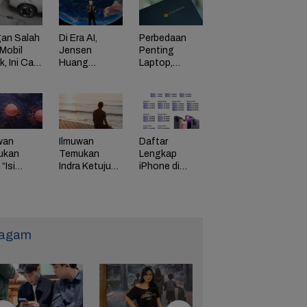
an Salah
Di Era AI,
Perbedaan
Mobil
Jensen
Penting
ik, Ini Cara
Huang
Laptop,
Dorong
Chromebook,
adaman
Perusahaan
dan Windows
di HP
Bayar
Karyawan
Tinggi
wan
Ilmuwan
Daftar
ukan
Temukan
Lengkap
“Isi
Indra Ketujuh
iPhone di
g” Energi
Manusia, Apa
Indonesia
 Tunda
Fungsinya?
Naik Harga,
uaan
iPhone 16
Naik Rp 1
Juta
agam