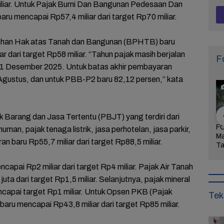
miliar. Untuk Pajak Bumi Dan Bangunan Pedesaan Dan
ru mencapai Rp57,4 miliar dari target Rp70 miliar.
ehan Hak atas Tanah dan Bangunan (BPHTB) baru
ar dari target Rp58 miliar. “Tahun pajak masih berjalan
F
 31 Desember 2025. Untuk batas akhir pembayaran
stus, dan untuk PBB-P2 baru 82,12 persen,” kata
 Barang dan Jasa Tertentu (PBJT) yang terdiri dari
Arogansi
FOTO: Wisata Pasir
FOTO: Ribuan Orang
FO
man, pajak tenaga listrik, jasa perhotelan, jasa parkir,
Pati Menyulut
Gibug, Panorama
Berwisata ke IKN di
Ma
an baru Rp55,7 miliar dari target Rp88,5 miliar.
Warga Tak
Alam dan Rekreasi
Hari Kedua Lebaran
Ta
dung,
Keluarga di Brebes
Bu
rkan
Mi
capai Rp2 miliar dari target Rp4 miliar. Pajak Air Tanah
aan!
ta dari target Rp1,5 miliar. Selanjutnya, pajak mineral
capai target Rp1 miliar. Untuk Opsen PKB (Pajak
Tek
aru mencapai Rp43,8 miliar dari target Rp85 miliar.