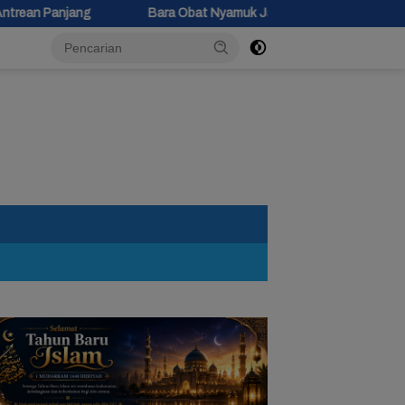
Bara Obat Nyamuk Jatuh di Kasur, Bocah 10 Tahun di Siwuluh Brebe