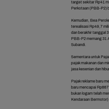
target sekitar Rp41 
Perkotaan (PBB-P2) ba
Kemudian, Bea Perol
terealisasi Rp49,7 mili
dan berakhir tanggal
PBB-P2 memang 31 Agu
Subandi.
Sementara untuk Pajak
mat dan
FOTO: Daya Tarik
FOTO: Wisata
FOTO: 
pajak makanan dan minu
da
Taman Bunga
Kebun Teh Kaligua
Bupati 
jasa kesenian dan hibur
 Sambut
Celosia Semarang,
Brebes Dipenuhi
Emosi 
es
Wisata Kekinian
Gelondongan Kayu
Terben
yang Digandrungi
Terbawa Banjir
Lengse
Pajak reklame baru men
Wisatawan
Bandang
Kekuas
baru mencapai Rp887 ju
bukan logam telah men
Kendaraan Bermotor) b