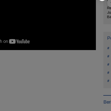
jaran Hidup
Manohara Odelia
Lima Weton Ini Jadi
Re
tiap Kasus di
Mundur dari Hiburan,
Magnet Rezeki
Ju
Teach You a
Ini Alasan Tak Main
dalam Primbon Jawa
Ba
Sinetron Lagi
Me
Ul
Ke
P
Ber