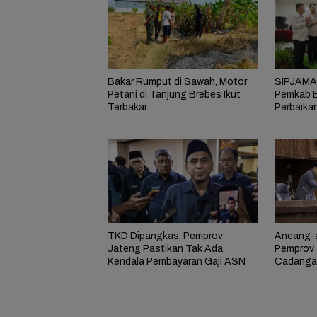
Bakar Rumput di Sawah, Motor
SIPJAMAN
Petani di Tanjung Brebes Ikut
Pemkab B
Terbakar
Perbaika
Masyarak
TKD Dipangkas, Pemprov
Ancang-a
Jateng Pastikan Tak Ada
Pemprov 
Kendala Pembayaran Gaji ASN
Cadangan