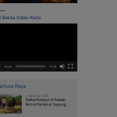
ti Berita Video Kami
tar
o
00:00
22:06
antura Raya
6 Agustus 2026
Bakar Rumput di Sawah,
Motor Petani di Tanjung
Brebes Ikut Terbakar