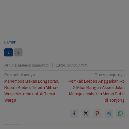
Laman:
1
2
Penulis: Mahesa Bagaskara
Editor: Sahda Athifa
Navigasi
Pos sebelumnya
Pos selanjutnya
Menembus Bekas Longsoran,
Pemkab Brebes Anggarkan Rp
pos
Bupati Brebes Terpilih Mitha-
2 Miliar Bangun Akses Jalan
Wurja Motoran untuk Temui
Menuju Jembatan Merah Putih
Warga
di Tonjong