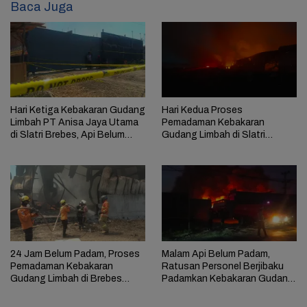
Baca Juga
Hari Ketiga Kebakaran Gudang
Hari Kedua Proses
Limbah PT Anisa Jaya Utama
Pemadaman Kebakaran
di Slatri Brebes, Api Belum
Gudang Limbah di Slatri
Padam
Brebes Temui Kendala
24 Jam Belum Padam, Proses
Malam Api Belum Padam,
Pemadaman Kebakaran
Ratusan Personel Berjibaku
Gudang Limbah di Brebes
Padamkan Kebakaran Gudang
Masih Berlangsung
Limbah di Brebes