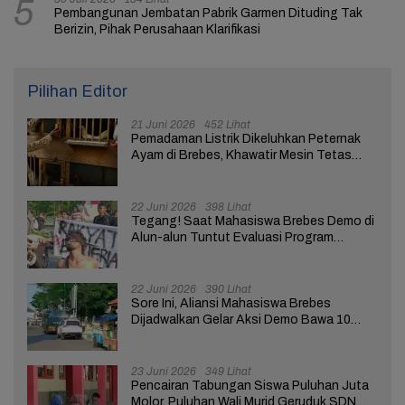
5
Pembangunan Jembatan Pabrik Garmen Dituding Tak
Berizin, Pihak Perusahaan Klarifikasi
Pilihan Editor
21 Juni 2026
452 Lihat
Pemadaman Listrik Dikeluhkan Peternak
Ayam di Brebes, Khawatir Mesin Tetas
Telur Terganggu
22 Juni 2026
398 Lihat
Tegang! Saat Mahasiswa Brebes Demo di
Alun-alun Tuntut Evaluasi Program
Pemerintah Pusat dan Daerah
22 Juni 2026
390 Lihat
Sore Ini, Aliansi Mahasiswa Brebes
Dijadwalkan Gelar Aksi Demo Bawa 10
Tuntutan ke Pendopo
23 Juni 2026
349 Lihat
Pencairan Tabungan Siswa Puluhan Juta
Molor, Puluhan Wali Murid Geruduk SDN