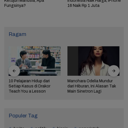
Ketujuh Manusia, Apa
Indonesia Naik Harga, iPhone
Fungsinya?
16 Naik Rp 1 Juta
Ragam
10 Pelajaran Hidup dari
Manohara Odelia Mundur
Setiap Kasus di Drakor
dari Hiburan, Ini Alasan Tak
Teach You a Lesson
Main Sinetron Lagi
Populer Tag