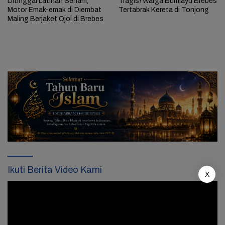
Ditinggal Latihan Senam,
Tragis! Warga Bumiayu Brebes
Motor Emak-emak di Diembat
Tertabrak Kereta di Tonjong
Maling Berjaket Ojol di Brebes
Ikuti Berita Video Kami
X
Pemutar
Video