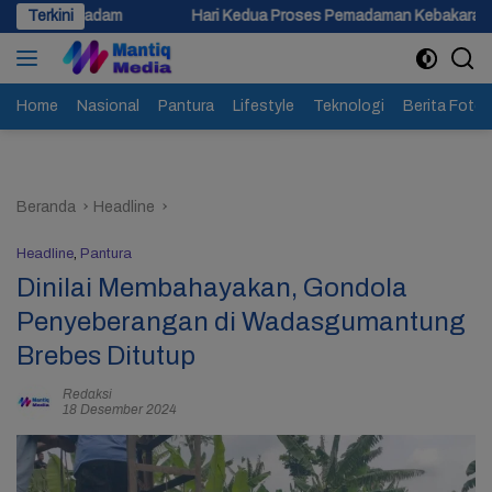
Langsung
Terkini
Hari Kedua Proses Pemadaman Kebakaran Gudang Limbah di Sl
ke
konten
Home
Nasional
Pantura
Lifestyle
Teknologi
Berita Foto
Beranda
Headline
Headline
,
Pantura
Dinilai Membahayakan, Gondola
Penyeberangan di Wadasgumantung
Brebes Ditutup
Redaksi
18 Desember 2024