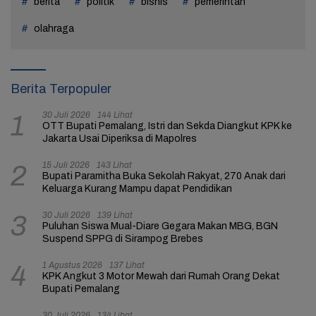
berita
politik
bisnis
pemerintah
olahraga
Berita Terpopuler
30 Juli 2026
144 Lihat
1
OTT Bupati Pemalang, Istri dan Sekda Diangkut KPK ke
Jakarta Usai Diperiksa di Mapolres
15 Juli 2026
143 Lihat
2
Bupati Paramitha Buka Sekolah Rakyat, 270 Anak dari
Keluarga Kurang Mampu dapat Pendidikan
30 Juli 2026
139 Lihat
3
Puluhan Siswa Mual-Diare Gegara Makan MBG, BGN
Suspend SPPG di Sirampog Brebes
1 Agustus 2026
137 Lihat
4
KPK Angkut 3 Motor Mewah dari Rumah Orang Dekat
Bupati Pemalang
30 Juli 2026
134 Lihat