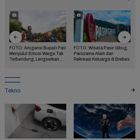
FOTO: Arogansi Bupati Pati
FOTO: Wisata Pasir Gibug,
Menyulut Emosi Warga Tak
Panorama Alam dan
a
Terbendung, Lengserkan
Rekreasi Keluarga di Brebes
Kekuasaan!
Tekno