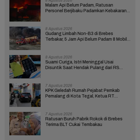
8 Agustus 2026
Malam Api Belum Padam, Ratusan
Personel Berjibaku Padamkan Kebakaran
Gudang Limbah di Brebes
8 Agustus 2026
Gudang Limbah Non-B3 di Brebes
Terbakar, 5 Jam Api Belum Padam 8 Mobil
Damkar Dikerahkan
8 Agustus 2026
Suami Curiga, Istri Meninggal Usai
Disuntik Saat Hendak Pulang dari RS
Bhakti Asih Brebes
7 Agustus 2026
KPK Geledah Rumah Pejabat Pemkab
Pemalang di Kota Tegal, Ketua RT
Ungkap Terkait Kasus Bupati Anom
7 Agustus 2026
Ratusan Buruh Pabrik Rokok di Brebes
Terima BLT Cukai Tembakau