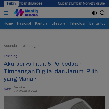
Langsung
i Brebes
Terkini
Gudang Limbah Non-B3 di Brebes Terbakar, 5 Jam 
ke
konten
Home
Nasional
Pantura
Lifestyle
Teknologi
Berita Foto
Beranda
Teknologi
Teknologi
Akurasi vs Fitur: 5 Perbedaan
Timbangan Digital dan Jarum, Pilih
yang Mana?
Redaksi
7 November 2025