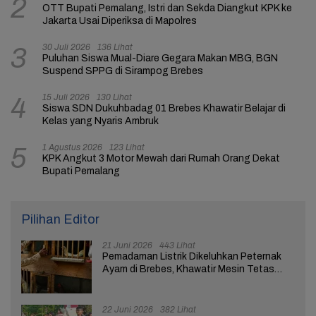
2
OTT Bupati Pemalang, Istri dan Sekda Diangkut KPK ke
Jakarta Usai Diperiksa di Mapolres
30 Juli 2026
136 Lihat
3
Puluhan Siswa Mual-Diare Gegara Makan MBG, BGN
Suspend SPPG di Sirampog Brebes
15 Juli 2026
130 Lihat
4
Siswa SDN Dukuhbadag 01 Brebes Khawatir Belajar di
Kelas yang Nyaris Ambruk
1 Agustus 2026
123 Lihat
5
KPK Angkut 3 Motor Mewah dari Rumah Orang Dekat
Bupati Pemalang
Pilihan Editor
21 Juni 2026
443 Lihat
Pemadaman Listrik Dikeluhkan Peternak
Ayam di Brebes, Khawatir Mesin Tetas
Telur Terganggu
22 Juni 2026
382 Lihat