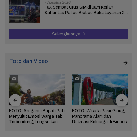
7 Agustus 2026
Tak Sempat Urus SIM di Jam Kerja?
Satlantas Polres Brebes Buka Layanan 24
Jam Selama 17 Hari
Selengkapnya
Foto dan Video
FOTO: Arogansi Bupati Pati
FOTO: Wisata Pasir Gibug,
Menyulut Emosi Warga Tak
Panorama Alam dan
a
Terbendung, Lengserkan
Rekreasi Keluarga di Brebes
Kekuasaan!