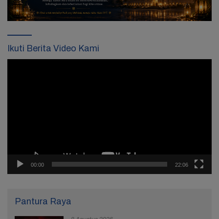
Ikuti Berita Video Kami
Pemutar
Video
00:00
22:06
Pantura Raya