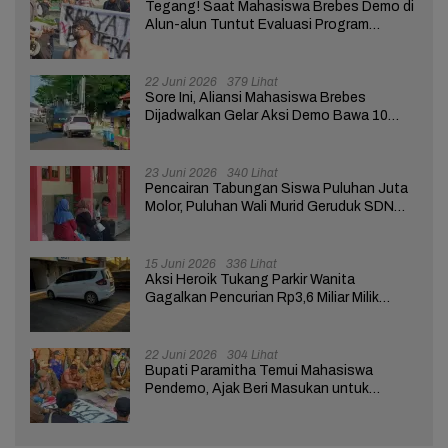
Tegang! Saat Mahasiswa Brebes Demo di
Alun-alun Tuntut Evaluasi Program
Pemerintah Pusat dan Daerah
22 Juni 2026
379 Lihat
Sore Ini, Aliansi Mahasiswa Brebes
Dijadwalkan Gelar Aksi Demo Bawa 10
Tuntutan ke Pendopo
23 Juni 2026
340 Lihat
Pencairan Tabungan Siswa Puluhan Juta
Molor, Puluhan Wali Murid Geruduk SDN
Brebes 02
15 Juni 2026
336 Lihat
Aksi Heroik Tukang Parkir Wanita
Gagalkan Pencurian Rp3,6 Miliar Milik
Nasabah Bank di Brebes
22 Juni 2026
304 Lihat
Bupati Paramitha Temui Mahasiswa
Pendemo, Ajak Beri Masukan untuk
Kemajuan Brebes