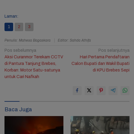
Laman:
1
2
3
Penulis: Mahesa Bagaskara
Editor: Sahda Athifa
Navigasi
Pos sebelumnya
Pos selanjutnya
Aksi Curanmor Terekam CCTV
Hari Pertama Pendaftaran
pos
di Pantura Tanjung Brebes,
Calon Bupati dan Wakil Bupati
Korban: Motor Satu-satunya
di KPU Brebes Sepi
untuk Cari Nafkah
Baca Juga