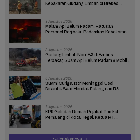
Kebakaran Gudang Limbah di Brebes
Masih Berlangsung
8 Agustus 2026
Malam Api Belum Padam, Ratusan
Personel Berjibaku Padamkan Kebakaran
Gudang Limbah di Brebes
8 Agustus 2026
Gudang Limbah Non-B3 di Brebes
Terbakar, 5 Jam Api Belum Padam 8 Mobil
Damkar Dikerahkan
8 Agustus 2026
Suami Curiga, Istri Meninggal Usai
Disuntik Saat Hendak Pulang dari RS
Bhakti Asih Brebes
7 Agustus 2026
KPK Geledah Rumah Pejabat Pemkab
Pemalang di Kota Tegal, Ketua RT
Ungkap Terkait Kasus Bupati Anom
Selengkapnya