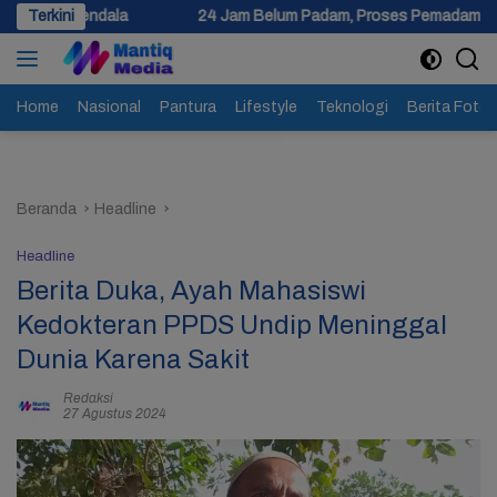
Langsung
a
Terkini
24 Jam Belum Padam, Proses Pemadaman Kebakaran Gudang
ke
konten
Home
Nasional
Pantura
Lifestyle
Teknologi
Berita Foto
Beranda
Headline
Headline
Berita Duka, Ayah Mahasiswi
Kedokteran PPDS Undip Meninggal
Dunia Karena Sakit
Redaksi
27 Agustus 2024