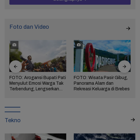
Foto dan Video
FOTO: Arogansi Bupati Pati
FOTO: Wisata Pasir Gibug,
Menyulut Emosi Warga Tak
Panorama Alam dan
a
Terbendung, Lengserkan
Rekreasi Keluarga di Brebes
Kekuasaan!
Tekno