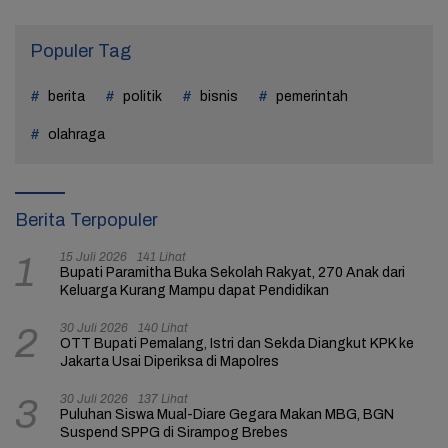
Populer Tag
berita
politik
bisnis
pemerintah
olahraga
Berita Terpopuler
15 Juli 2026
141 Lihat
1
Bupati Paramitha Buka Sekolah Rakyat, 270 Anak dari
Keluarga Kurang Mampu dapat Pendidikan
30 Juli 2026
140 Lihat
2
OTT Bupati Pemalang, Istri dan Sekda Diangkut KPK ke
Jakarta Usai Diperiksa di Mapolres
30 Juli 2026
137 Lihat
3
Puluhan Siswa Mual-Diare Gegara Makan MBG, BGN
Suspend SPPG di Sirampog Brebes