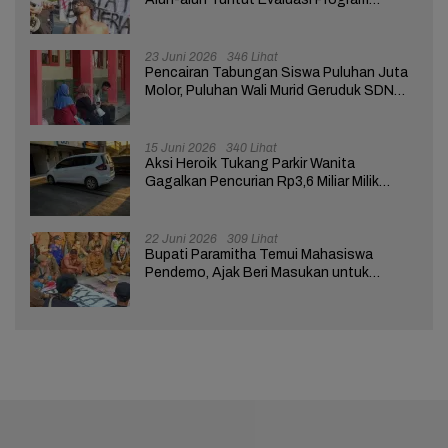
Pemerintah Pusat dan Daerah
23 Juni 2026
346 Lihat
Pencairan Tabungan Siswa Puluhan Juta
Molor, Puluhan Wali Murid Geruduk SDN
Brebes 02
15 Juni 2026
340 Lihat
Aksi Heroik Tukang Parkir Wanita
Gagalkan Pencurian Rp3,6 Miliar Milik
Nasabah Bank di Brebes
22 Juni 2026
309 Lihat
Bupati Paramitha Temui Mahasiswa
Pendemo, Ajak Beri Masukan untuk
Kemajuan Brebes