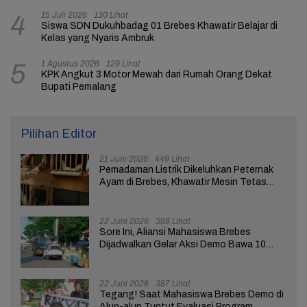
15 Juli 2026
130 Lihat
4
Siswa SDN Dukuhbadag 01 Brebes Khawatir Belajar di
Kelas yang Nyaris Ambruk
1 Agustus 2026
129 Lihat
5
KPK Angkut 3 Motor Mewah dari Rumah Orang Dekat
Bupati Pemalang
Pilihan Editor
21 Juni 2026
449 Lihat
Pemadaman Listrik Dikeluhkan Peternak
Ayam di Brebes, Khawatir Mesin Tetas
Telur Terganggu
22 Juni 2026
388 Lihat
Sore Ini, Aliansi Mahasiswa Brebes
Dijadwalkan Gelar Aksi Demo Bawa 10
Tuntutan ke Pendopo
22 Juni 2026
387 Lihat
Tegang! Saat Mahasiswa Brebes Demo di
Alun-alun Tuntut Evaluasi Program