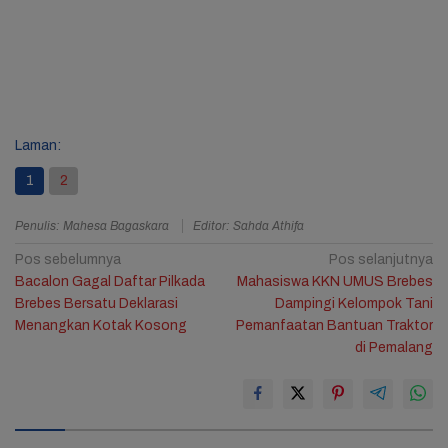
Laman:
1
2
Penulis: Mahesa Bagaskara
Editor: Sahda Athifa
Navigasi
Pos sebelumnya
Pos selanjutnya
Bacalon Gagal Daftar Pilkada
Mahasiswa KKN UMUS Brebes
pos
Brebes Bersatu Deklarasi
Dampingi Kelompok Tani
Menangkan Kotak Kosong
Pemanfaatan Bantuan Traktor
di Pemalang