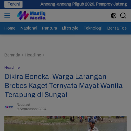
Langsung
Ancang-ancang Pilgub 2029, Pemprov Jateng Siapkan Dana Cadang
Terkini
ke
konten
Home
Nasional
Pantura
Lifestyle
Teknologi
Berita Foto
Beranda
Headline
Headline
Dikira Boneka, Warga Larangan
Brebes Kaget Ternyata Mayat Wanita
Terapung di Sungai
Redaksi
8 September 2024