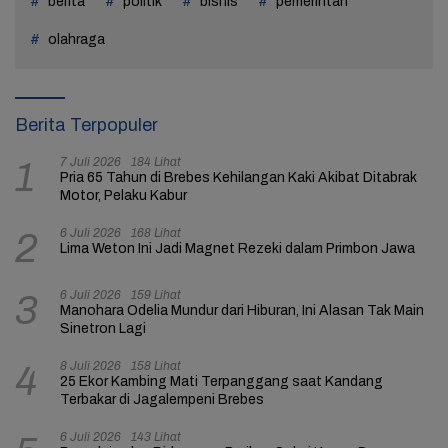
berita
politik
bisnis
pemerintah
olahraga
Berita Terpopuler
7 Juli 2026
184 Lihat
1
Pria 65 Tahun di Brebes Kehilangan Kaki Akibat Ditabrak
Motor, Pelaku Kabur
6 Juli 2026
168 Lihat
2
Lima Weton Ini Jadi Magnet Rezeki dalam Primbon Jawa
6 Juli 2026
159 Lihat
3
Manohara Odelia Mundur dari Hiburan, Ini Alasan Tak Main
Sinetron Lagi
8 Juli 2026
158 Lihat
4
25 Ekor Kambing Mati Terpanggang saat Kandang
Terbakar di Jagalempeni Brebes
6 Juli 2026
143 Lihat