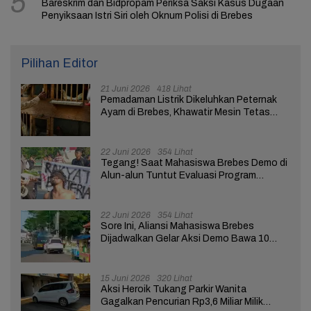
5
Bareskrim dan Bidpropam Periksa Saksi Kasus Dugaan
Penyiksaan Istri Siri oleh Oknum Polisi di Brebes
Pilihan Editor
21 Juni 2026
418 Lihat
Pemadaman Listrik Dikeluhkan Peternak
Ayam di Brebes, Khawatir Mesin Tetas
Telur Terganggu
22 Juni 2026
354 Lihat
Tegang! Saat Mahasiswa Brebes Demo di
Alun-alun Tuntut Evaluasi Program
Pemerintah Pusat dan Daerah
22 Juni 2026
354 Lihat
Sore Ini, Aliansi Mahasiswa Brebes
Dijadwalkan Gelar Aksi Demo Bawa 10
Tuntutan ke Pendopo
15 Juni 2026
320 Lihat
Aksi Heroik Tukang Parkir Wanita
Gagalkan Pencurian Rp3,6 Miliar Milik