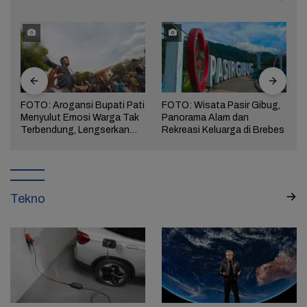
FOTO: Arogansi Bupati Pati
FOTO: Wisata Pasir Gibug,
Menyulut Emosi Warga Tak
Panorama Alam dan
a
Terbendung, Lengserkan
Rekreasi Keluarga di Brebes
Kekuasaan!
Tekno