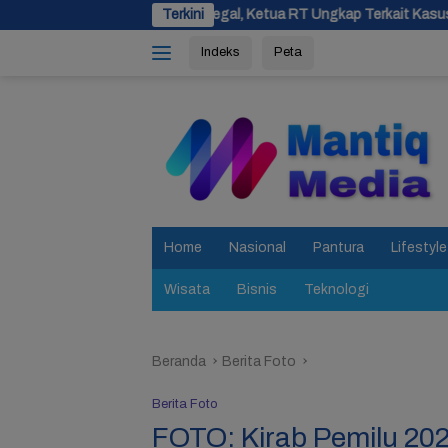
Langsung
 Tegal, Ketua RT Ungkap Terkait Kasus Bupati Anom
Terkini
SIPJAM
ke
Indeks
Peta
konten
tutup
Home
Nasional
Pantura
Lifestyle
Wisata
Bisnis
Teknologi
Beranda
Berita Foto
Berita Foto
FOTO: Kirab Pemilu 202