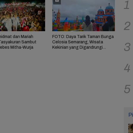
1
2
idmat dan Mariah
FOTO: Daya Tarik Taman Bunga
Tasyakuran Sambut
Celosia Semarang, Wisata
3
rebes Mitha-Wurja
Kekinian yang Digandrungi
Wisatawan
4
5
P