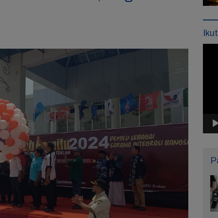
Iku
Pemu
Vide
P