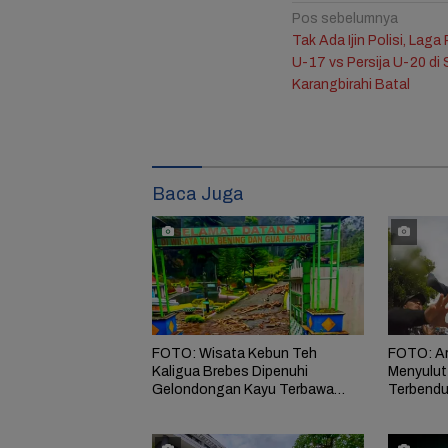
Navigasi
Pos sebelumnya
Resmi Bercerai dari
Bintang
Tak Ada Ijin Polisi, Lag
pos
Jule, Na Daehoon
Laddala
U-17 vs Persija U-20 di
Bagikan Pesan
Merasa
Karangbirahi Batal
Mengharukan di
Genre 
Ulang Tahun Anak
Ketiga
Baca Juga
FOTO: Wisata Kebun Teh
FOTO: Ar
Kaligua Brebes Dipenuhi
Menyulut
Gelondongan Kayu Terbawa
Terbendu
Banjir Bandang
Kekuasa