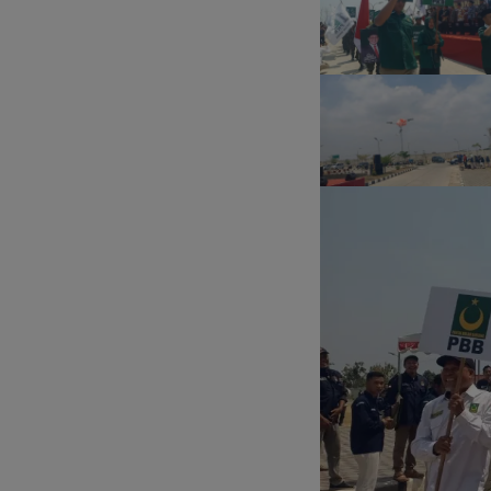
FOTO: Khidmat dan
FOTO: 
Mariah Agenda
Taman
Tasyakuran Sambut
Celosi
Bupati Brebes
Wisata 
Mitha-Wurja
yang D
Wisata