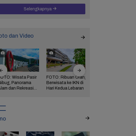
Selengkapnya
oto dan Video
TO: Wisata Pasir
FOTO: Ribuan Orang
FOTO: Khidmat dan
bug, Panorama
Berwisata ke IKN di
Mariah Agenda
am dan Rekreasi
Hari Kedua Lebaran
Tasyakuran Sambut
luarga di Brebes
Bupati Brebes
Mitha-Wurja
no