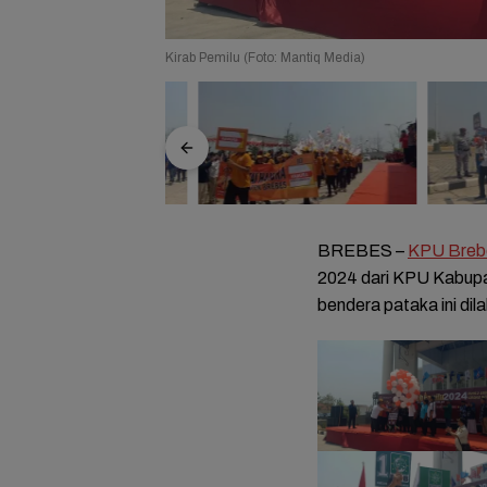
Kirab Pemilu (Foto: Mantiq Media)
BREBES –
KPU Breb
2024 dari KPU Kabupa
bendera pataka ini dil