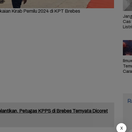
aian Kirab Pemilu 2024 di KPT Brebes
Jang
Cas 
Listr
Cek
Pem
PLN 
Ilmu
Tem
Cara 
Ulan
Sel,
Pen
R
elantikan, Petugas KPPS di Brebes Ternyata Dicoret
X