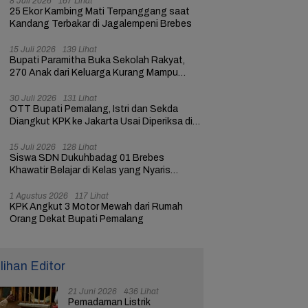
8 Juli 2026
167 Lihat
25 Ekor Kambing Mati Terpanggang saat
Kandang Terbakar di Jagalempeni Brebes
15 Juli 2026
139 Lihat
Bupati Paramitha Buka Sekolah Rakyat,
270 Anak dari Keluarga Kurang Mampu
dapat Pendidikan
30 Juli 2026
131 Lihat
OTT Bupati Pemalang, Istri dan Sekda
Diangkut KPK ke Jakarta Usai Diperiksa di
Mapolres
15 Juli 2026
128 Lihat
Siswa SDN Dukuhbadag 01 Brebes
Khawatir Belajar di Kelas yang Nyaris
Ambruk
1 Agustus 2026
117 Lihat
KPK Angkut 3 Motor Mewah dari Rumah
Orang Dekat Bupati Pemalang
ilihan Editor
21 Juni 2026
436 Lihat
Pemadaman Listrik