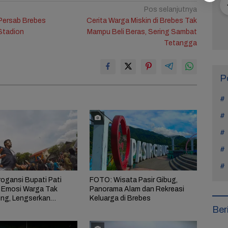
Pos selanjutnya
i Film Horor
Reza Tak Lagi di
10 Pelajaran Hidup
Ma
a Persab Brebes
Cerita Warga Miskin di Brebes Tak
nd, Titi Kamal
Rutan Salemba, Kini
dari Setiap Kasus di
Mu
 Stadion
Mampu Beli Beras, Sering Sambat
 Nyaman di
Jadi Film: Bukti
Drakor Teach You a
In
Tetangga
Tersebut
Nyata Kesempatan
Lesson
Si
Kedua Ada
P
ogansi Bupati Pati
FOTO: Wisata Pasir Gibug,
 Emosi Warga Tak
Panorama Alam dan Rekreasi
ng, Lengserkan
Keluarga di Brebes
an!
Ber