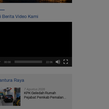
ti Berita Video Kami
tar
o
00:00
22:06
antura Raya
7 Agustus 2026
KPK Geledah Rumah
Pejabat Pemkab Pemalang
di Kota Tegal, Ketua RT
Ungkap Terkait Kasus