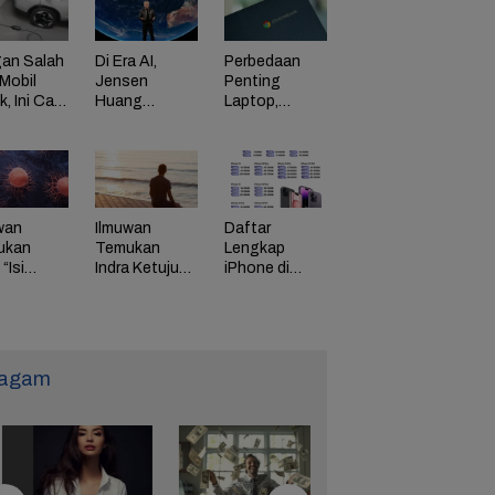
an Salah
Di Era AI,
Perbedaan
Mobil
Jensen
Penting
ik, Ini Cara
Huang
Laptop,
Dorong
Chromebook,
adaman
Perusahaan
dan Windows
di HP
Bayar
Karyawan
Tinggi
wan
Ilmuwan
Daftar
ukan
Temukan
Lengkap
“Isi
Indra Ketujuh
iPhone di
g” Energi
Manusia, Apa
Indonesia
 Tunda
Fungsinya?
Naik Harga,
uaan
iPhone 16
Naik Rp 1
Juta
agam