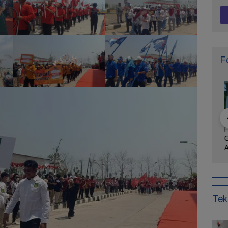
F
Daya Tarik
FOTO: Wisata
FOTO: Arogansi
FO
 Bunga
Kebun Teh Kaligua
Bupati Pati Menyulut
Gi
a Semarang,
Brebes Dipenuhi
Emosi Warga Tak
Al
Kekinian
Gelondongan Kayu
Terbendung,
Ke
igandrungi
Terbawa Banjir
Lengserkan
wan
Bandang
Kekuasaan!
Tek