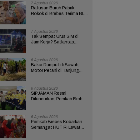
Bupati Anom
7 Agustus 2026
Ratusan Buruh Pabrik
Rokok di Brebes Terima BLT
Cukai Tembakau
7 Agustus 2026
Tak Sempat Urus SIM di
Jam Kerja? Satlantas
Polres Brebes Buka
Layanan 24 Jam Selama 17
Hari
6 Agustus 2026
Bakar Rumput di Sawah,
Motor Petani di Tanjung
Brebes Ikut Terbakar
6 Agustus 2026
SIPJAMAN Resmi
Diluncurkan, Pemkab Brebes
Percepat Perbaikan Jalan
Berbasis Aduan Masyarakat
6 Agustus 2026
Pemkab Brebes Kobarkan
Semangat HUT RI Lewat
Kreativitas dan
Pemberdayaan Perempuan