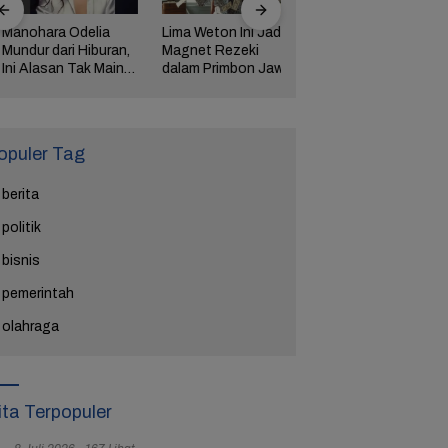
nohara Odelia
Lima Weton Ini Jadi
Resmi Bercerai dari
ndur dari Hiburan,
Magnet Rezeki
Jule, Na Daehoon
i Alasan Tak Main
dalam Primbon Jawa
Bagikan Pesan
netron Lagi
Mengharukan di
Ulang Tahun Anak
Ketiga
opuler Tag
berita
politik
bisnis
pemerintah
olahraga
ita Terpopuler