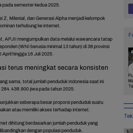
wa pada semester kedua 2025.
asi Z, Milenial, dan Generasi Alpha menjadi kelompok
ominan terhubung ke internet.
F
ut, APJII mengumpulkan data melalui wawancara tatap
ponden (WNI berusia minimal 13 tahun) di 38 provinsi
April hingga 16 Juli 2025.
si terus meningkat secara konsisten
Arogansi
FOTO: Wisata Pasir
FOTO: Ribuan Orang
FO
Pati Menyulut
Gibug, Panorama
Berwisata ke IKN di
Ma
ang sama, total jumlah penduduk Indonesia saat ini
Warga Tak
Alam dan Rekreasi
Hari Kedua Lebaran
Ta
i 284.438.900 jiwa pada tahun 2025.
dung,
Keluarga di Brebes
Bu
rkan
Mi
nunjukkan seberapa besar proporsi penduduk suatu
aan!
kan atau memiliki akses terhadap internet.
Tek
ernet dihitung berdasarkan jumlah penduduk yang
 dibandingkan dengan populasi penduduk.