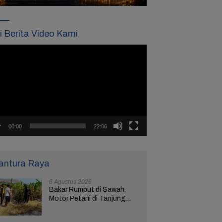
ti Berita Video Kami
tar
o
00:00
22:06
antura Raya
6 Agustus 2026
Bakar Rumput di Sawah,
Motor Petani di Tanjung
Brebes Ikut Terbakar