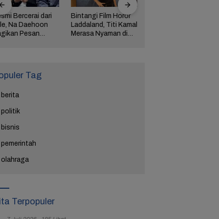
smi Bercerai dari
Bintangi Film Horor
Reza Tak Lagi di
le, Na Daehoon
Laddaland, Titi Kamal
Rutan Salemba, Kini
gikan Pesan
Merasa Nyaman di
Jadi Film: Bukti
ngharukan di
Genre Tersebut
Nyata Kesempatan
ang Tahun Anak
Kedua Ada
tiga
opuler Tag
berita
politik
bisnis
pemerintah
olahraga
ita Terpopuler