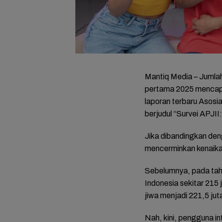
Mantiq Media
– Jumla
pertama 2025 mencapa
laporan terbaru Asosi
berjudul “Survei APJII:
Jika dibandingkan den
mencerminkan kenaikan
Sebelumnya, pada tah
Indonesia sekitar 215 
jiwa menjadi 221,5 jut
Nah, kini, pengguna int