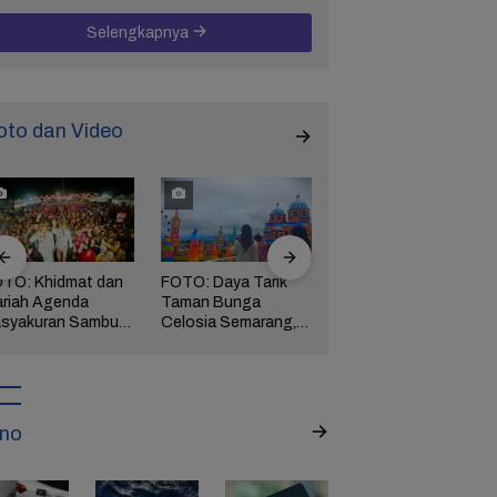
Selengkapnya
oto dan Video
TO: Khidmat dan
FOTO: Daya Tarik
FOTO: Wisata
riah Agenda
Taman Bunga
Kebun Teh Kaligua
syakuran Sambut
Celosia Semarang,
Brebes Dipenuhi
pati Brebes
Wisata Kekinian
Gelondongan Kayu
tha-Wurja
yang Digandrungi
Terbawa Banjir
Wisatawan
Bandang
no