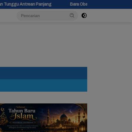
anjang
Bara Obat Nyamuk Jatuh di Kasur, Bocah 10 Tahun di 