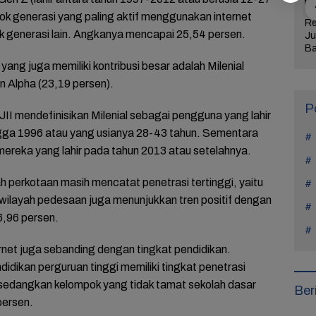
ok generasi yang paling aktif menggunakan internet
jaran Hidup
Manohara Odelia
Lima Weton Ini Jadi
Re
 generasi lain. Angkanya mencapai 25,54 persen.
tiap Kasus di
Mundur dari Hiburan,
Magnet Rezeki
Ju
Teach You a
Ini Alasan Tak Main
dalam Primbon Jawa
Ba
Sinetron Lagi
Me
 yang juga memiliki kontribusi besar adalah Milenial
Ul
n Alpha (23,19 persen).
Ke
P
II mendefinisikan Milenial sebagai pengguna yang lahir
ngga 1996 atau yang usianya 28-43 tahun. Sementara
 mereka yang lahir pada tahun 2013 atau setelahnya.
yah perkotaan masih mencatat penetrasi tertinggi, yaitu
ilayah pedesaan juga menunjukkan tren positif dengan
6,96 persen.
ernet juga sebanding dengan tingkat pendidikan.
dikan perguruan tinggi memiliki tingkat penetrasi
sedangkan kelompok yang tidak tamat sekolah dasar
Ber
persen.