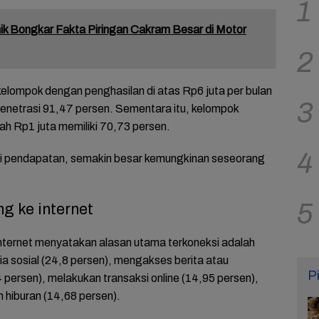
1
k Bongkar Fakta Piringan Cakram Besar di Motor
2
kelompok dengan penghasilan di atas Rp6 juta per bulan
3
enetrasi 91,47 persen. Sementara itu, kelompok
ah Rp1 juta memiliki 70,73 persen.
4
ggi pendapatan, semakin besar kemungkinan seseorang
5
g ke internet
nternet menyatakan alasan utama terkoneksi adalah
 sosial (24,8 persen), mengakses berita atau
P
04 persen), melakukan transaksi online (14,95 persen),
hiburan (14,68 persen).