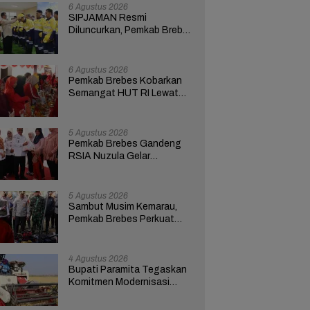
6 Agustus 2026
SIPJAMAN Resmi
Diluncurkan, Pemkab Brebes
Percepat Perbaikan Jalan
Berbasis Aduan Masyarakat
6 Agustus 2026
Pemkab Brebes Kobarkan
Semangat HUT RI Lewat
Kreativitas dan
Pemberdayaan Perempuan
5 Agustus 2026
Pemkab Brebes Gandeng
RSIA Nuzula Gelar
Pemeriksaan Gratis dan
Edukasi bagi 100 Ibu Hamil
5 Agustus 2026
Sambut Musim Kemarau,
Pemkab Brebes Perkuat
Kesiapsiagaan Hadapi
Kekeringan dan Karhutla
4 Agustus 2026
Bupati Paramita Tegaskan
Komitmen Modernisasi
Pertanian Lewat Program
ICARE