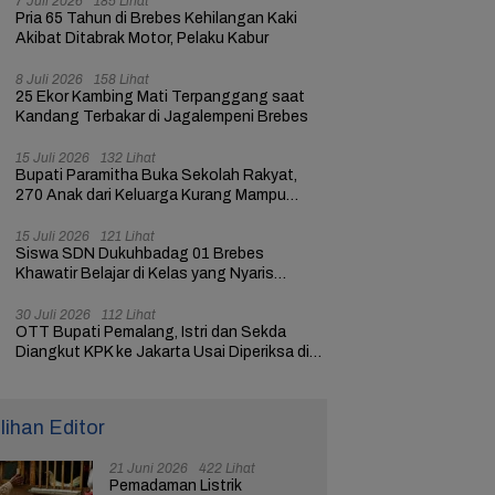
7 Juli 2026
185 Lihat
Pria 65 Tahun di Brebes Kehilangan Kaki
Akibat Ditabrak Motor, Pelaku Kabur
8 Juli 2026
158 Lihat
25 Ekor Kambing Mati Terpanggang saat
Kandang Terbakar di Jagalempeni Brebes
15 Juli 2026
132 Lihat
Bupati Paramitha Buka Sekolah Rakyat,
270 Anak dari Keluarga Kurang Mampu
dapat Pendidikan
15 Juli 2026
121 Lihat
Siswa SDN Dukuhbadag 01 Brebes
Khawatir Belajar di Kelas yang Nyaris
Ambruk
30 Juli 2026
112 Lihat
OTT Bupati Pemalang, Istri dan Sekda
Diangkut KPK ke Jakarta Usai Diperiksa di
Mapolres
ilihan Editor
21 Juni 2026
422 Lihat
Pemadaman Listrik