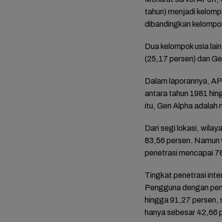
tahun) menjadi kelomp
ai dari
Bintangi Film Horor
Reza Tak Lagi di
10 Pela
dibandingkan kelompok
ehoon
Laddaland, Titi Kamal
Rutan Salemba, Kini
dari Se
san
Merasa Nyaman di
Jadi Film: Bukti
Drakor 
 di
Genre Tersebut
Nyata Kesempatan
Lesson
Dua kelompok usia lain
 Anak
Kedua Ada
(25,17 persen) dan Ge
Dalam laporannya, APJ
antara tahun 1981 hi
itu, Gen Alpha adalah
Dari segi lokasi, wila
83,56 persen. Namun w
penetrasi mencapai 7
Tingkat penetrasi int
Pengguna dengan pendi
hingga 91,27 persen, 
hanya sebesar 42,66 