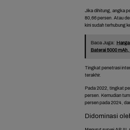
Jika dihitung, angka p
80,66 persen. Atau den
kini sudah terhubung ke
Baca Juga:
Harga 
Baterai 5000 mAh, 
Tingkat penetrasi int
terakhir.
Pada 2022, tingkat pe
persen. Kemudian tumb
persen pada 2024, dan
Didominasi ol
Menurut survei APJII,