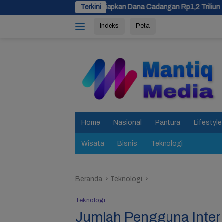
Langsung
v Jateng Siapkan Dana Cadangan Rp1,2 Triliun
Terkini
Usulan Peme
ke
Indeks
Peta
konten
tutup
Home
Nasional
Pantura
Lifestyle
Wisata
Bisnis
Teknologi
Beranda
Teknologi
Teknologi
Jumlah Pengguna Intern