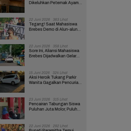
Dikeluhkan Peternak Ayam
di Brebes, Khawatir Mesin
Tetas Telur Terganggu
22 Juni 2026
363 Lihat
Tegang! Saat Mahasiswa
Brebes Demo di Alun-alun
Tuntut Evaluasi Program
Pemerintah Pusat dan
Daerah
22 Juni 2026
358 Lihat
Sore Ini, Aliansi Mahasiswa
Brebes Dijadwalkan Gelar
Aksi Demo Bawa 10
Tuntutan ke Pendopo
15 Juni 2026
324 Lihat
Aksi Heroik Tukang Parkir
Wanita Gagalkan Pencurian
Rp3,6 Miliar Milik Nasabah
Bank di Brebes
23 Juni 2026
315 Lihat
Pencairan Tabungan Siswa
Puluhan Juta Molor, Puluhan
Wali Murid Geruduk SDN
Brebes 02
22 Juni 2026
292 Lihat
Bupati Paramitha Temui