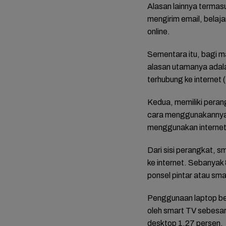
Alasan lainnya termas
mengirim email, belaja
online.
Sementara itu, bagi m
alasan utamanya adala
terhubung ke internet 
Kedua, memiliki perang
cara menggunakannya (
menggunakan internet 
Dari sisi perangkat, 
ke internet. Sebanya
ponsel pintar atau sm
Penggunaan laptop ber
oleh smart TV sebesar
desktop 1,27 persen.