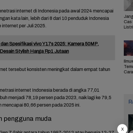
enetrasi internet di Indonesia pada awal 2024 mencapai
Jang
gan kata lain, lebih dari 8 dari 10 penduduk Indonesia
Cas 
 internet per Juli 2025.
Listr
Cek
Pem
PLN 
dan Spesifikasi vivo Y17s 2025: Kamera 50MP,
Desain Stylish Harga Rp1 Jutaan
Ilmu
Tem
ernet tersebut konsisten meningkat dalam empat tahun
Cara 
Ulan
Sel,
Pen
netrasi internet Indonesia berada di angka 77,01
uh menjadi 78,19 persen pada 2023, naik lagi ke 79,5
R
 mencapai 80,66 persen pada 2025 ini.
eh pengguna muda
X
 Gen Z (lahir antara tahun 1997-2012 atau berusia 12-27