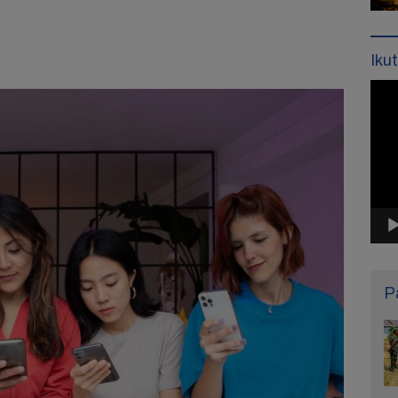
Iku
Pemu
Vide
P