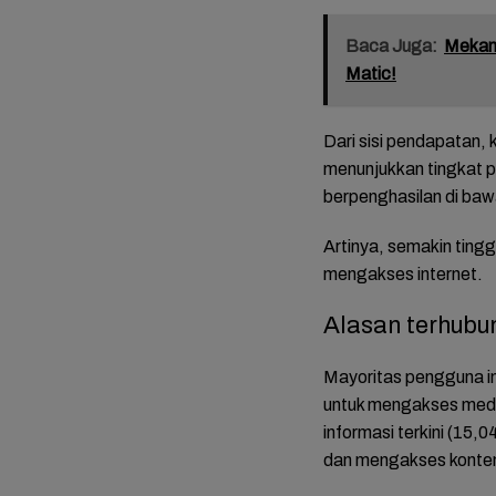
Baca Juga:
Mekani
Matic!
Dari sisi pendapatan, 
menunjukkan tingkat p
berpenghasilan di baw
Artinya, semakin tin
mengakses internet.
Alasan terhubun
Mayoritas pengguna i
untuk mengakses media
informasi terkini (15,
dan mengakses konten 