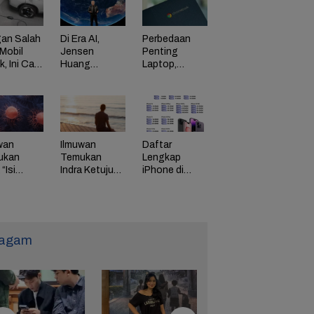
an Salah
Di Era AI,
Perbedaan
Mobil
Jensen
Penting
ik, Ini Cara
Huang
Laptop,
Dorong
Chromebook,
adaman
Perusahaan
dan Windows
di HP
Bayar
Karyawan
Tinggi
Daftar
wan
Ilmuwan
Lengkap
ukan
Temukan
iPhone di
“Isi
Indra Ketujuh
Indonesia
g” Energi
Manusia, Apa
Naik Harga,
 Tunda
Fungsinya?
iPhone 16
uaan
Naik Rp 1
Juta
agam