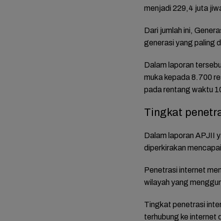
menjadi 229,4 juta ji
Dari jumlah ini, Gener
generasi yang paling d
Dalam laporan terseb
muka kepada 8.700 res
pada rentang waktu 10 
Tingkat penetra
mat dan
FOTO: Daya Tarik
FOTO: Wisata
FOTO: 
da
Taman Bunga
Kebun Teh Kaligua
Bupati 
Dalam laporan APJII y
 Sambut
Celosia Semarang,
Brebes Dipenuhi
Emosi 
diperkirakan mencapa
es
Wisata Kekinian
Gelondongan Kayu
Terben
yang Digandrungi
Terbawa Banjir
Lengse
Penetrasi internet me
Wisatawan
Bandang
Kekuas
wilayah yang mengguna
Tingkat penetrasi int
terhubung ke internet