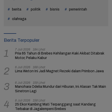
berita
politik
bisnis
pemerintah
olahraga
Berita Terpopuler
7 Juli 2026
184 Lihat
1
Pria 65 Tahun di Brebes Kehilangan Kaki Akibat Ditabrak
Motor, Pelaku Kabur
6 Juli 2026
168 Lihat
2
Lima Weton Ini Jadi Magnet Rezeki dalam Primbon Jawa
6 Juli 2026
159 Lihat
3
Manohara Odelia Mundur dari Hiburan, Ini Alasan Tak Main
Sinetron Lagi
8 Juli 2026
158 Lihat
4
25 Ekor Kambing Mati Terpanggang saat Kandang
Terbakar di Jagalempeni Brebes