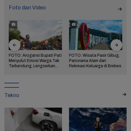
Foto dan Video
FOTO: Arogansi Bupati Pati
FOTO: Wisata Pasir Gibug,
Menyulut Emosi Warga Tak
Panorama Alam dan
a
Terbendung, Lengserkan
Rekreasi Keluarga di Brebes
Kekuasaan!
Tekno