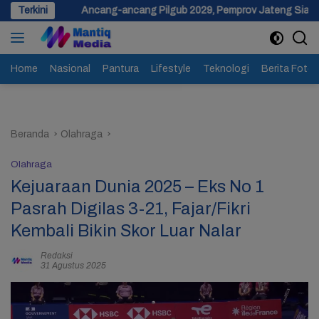
Langsung
cang-ancang Pilgub 2029, Pemprov Jateng Siapkan Dana Cadangan Rp
Terkini
ke
konten
Home
Nasional
Pantura
Lifestyle
Teknologi
Berita Foto
Beranda
Olahraga
Olahraga
Kejuaraan Dunia 2025 – Eks No 1
Pasrah Digilas 3-21, Fajar/Fikri
Kembali Bikin Skor Luar Nalar
Redaksi
31 Agustus 2025