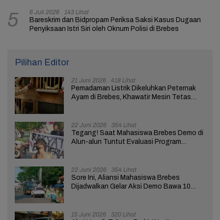
6 Juli 2026
143 Lihat
5
Bareskrim dan Bidpropam Periksa Saksi Kasus Dugaan
Penyiksaan Istri Siri oleh Oknum Polisi di Brebes
Pilihan Editor
21 Juni 2026
418 Lihat
Pemadaman Listrik Dikeluhkan Peternak
Ayam di Brebes, Khawatir Mesin Tetas
Telur Terganggu
22 Juni 2026
354 Lihat
Tegang! Saat Mahasiswa Brebes Demo di
Alun-alun Tuntut Evaluasi Program
Pemerintah Pusat dan Daerah
22 Juni 2026
354 Lihat
Sore Ini, Aliansi Mahasiswa Brebes
Dijadwalkan Gelar Aksi Demo Bawa 10
Tuntutan ke Pendopo
15 Juni 2026
320 Lihat