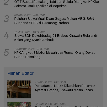
2
OTT Bupati Pemalang, Istri dan Sekda Diangkut KPK ke
Jakarta Usai Diperiksa di Mapolres
30 Juli 2026
130 Lihat
3
Puluhan Siswa Mual-Diare Gegara Makan MBG, BGN
Suspend SPPG di Sirampog Brebes
15 Juli 2026
130 Lihat
4
Siswa SDN Dukuhbadag 01 Brebes Khawatir Belajar di
Kelas yang Nyaris Ambruk
1 Agustus 2026
123 Lihat
5
KPK Angkut 3 Motor Mewah dari Rumah Orang Dekat
Bupati Pemalang
Pilihan Editor
21 Juni 2026
442 Lihat
Pemadaman Listrik Dikeluhkan Peternak
Ayam di Brebes, Khawatir Mesin Tetas
Telur Terganggu
22 Juni 2026
382 Lihat