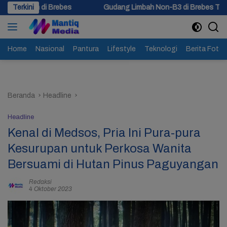
Langsung
s
Terkini
Gudang Limbah Non-B3 di Brebes Terbakar, 5 Jam Api Belu
ke
konten
Home
Nasional
Pantura
Lifestyle
Teknologi
Berita Foto
Beranda
Headline
Headline
Kenal di Medsos, Pria Ini Pura-pura
Kesurupan untuk Perkosa Wanita
Bersuami di Hutan Pinus Paguyangan
Redaksi
4 Oktober 2023