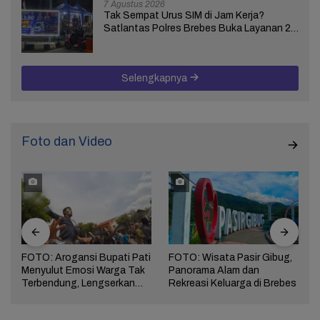
7 Agustus 2026
Tak Sempat Urus SIM di Jam Kerja?
Satlantas Polres Brebes Buka Layanan 24
Jam Selama 17 Hari
Selengkapnya
Foto dan Video
FOTO: Arogansi Bupati Pati
FOTO: Wisata Pasir Gibug,
Menyulut Emosi Warga Tak
Panorama Alam dan
a
Terbendung, Lengserkan
Rekreasi Keluarga di Brebes
Kekuasaan!