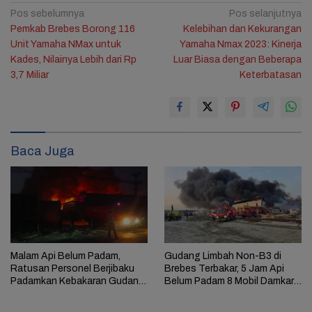
Navigasi
Pos sebelumnya
Pos selanjutnya
Pemkab Brebes Borong 116
Kelebihan dan Kekurangan
pos
Unit Yamaha NMax untuk
Yamaha Nmax 2023: Kinerja
Kades, Nilainya Lebih dari Rp
Luar Biasa dengan Beberapa
3,7 Miliar
Keterbatasan
Baca Juga
Malam Api Belum Padam,
Gudang Limbah Non-B3 di
Ratusan Personel Berjibaku
Brebes Terbakar, 5 Jam Api
Padamkan Kebakaran Gudang
Belum Padam 8 Mobil Damkar
Limbah di Brebes
Dikerahkan