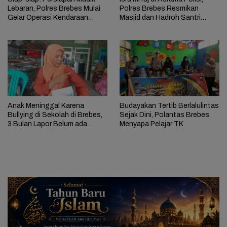
Lebaran, Polres Brebes Mulai
Polres Brebes Resmikan
Gelar Operasi Kendaraan
Masjid dan Hadroh Santri
selama 14 Hari
Brambang
Anak Meninggal Karena
Budayakan Tertib Berlalulintas
Bullying di Sekolah di Brebes,
Sejak Dini, Polantas Brebes
3 Bulan Lapor Belum ada
Menyapa Pelajar TK
Perkembangan Kasus