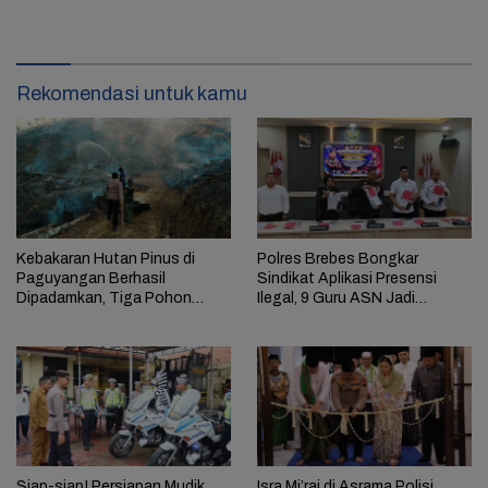
Rekomendasi untuk kamu
Kebakaran Hutan Pinus di
Polres Brebes Bongkar
Paguyangan Berhasil
Sindikat Aplikasi Presensi
Dipadamkan, Tiga Pohon
Ilegal, 9 Guru ASN Jadi
Hangus Terbakar
Tersangka
Siap-siap! Persiapan Mudik
Isra Mi’raj di Asrama Polisi,