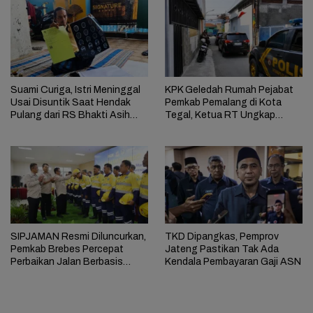
Suami Curiga, Istri Meninggal
KPK Geledah Rumah Pejabat
Usai Disuntik Saat Hendak
Pemkab Pemalang di Kota
Pulang dari RS Bhakti Asih
Tegal, Ketua RT Ungkap
Brebes
Terkait Kasus Bupati Anom
SIPJAMAN Resmi Diluncurkan,
TKD Dipangkas, Pemprov
Pemkab Brebes Percepat
Jateng Pastikan Tak Ada
Perbaikan Jalan Berbasis
Kendala Pembayaran Gaji ASN
Aduan Masyarakat