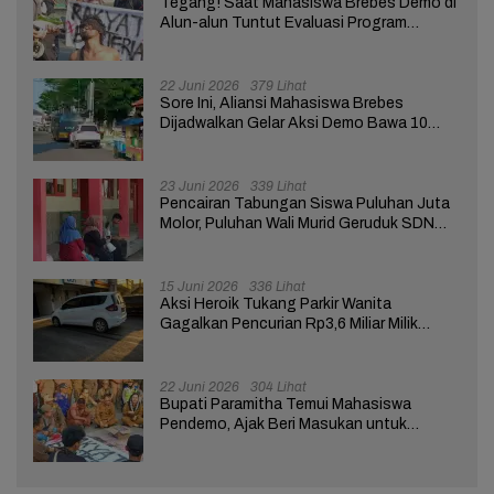
Tegang! Saat Mahasiswa Brebes Demo di
Alun-alun Tuntut Evaluasi Program
Pemerintah Pusat dan Daerah
22 Juni 2026
379 Lihat
Sore Ini, Aliansi Mahasiswa Brebes
Dijadwalkan Gelar Aksi Demo Bawa 10
Tuntutan ke Pendopo
23 Juni 2026
339 Lihat
Pencairan Tabungan Siswa Puluhan Juta
Molor, Puluhan Wali Murid Geruduk SDN
Brebes 02
15 Juni 2026
336 Lihat
Aksi Heroik Tukang Parkir Wanita
Gagalkan Pencurian Rp3,6 Miliar Milik
Nasabah Bank di Brebes
22 Juni 2026
304 Lihat
Bupati Paramitha Temui Mahasiswa
Pendemo, Ajak Beri Masukan untuk
Kemajuan Brebes