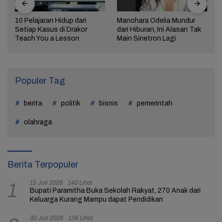
10 Pelajaran Hidup dari
Manohara Odelia Mundur
Setiap Kasus di Drakor
dari Hiburan, Ini Alasan Tak
Teach You a Lesson
Main Sinetron Lagi
Populer Tag
berita
politik
bisnis
pemerintah
olahraga
Berita Terpopuler
15 Juli 2026
140 Lihat
1
Bupati Paramitha Buka Sekolah Rakyat, 270 Anak dari
Keluarga Kurang Mampu dapat Pendidikan
30 Juli 2026
138 Lihat