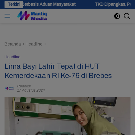
Langsung
sis Aduan Masyarakat
Terkini
TKD Dipangkas, Pemprov Jateng Past
ke
konten
Beranda
Headline
Headline
Lima Bayi Lahir Tepat di HUT
Kemerdekaan RI Ke-79 di Brebes
Redaksi
17 Agustus 2024