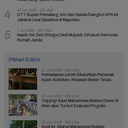
30 Juli 2026
115 Lihat
4
OTT Bupati Pemalang, Istri dan Sekda Diangkut KPK ke
Jakarta Usai Diperiksa di Mapolres
7 Juli 2026
107 Lihat
5
Nasib Om Zein Ditegur Dedi Mulyadi, Dihukum Renovasi
Rumah Janda
Pilihan Editor
21 Juni 2026
429 Lihat
Pemadaman Listrik Dikeluhkan Peternak
Ayam di Brebes, Khawatir Mesin Tetas
Telur Terganggu
22 Juni 2026
368 Lihat
Tegang! Saat Mahasiswa Brebes Demo di
Alun-alun Tuntut Evaluasi Program
Pemerintah Pusat dan Daerah
22 Juni 2026
363 Lihat
Sore Ini, Aliansi Mahasiswa Brebes