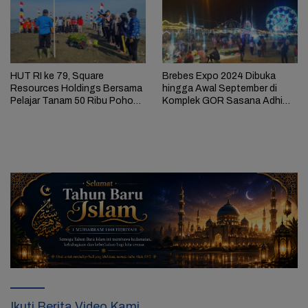
HUT RI ke 79, Square
Brebes Expo 2024 Dibuka
Resources Holdings Bersama
hingga Awal September di
Pelajar Tanam 50 Ribu Pohon
Komplek GOR Sasana Adhi
Mangrove di Kaliwlingi Brebes
Karsa
Ikuti Berita Video Kami