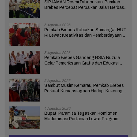
SIPJAMAN Resmi Diluncurkan, Pemkab
Brebes Percepat Perbaikan Jalan Berbasis
Aduan Masyarakat
6 Agustus 2026
Pemkab Brebes Kobarkan Semangat HUT
RI Lewat Kreativitas dan Pemberdayaan
Perempuan
5 Agustus 2026
Pemkab Brebes Gandeng RSIA Nuzula
Gelar Pemeriksaan Gratis dan Edukasi
bagi 100 Ibu Hamil
5 Agustus 2026
Sambut Musim Kemarau, Pemkab Brebes
Perkuat Kesiapsiagaan Hadapi Kekeringan
dan Karhutla
4 Agustus 2026
Bupati Paramita Tegaskan Komitmen
Modernisasi Pertanian Lewat Program
ICARE