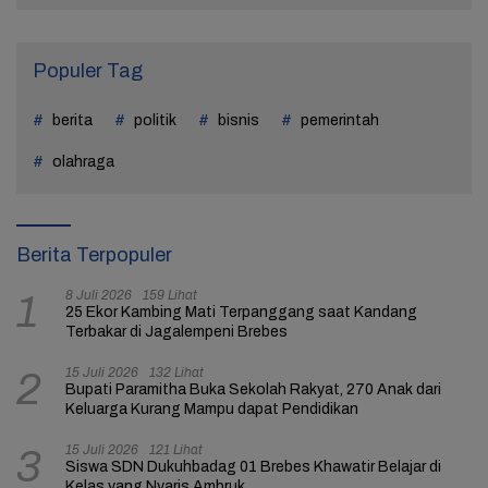
Populer Tag
berita
politik
bisnis
pemerintah
olahraga
Berita Terpopuler
8 Juli 2026
159 Lihat
1
25 Ekor Kambing Mati Terpanggang saat Kandang
Terbakar di Jagalempeni Brebes
15 Juli 2026
132 Lihat
2
Bupati Paramitha Buka Sekolah Rakyat, 270 Anak dari
Keluarga Kurang Mampu dapat Pendidikan
15 Juli 2026
121 Lihat
3
Siswa SDN Dukuhbadag 01 Brebes Khawatir Belajar di
Kelas yang Nyaris Ambruk