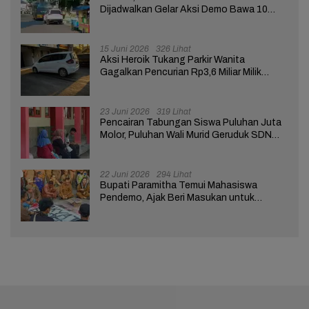
Dijadwalkan Gelar Aksi Demo Bawa 10
Tuntutan ke Pendopo
15 Juni 2026
326 Lihat
Aksi Heroik Tukang Parkir Wanita
Gagalkan Pencurian Rp3,6 Miliar Milik
Nasabah Bank di Brebes
23 Juni 2026
319 Lihat
Pencairan Tabungan Siswa Puluhan Juta
Molor, Puluhan Wali Murid Geruduk SDN
Brebes 02
22 Juni 2026
294 Lihat
Bupati Paramitha Temui Mahasiswa
Pendemo, Ajak Beri Masukan untuk
Kemajuan Brebes