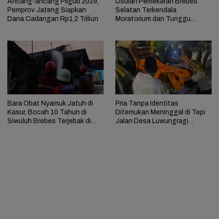
Ancang-ancang Pilgub 2029,
Usulan Pemekaran Brebes
Pemprov Jateng Siapkan
Selatan Terkendala
Dana Cadangan Rp1,2 Triliun
Moratorium dan Tunggu
Antrean Panjang
Bara Obat Nyamuk Jatuh di
Pria Tanpa Identitas
Kasur, Bocah 10 Tahun di
Ditemukan Meninggal di Tepi
Siwuluh Brebes Terjebak di
Jalan Desa Luwungragi
Rumah Terbakar
Brebes