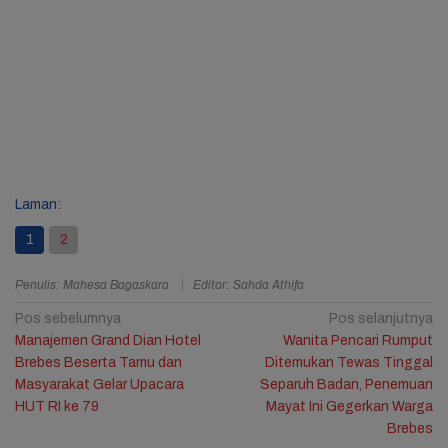
Laman:
1
2
Penulis: Mahesa Bagaskara
Editor: Sahda Athifa
Navigasi
Pos sebelumnya
Pos selanjutnya
Manajemen Grand Dian Hotel
Wanita Pencari Rumput
pos
Brebes Beserta Tamu dan
Ditemukan Tewas Tinggal
Masyarakat Gelar Upacara
Separuh Badan, Penemuan
HUT RI ke 79
Mayat Ini Gegerkan Warga
Brebes