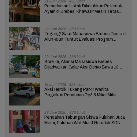
21 Juni 2026
435 Lihat
Pemadaman Listrik Dikeluhkan Peternak
Ayam di Brebes, Khawatir Mesin Tetas
Telur Terganggu
22 Juni 2026
369 Lihat
Tegang! Saat Mahasiswa Brebes Demo di
Alun-alun Tuntut Evaluasi Program
Pemerintah Pusat dan Daerah
22 Juni 2026
368 Lihat
Sore Ini, Aliansi Mahasiswa Brebes
Dijadwalkan Gelar Aksi Demo Bawa 10
Tuntutan ke Pendopo
15 Juni 2026
328 Lihat
Aksi Heroik Tukang Parkir Wanita
Gagalkan Pencurian Rp3,6 Miliar Milik
Nasabah Bank di Brebes
23 Juni 2026
326 Lihat
Pencairan Tabungan Siswa Puluhan Juta
Molor, Puluhan Wali Murid Geruduk SDN
Brebes 02