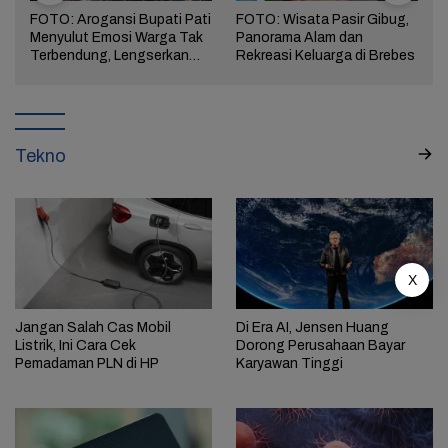
FOTO: Arogansi Bupati Pati
FOTO: Wisata Pasir Gibug,
Menyulut Emosi Warga Tak
Panorama Alam dan
a
Terbendung, Lengserkan
Rekreasi Keluarga di Brebes
Kekuasaan!
Tekno
X
Jangan Salah Cas Mobil
Di Era AI, Jensen Huang
Listrik, Ini Cara Cek
Dorong Perusahaan Bayar
Pemadaman PLN di HP
Karyawan Tinggi