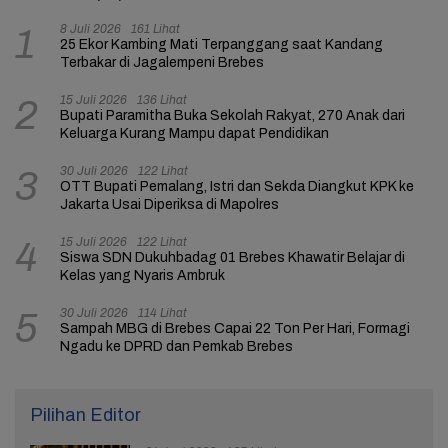
8 Juli 2026
161 Lihat
1
25 Ekor Kambing Mati Terpanggang saat Kandang
Terbakar di Jagalempeni Brebes
15 Juli 2026
136 Lihat
2
Bupati Paramitha Buka Sekolah Rakyat, 270 Anak dari
Keluarga Kurang Mampu dapat Pendidikan
30 Juli 2026
122 Lihat
3
OTT Bupati Pemalang, Istri dan Sekda Diangkut KPK ke
Jakarta Usai Diperiksa di Mapolres
15 Juli 2026
122 Lihat
4
Siswa SDN Dukuhbadag 01 Brebes Khawatir Belajar di
Kelas yang Nyaris Ambruk
30 Juli 2026
114 Lihat
5
Sampah MBG di Brebes Capai 22 Ton Per Hari, Formagi
Ngadu ke DPRD dan Pemkab Brebes
Pilihan Editor