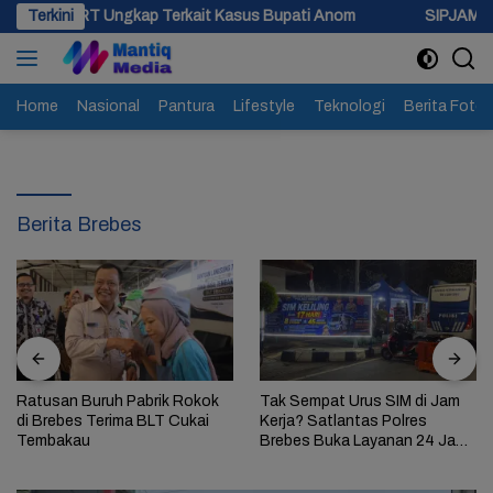
Langsung
T Ungkap Terkait Kasus Bupati Anom
Terkini
SIPJAMAN Resmi Dilunc
ke
konten
Home
Nasional
Pantura
Lifestyle
Teknologi
Berita Foto
Berita Brebes
Ratusan Buruh Pabrik Rokok
Tak Sempat Urus SIM di Jam
di Brebes Terima BLT Cukai
Kerja? Satlantas Polres
Tembakau
Brebes Buka Layanan 24 Jam
Selama 17 Hari