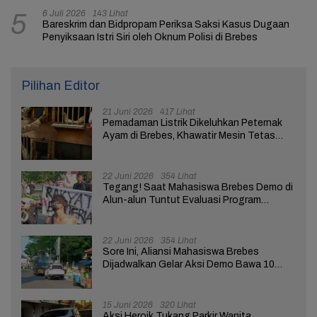
6 Juli 2026
143 Lihat
5
Bareskrim dan Bidpropam Periksa Saksi Kasus Dugaan
Penyiksaan Istri Siri oleh Oknum Polisi di Brebes
Pilihan Editor
21 Juni 2026
417 Lihat
Pemadaman Listrik Dikeluhkan Peternak
Ayam di Brebes, Khawatir Mesin Tetas
Telur Terganggu
22 Juni 2026
354 Lihat
Tegang! Saat Mahasiswa Brebes Demo di
Alun-alun Tuntut Evaluasi Program
Pemerintah Pusat dan Daerah
22 Juni 2026
354 Lihat
Sore Ini, Aliansi Mahasiswa Brebes
Dijadwalkan Gelar Aksi Demo Bawa 10
Tuntutan ke Pendopo
15 Juni 2026
320 Lihat
Aksi Heroik Tukang Parkir Wanita