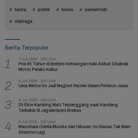
berita
politik
bisnis
pemerintah
olahraga
Berita Terpopuler
7 Juli 2026
180 Lihat
1
Pria 65 Tahun di Brebes Kehilangan Kaki Akibat Ditabrak
Motor, Pelaku Kabur
6 Juli 2026
168 Lihat
2
Lima Weton Ini Jadi Magnet Rezeki dalam Primbon Jawa
8 Juli 2026
158 Lihat
3
25 Ekor Kambing Mati Terpanggang saat Kandang
Terbakar di Jagalempeni Brebes
6 Juli 2026
158 Lihat
4
Manohara Odelia Mundur dari Hiburan, Ini Alasan Tak Main
Sinetron Lagi