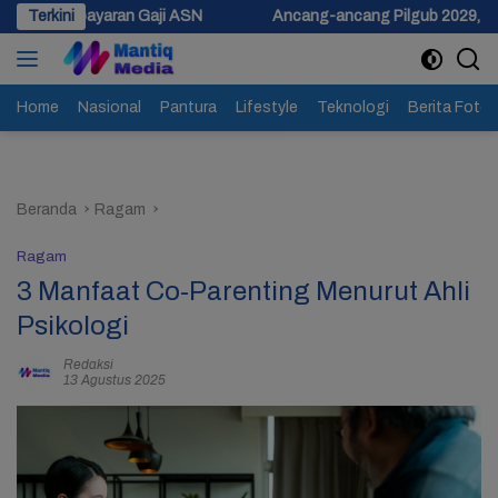
Langsung
Gaji ASN
Terkini
Ancang-ancang Pilgub 2029, Pemprov Jateng Siapk
ke
konten
Home
Nasional
Pantura
Lifestyle
Teknologi
Berita Foto
Beranda
Ragam
Ragam
3 Manfaat Co-Parenting Menurut Ahli
Psikologi
Redaksi
13 Agustus 2025