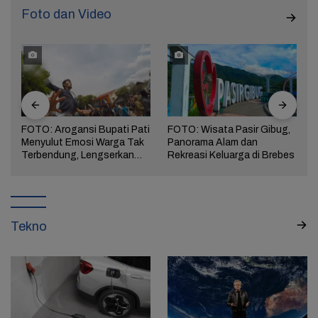
Foto dan Video
FOTO: Arogansi Bupati Pati
FOTO: Wisata Pasir Gibug,
Menyulut Emosi Warga Tak
Panorama Alam dan
a
Terbendung, Lengserkan
Rekreasi Keluarga di Brebes
Kekuasaan!
Tekno