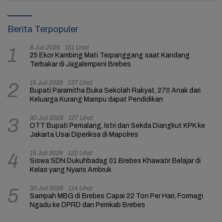
Berita Terpopuler
8 Juli 2026
161 Lihat
1
25 Ekor Kambing Mati Terpanggang saat Kandang
Terbakar di Jagalempeni Brebes
15 Juli 2026
137 Lihat
2
Bupati Paramitha Buka Sekolah Rakyat, 270 Anak dari
Keluarga Kurang Mampu dapat Pendidikan
30 Juli 2026
127 Lihat
3
OTT Bupati Pemalang, Istri dan Sekda Diangkut KPK ke
Jakarta Usai Diperiksa di Mapolres
15 Juli 2026
122 Lihat
4
Siswa SDN Dukuhbadag 01 Brebes Khawatir Belajar di
Kelas yang Nyaris Ambruk
30 Juli 2026
114 Lihat
5
Sampah MBG di Brebes Capai 22 Ton Per Hari, Formagi
Ngadu ke DPRD dan Pemkab Brebes