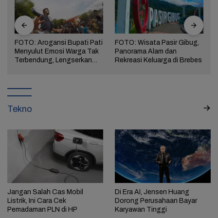
FOTO: Arogansi Bupati Pati
FOTO: Wisata Pasir Gibug,
Menyulut Emosi Warga Tak
Panorama Alam dan
a
Terbendung, Lengserkan
Rekreasi Keluarga di Brebes
Kekuasaan!
Tekno
Jangan Salah Cas Mobil
Di Era AI, Jensen Huang
Listrik, Ini Cara Cek
Dorong Perusahaan Bayar
Pemadaman PLN di HP
Karyawan Tinggi