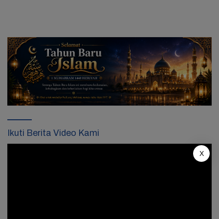
Ikuti Berita Video Kami
Pemutar
X
Video