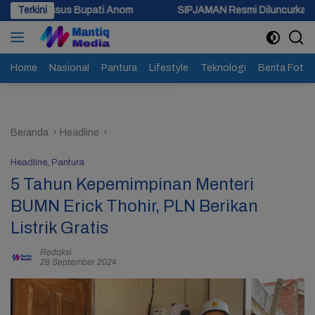
Langsung
Bupati Anom
Terkini
SIPJAMAN Resmi Diluncurkan, Pemkab Brebes Pe
ke
konten
Home
Nasional
Pantura
Lifestyle
Teknologi
Berita Foto
Beranda
Headline
Headline
,
Pantura
5 Tahun Kepemimpinan Menteri
BUMN Erick Thohir, PLN Berikan
Listrik Gratis
Redaksi
28 September 2024