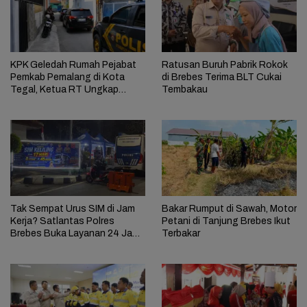
KPK Geledah Rumah Pejabat
Ratusan Buruh Pabrik Rokok
Pemkab Pemalang di Kota
di Brebes Terima BLT Cukai
Tegal, Ketua RT Ungkap
Tembakau
Terkait Kasus Bupati Anom
Tak Sempat Urus SIM di Jam
Bakar Rumput di Sawah, Motor
Kerja? Satlantas Polres
Petani di Tanjung Brebes Ikut
Brebes Buka Layanan 24 Jam
Terbakar
Selama 17 Hari