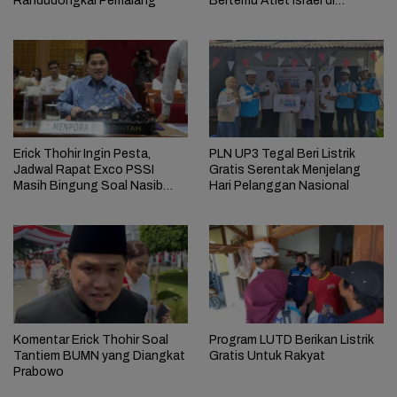
Randudongkal Pemalang
Bertemu Atlet Israel di
Kompetisi Global
Erick Thohir Ingin Pesta,
PLN UP3 Tegal Beri Listrik
Jadwal Rapat Exco PSSI
Gratis Serentak Menjelang
Masih Bingung Soal Nasib
Hari Pelanggan Nasional
Patrick Kluivert
Komentar Erick Thohir Soal
Program LUTD Berikan Listrik
Tantiem BUMN yang Diangkat
Gratis Untuk Rakyat
Prabowo