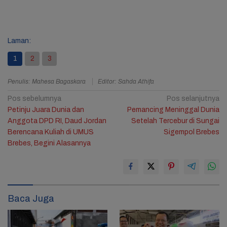
Laman:
1
2
3
Penulis: Mahesa Bagaskara
Editor: Sahda Athifa
Navigasi
Pos sebelumnya
Pos selanjutnya
Petinju Juara Dunia dan
Pemancing Meninggal Dunia
pos
Anggota DPD RI, Daud Jordan
Setelah Tercebur di Sungai
Berencana Kuliah di UMUS
Sigempol Brebes
Brebes, Begini Alasannya
Baca Juga