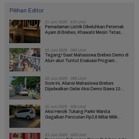
Pilihan Editor
21 Juni 2026
435 Lihat
Pemadaman Listrik Dikeluhkan Peternak
Ayam di Brebes, Khawatir Mesin Tetas
Telur Terganggu
22 Juni 2026
369 Lihat
Tegang! Saat Mahasiswa Brebes Demo di
Alun-alun Tuntut Evaluasi Program
Pemerintah Pusat dan Daerah
22 Juni 2026
368 Lihat
Sore Ini, Aliansi Mahasiswa Brebes
Dijadwalkan Gelar Aksi Demo Bawa 10
Tuntutan ke Pendopo
15 Juni 2026
328 Lihat
Aksi Heroik Tukang Parkir Wanita
Gagalkan Pencurian Rp3,6 Miliar Milik
Nasabah Bank di Brebes
23 Juni 2026
326 Lihat