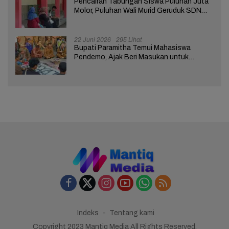
Pencairan Tabungan Siswa Puluhan Juta
Molor, Puluhan Wali Murid Geruduk SDN
Brebes 02
22 Juni 2026
295 Lihat
Bupati Paramitha Temui Mahasiswa
Pendemo, Ajak Beri Masukan untuk
Kemajuan Brebes
Indeks
Tentang kami
Copyright 2023 Mantiq Media All Rights Reserved.