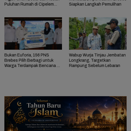
Puluhan Rumah di Cipelem
Siapkan Langkah Pemulihan
Brebes
Bukan Euforia, 156 PNS
Wabup Wurja Tinjau Jembatan
Brebes Pilih Berbagi untuk
Longkrang, Targetkan
Warga Terdampak Bencana di
Rampung Sebelum Lebaran
Sridadi