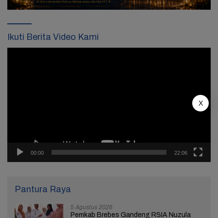
Ikuti Berita Video Kami
Pemutar
Video
X
00:00
22:06
Pantura Raya
5 Agustus 2026
Pemkab Brebes Gandeng RSIA Nuzula