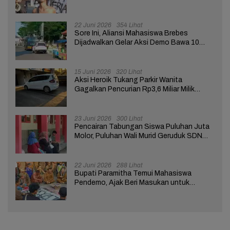
Pemerintah Pusat dan Daerah
22 Juni 2026
354 Lihat
Sore Ini, Aliansi Mahasiswa Brebes
Dijadwalkan Gelar Aksi Demo Bawa 10
Tuntutan ke Pendopo
15 Juni 2026
320 Lihat
Aksi Heroik Tukang Parkir Wanita
Gagalkan Pencurian Rp3,6 Miliar Milik
Nasabah Bank di Brebes
23 Juni 2026
300 Lihat
Pencairan Tabungan Siswa Puluhan Juta
Molor, Puluhan Wali Murid Geruduk SDN
Brebes 02
22 Juni 2026
288 Lihat
Bupati Paramitha Temui Mahasiswa
Pendemo, Ajak Beri Masukan untuk
Kemajuan Brebes