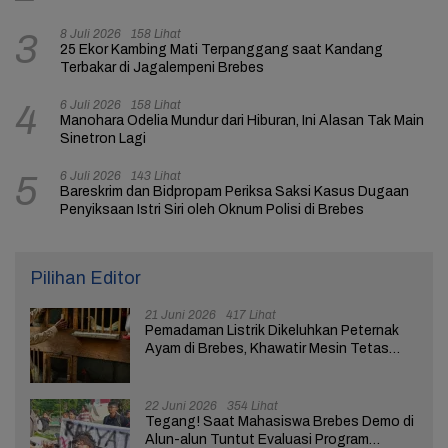
8 Juli 2026
158 Lihat
3
25 Ekor Kambing Mati Terpanggang saat Kandang
Terbakar di Jagalempeni Brebes
6 Juli 2026
158 Lihat
4
Manohara Odelia Mundur dari Hiburan, Ini Alasan Tak Main
Sinetron Lagi
6 Juli 2026
143 Lihat
5
Bareskrim dan Bidpropam Periksa Saksi Kasus Dugaan
Penyiksaan Istri Siri oleh Oknum Polisi di Brebes
Pilihan Editor
21 Juni 2026
417 Lihat
Pemadaman Listrik Dikeluhkan Peternak
Ayam di Brebes, Khawatir Mesin Tetas
Telur Terganggu
22 Juni 2026
354 Lihat
Tegang! Saat Mahasiswa Brebes Demo di
Alun-alun Tuntut Evaluasi Program