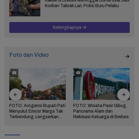
Kakek di Brebes Meninggal Dunia usai Jadi
Korban Tabrak Lari, Polisi Buru Pelaku
Selengkapnya
Foto dan Video
FOTO: Arogansi Bupati Pati
FOTO: Wisata Pasir Gibug,
Menyulut Emosi Warga Tak
Panorama Alam dan
a
Terbendung, Lengserkan
Rekreasi Keluarga di Brebes
Kekuasaan!