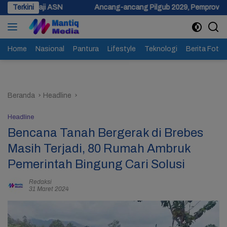
Langsung
Terkini
Ancang-ancang Pilgub 2029, Pemprov Jateng Siapkan Dana 
ke
konten
Home
Nasional
Pantura
Lifestyle
Teknologi
Berita Foto
Beranda
Headline
Headline
Bencana Tanah Bergerak di Brebes
Masih Terjadi, 80 Rumah Ambruk
Pemerintah Bingung Cari Solusi
Redaksi
31 Maret 2024