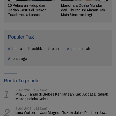
10 Pelajaran Hidup dari
Manohara Odelia Mundur
Setiap Kasus di Drakor
dari Hiburan, Ini Alasan Tak
Teach You a Lesson
Main Sinetron Lagi
Populer Tag
berita
politik
bisnis
pemerintah
olahraga
Berita Terpopuler
7 Juli 2026
180 Lihat
1
Pria 65 Tahun di Brebes Kehilangan Kaki Akibat Ditabrak
Motor, Pelaku Kabur
6 Juli 2026
168 Lihat
2
Lima Weton Ini Jadi Magnet Rezeki dalam Primbon Jawa