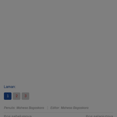
Laman:
1
2
3
Penulis: Mahesa Bagaskara
Editor: Mahesa Bagaskara
Pos sebelumnya
Pos selanjutnya