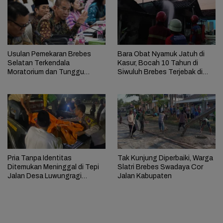
Usulan Pemekaran Brebes
Bara Obat Nyamuk Jatuh di
Selatan Terkendala
Kasur, Bocah 10 Tahun di
Moratorium dan Tunggu
Siwuluh Brebes Terjebak di
Antrean Panjang
Rumah Terbakar
Pria Tanpa Identitas
Tak Kunjung Diperbaiki, Warga
Ditemukan Meninggal di Tepi
Slatri Brebes Swadaya Cor
Jalan Desa Luwungragi
Jalan Kabupaten
Brebes