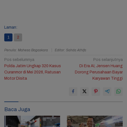
Laman:
1
2
Penulis: Mahesa Bagaskara
Editor: Sahda Athifa
Navigasi
Pos sebelumnya
Pos selanjutnya
Polda Jatim Ungkap 320 Kasus
Di Era AI, Jensen Huang
pos
Curanmor di Mei 2026, Ratusan
Dorong Perusahaan Bayar
Motor Disita
Karyawan Tinggi
Baca Juga