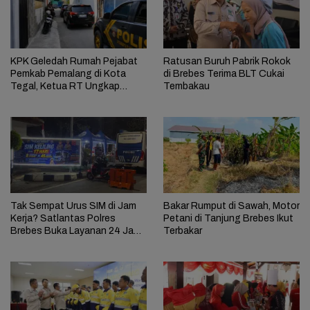
KPK Geledah Rumah Pejabat
Ratusan Buruh Pabrik Rokok
Pemkab Pemalang di Kota
di Brebes Terima BLT Cukai
Tegal, Ketua RT Ungkap
Tembakau
Terkait Kasus Bupati Anom
Tak Sempat Urus SIM di Jam
Bakar Rumput di Sawah, Motor
Kerja? Satlantas Polres
Petani di Tanjung Brebes Ikut
Brebes Buka Layanan 24 Jam
Terbakar
Selama 17 Hari