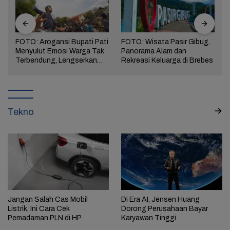
FOTO: Arogansi Bupati Pati
FOTO: Wisata Pasir Gibug,
Menyulut Emosi Warga Tak
Panorama Alam dan
a
Terbendung, Lengserkan
Rekreasi Keluarga di Brebes
Kekuasaan!
Tekno
Jangan Salah Cas Mobil
Di Era AI, Jensen Huang
Listrik, Ini Cara Cek
Dorong Perusahaan Bayar
Pemadaman PLN di HP
Karyawan Tinggi