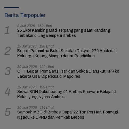
Berita Terpopuler
8 Juli 2026
160 Lihat
1
25 Ekor Kambing Mati Terpanggang saat Kandang
Terbakar di Jagalempeni Brebes
15 Juli 2026
136 Lihat
2
Bupati Paramitha Buka Sekolah Rakyat, 270 Anak dari
Keluarga Kurang Mampu dapat Pendidikan
30 Juli 2026
122 Lihat
3
OTT Bupati Pemalang, Istri dan Sekda Diangkut KPK ke
Jakarta Usai Diperiksa di Mapolres
15 Juli 2026
122 Lihat
4
Siswa SDN Dukuhbadag 01 Brebes Khawatir Belajar di
Kelas yang Nyaris Ambruk
30 Juli 2026
114 Lihat
5
Sampah MBG di Brebes Capai 22 Ton Per Hari, Formagi
Ngadu ke DPRD dan Pemkab Brebes