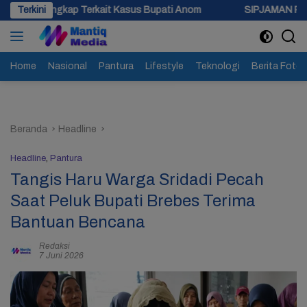
Langsung
rkait Kasus Bupati Anom
Terkini
SIPJAMAN Resmi Diluncurkan, Pem
ke
konten
Home
Nasional
Pantura
Lifestyle
Teknologi
Berita Foto
Beranda
Headline
Headline
,
Pantura
Tangis Haru Warga Sridadi Pecah
Saat Peluk Bupati Brebes Terima
Bantuan Bencana
Redaksi
7 Juni 2026