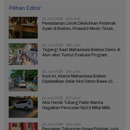
Pilihan Editor
21 Juni 2026
435 Lihat
Pemadaman Listrik Dikeluhkan Peternak
Ayam di Brebes, Khawatir Mesin Tetas
Telur Terganggu
22 Juni 2026
369 Lihat
Tegang! Saat Mahasiswa Brebes Demo di
Alun-alun Tuntut Evaluasi Program
Pemerintah Pusat dan Daerah
22 Juni 2026
364 Lihat
Sore Ini, Aliansi Mahasiswa Brebes
Dijadwalkan Gelar Aksi Demo Bawa 10
Tuntutan ke Pendopo
15 Juni 2026
327 Lihat
Aksi Heroik Tukang Parkir Wanita
Gagalkan Pencurian Rp3,6 Miliar Milik
Nasabah Bank di Brebes
23 Juni 2026
322 Lihat
Pencairan Tabungan Siswa Puluhan Juta