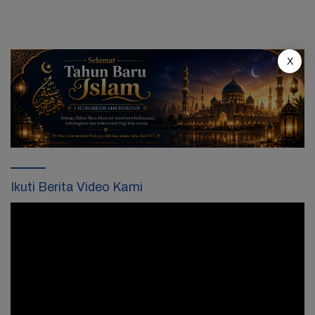
X
Ikuti Berita Video Kami
Pemutar
Video