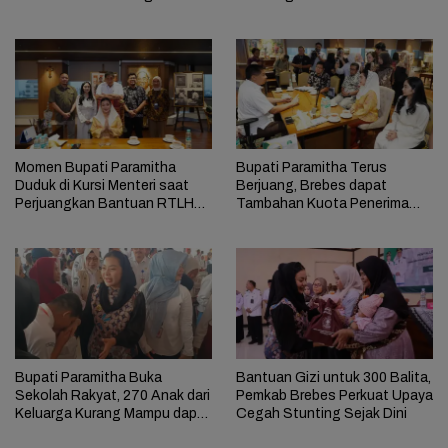
ICARE
Momen Bupati Paramitha
Bupati Paramitha Terus
Duduk di Kursi Menteri saat
Berjuang, Brebes dapat
Perjuangkan Bantuan RTLH
Tambahan Kuota Penerima
untuk Warga Brebes
Bantuan RTLH
Bupati Paramitha Buka
Bantuan Gizi untuk 300 Balita,
Sekolah Rakyat, 270 Anak dari
Pemkab Brebes Perkuat Upaya
Keluarga Kurang Mampu dapat
Cegah Stunting Sejak Dini
Pendidikan