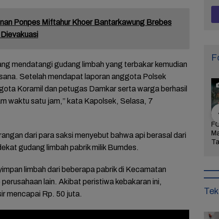
nan Ponpes Miftahur Khoer Bantarkawung Brebes
 Dievakuasi
F
yang mendatangi gudang limbah yang terbakar kemudian
rsana. Setelah mendapat laporan anggota Polsek
ota Koramil dan petugas Damkar serta warga berhasil
 waktu satu jam,” kata Kapolsek, Selasa, 7
Arogansi
FOTO: Wisata Pasir
FOTO: Ribuan Orang
FO
Pati Menyulut
Gibug, Panorama
Berwisata ke IKN di
Ma
rangan dari para saksi menyebut bahwa api berasal dari
Warga Tak
Alam dan Rekreasi
Hari Kedua Lebaran
Ta
kat gudang limbah pabrik milik Bumdes.
dung,
Keluarga di Brebes
Bu
rkan
Mi
aan!
impan limbah dari beberapa pabrik di Kecamatan
 perusahaan lain. Akibat peristiwa kebakaran ini,
Tek
sir mencapai Rp. 50 juta.