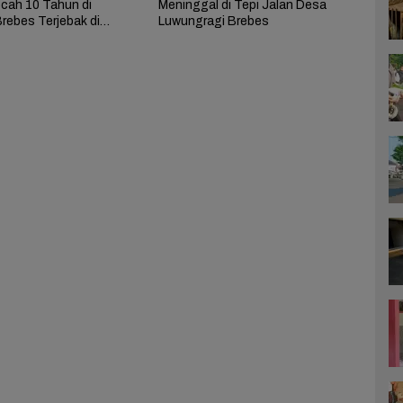
Meninggal di Tepi Jalan Desa
ocah 10 Tahun di
Luwungragi Brebes
rebes Terjebak di
rbakar