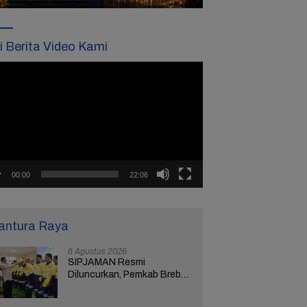
ti Berita Video Kami
tar
o
00:00
22:06
antura Raya
6 Agustus 2026
SIPJAMAN Resmi
Diluncurkan, Pemkab Brebes
Percepat Perbaikan Jalan
Berbasis Aduan Masyarakat