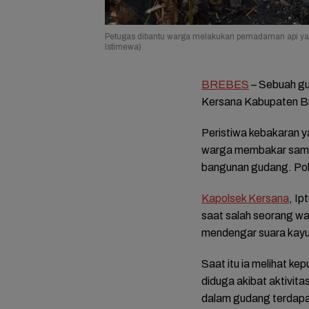
Petugas dibantu warga melakukan pemadaman api ya
Istimewa)
BREBES
– Sebuah gu
Kersana Kabupaten Br
Peristiwa kebakaran yan
warga membakar sampa
bangunan gudang. Poli
Kapolsek Kersana
, I
saat salah seorang wa
mendengar suara kayu
Saat itu ia melihat ke
diduga akibat aktivit
dalam gudang terdapat 