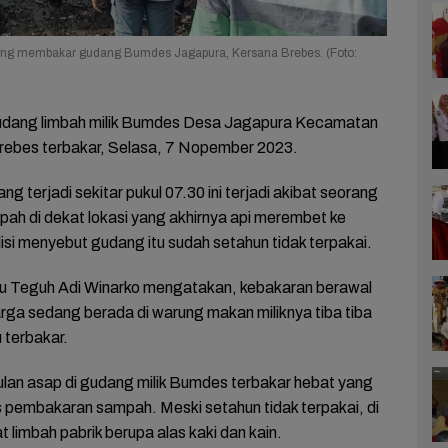
ng membakar gudang Bumdes Jagapura, Kersana Brebes. (Foto:
dang limbah milik Bumdes Desa Jagapura Kecamatan
ebes terbakar, Selasa, 7 Nopember 2023.
g terjadi sekitar pukul 07.30 ini terjadi akibat seorang
h di dekat lokasi yang akhirnya api merembet ke
si menyebut gudang itu sudah setahun tidak terpakai.
ptu Teguh Adi Winarko mengatakan, kebakaran berawal
rga sedang berada di warung makan miliknya tiba tiba
 terbakar.
pulan asap di gudang milik Bumdes terbakar hebat yang
as pembakaran sampah. Meski setahun tidak terpakai, di
limbah pabrik berupa alas kaki dan kain.