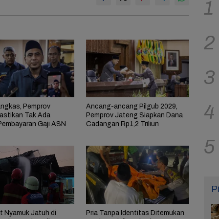
1
2
3
4
ngkas, Pemprov
Ancang-ancang Pilgub 2029,
astikan Tak Ada
Pemprov Jateng Siapkan Dana
Pembayaran Gaji ASN
Cadangan Rp1,2 Triliun
5
P
Pria Tanpa Identitas Ditemukan
t Nyamuk Jatuh di