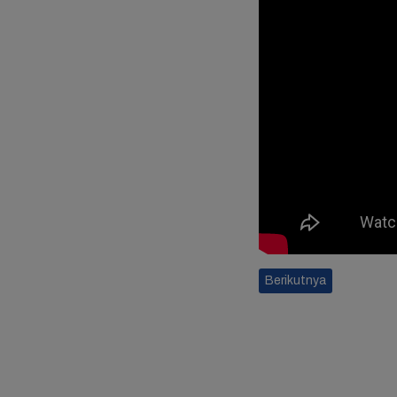
Baca Juga:
Kaesan
Titip Mas Gibran
Berikutnya