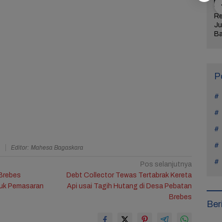
jaran Hidup
Manohara Odelia
Lima Weton Ini Jadi
Re
tiap Kasus di
Mundur dari Hiburan,
Magnet Rezeki
Ju
Teach You a
Ini Alasan Tak Main
dalam Primbon Jawa
Ba
Sinetron Lagi
Me
Ul
Ke
P
a
Editor: Mahesa Bagaskara
Pos selanjutnya
Brebes
Debt Collector Tewas Tertabrak Kereta
uk Pemasaran
Api usai Tagih Hutang di Desa Pebatan
Brebes
Ber