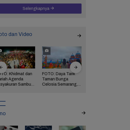
Selengkapnya
oto dan Video
TO: Khidmat dan
FOTO: Daya Tarik
FOTO: Wisata
riah Agenda
Taman Bunga
Kebun Teh Kaligua
syakuran Sambut
Celosia Semarang,
Brebes Dipenuhi
pati Brebes
Wisata Kekinian
Gelondongan Kayu
tha-Wurja
yang Digandrungi
Terbawa Banjir
Wisatawan
Bandang
no