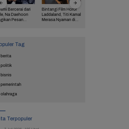
smi Bercerai dari
Bintangi Film Horor
Reza Tak Lagi di
le, Na Daehoon
Laddaland, Titi Kamal
Rutan Salemba, Kini
gikan Pesan
Merasa Nyaman di
Jadi Film: Bukti
ngharukan di
Genre Tersebut
Nyata Kesempatan
ang Tahun Anak
Kedua Ada
tiga
opuler Tag
berita
politik
bisnis
pemerintah
olahraga
ita Terpopuler