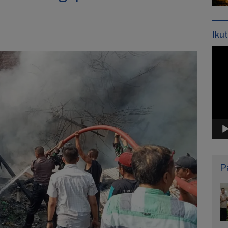
Iku
Pemu
Vide
P