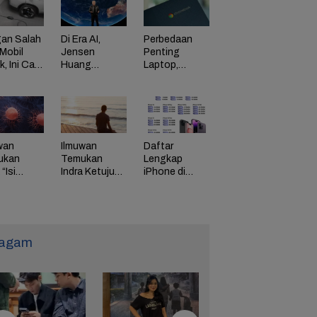
an Salah
Di Era AI,
Perbedaan
Mobil
Jensen
Penting
ik, Ini Cara
Huang
Laptop,
Dorong
Chromebook,
adaman
Perusahaan
dan Windows
di HP
Bayar
Karyawan
Tinggi
wan
Ilmuwan
Daftar
ukan
Temukan
Lengkap
“Isi
Indra Ketujuh
iPhone di
g” Energi
Manusia, Apa
Indonesia
 Tunda
Fungsinya?
Naik Harga,
uaan
iPhone 16
Naik Rp 1
Juta
agam