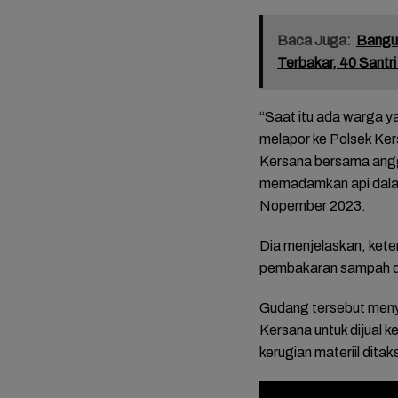
Baca Juga:
Bangu
Terbakar, 40 Santri
“Saat itu ada warga 
melapor ke Polsek Ke
Kersana bersama angg
memadamkan api dalam
Nopember 2023.
mat dan
FOTO: Daya Tarik
FOTO: Wisata
FOTO: 
da
Taman Bunga
Kebun Teh Kaligua
Bupati 
Dia menjelaskan, kete
 Sambut
Celosia Semarang,
Brebes Dipenuhi
Emosi 
pembakaran sampah de
es
Wisata Kekinian
Gelondongan Kayu
Terben
yang Digandrungi
Terbawa Banjir
Lengse
Wisatawan
Bandang
Kekuas
Gudang tersebut meny
Kersana untuk dijual ke
kerugian materiil ditak