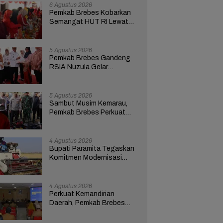
6 Agustus 2026
Pemkab Brebes Kobarkan
Semangat HUT RI Lewat
Kreativitas dan
Pemberdayaan Perempuan
5 Agustus 2026
Pemkab Brebes Gandeng
RSIA Nuzula Gelar
Pemeriksaan Gratis dan
Edukasi bagi 100 Ibu Hamil
5 Agustus 2026
Sambut Musim Kemarau,
Pemkab Brebes Perkuat
Kesiapsiagaan Hadapi
Kekeringan dan Karhutla
4 Agustus 2026
Bupati Paramita Tegaskan
Komitmen Modernisasi
Pertanian Lewat Program
ICARE
4 Agustus 2026
Perkuat Kemandirian
Daerah, Pemkab Brebes
Pacu Optimalisasi PAD