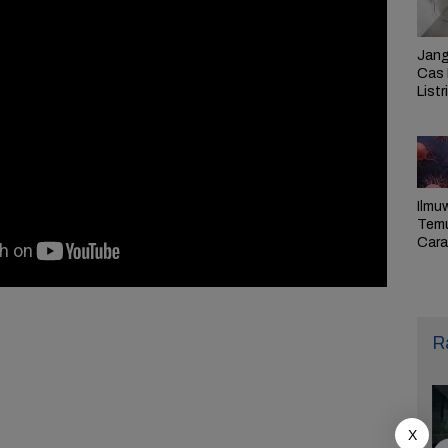
g Hadiri Petani Relawan Prabowo-Gibran di Brebes:
Jang
Cas 
Listr
Cek
Pem
PLN 
Ilmu
Tem
Cara 
Ulan
Sel,
Pen
R
X