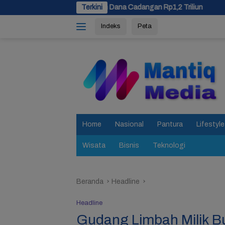
Langsung
Siapkan Dana Cadangan Rp1,2 Triliun
Terkini
Usulan Pemekaran Bre
ke
Indeks
Peta
konten
tutup
Home
Nasional
Pantura
Lifestyle
Wisata
Bisnis
Teknologi
Beranda
Headline
Headline
Gudang Limbah Milik 