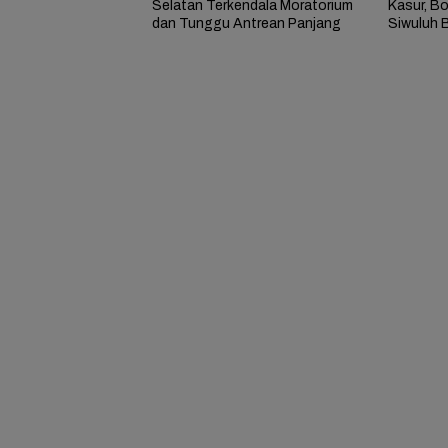
Selatan Terkendala Moratorium
Kasur, B
dan Tunggu Antrean Panjang
Siwuluh B
Rumah Te