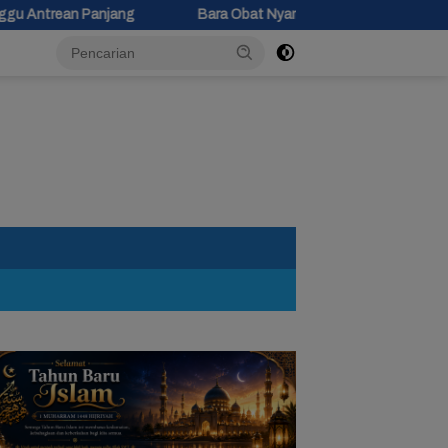
Bara Obat Nyamuk Jatuh di Kasur, Bocah 10 Tahun di Siwuluh Br