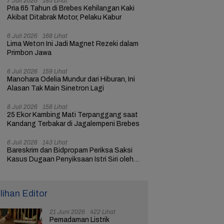
7 Juli 2026
185 Lihat
Pria 65 Tahun di Brebes Kehilangan Kaki
Akibat Ditabrak Motor, Pelaku Kabur
6 Juli 2026
168 Lihat
Lima Weton Ini Jadi Magnet Rezeki dalam
Primbon Jawa
6 Juli 2026
159 Lihat
Manohara Odelia Mundur dari Hiburan, Ini
Alasan Tak Main Sinetron Lagi
8 Juli 2026
158 Lihat
25 Ekor Kambing Mati Terpanggang saat
Kandang Terbakar di Jagalempeni Brebes
6 Juli 2026
143 Lihat
Bareskrim dan Bidpropam Periksa Saksi
Kasus Dugaan Penyiksaan Istri Siri oleh
Oknum Polisi di Brebes
ilihan Editor
21 Juni 2026
422 Lihat
Pemadaman Listrik