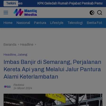
Langsung
Terkini
KPK Geledah Rumah Pejabat Pemkab Pemalang di Kota Tegal, Ke
ke
konten
Home
Nasional
Pantura
Lifestyle
Teknologi
Berita Foto
Beranda
Headline
Headline
,
Jateng
Imbas Banjir di Semarang, Perjalanan
Kereta Api yang Melalui Jalur Pantura
Alami Keterlambatan
Redaksi
14 Maret 2024