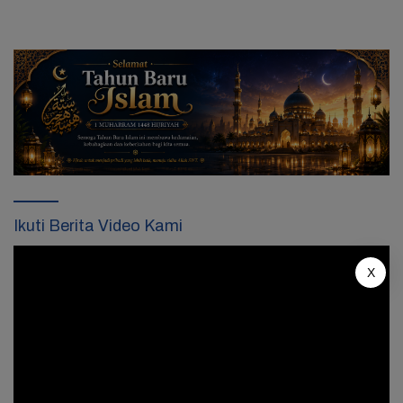
Ikuti Berita Video Kami
Pemutar
X
Video