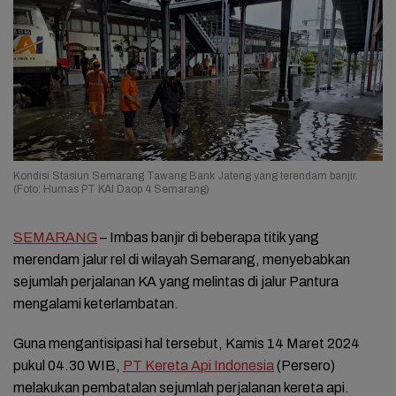
Kondisi Stasiun Semarang Tawang Bank Jateng yang terendam banjir.
(Foto: Humas PT KAI Daop 4 Semarang)
SEMARANG
– Imbas banjir di beberapa titik yang
merendam jalur rel di wilayah Semarang, menyebabkan
sejumlah perjalanan KA yang melintas di jalur Pantura
mengalami keterlambatan.
Guna mengantisipasi hal tersebut, Kamis 14 Maret 2024
pukul 04.30 WIB,
PT Kereta Api Indonesia
(Persero)
melakukan pembatalan sejumlah perjalanan kereta api.