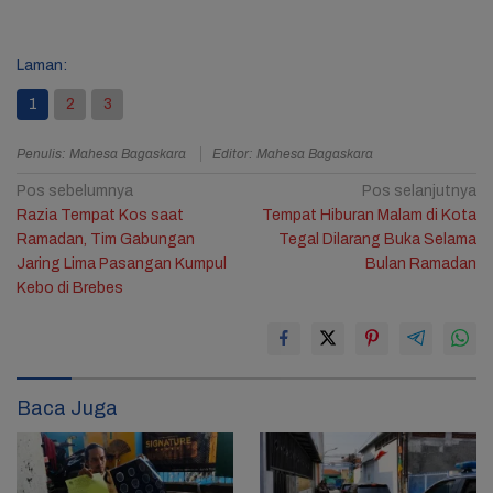
Laman:
1
2
3
Penulis: Mahesa Bagaskara
Editor: Mahesa Bagaskara
Navigasi
Pos sebelumnya
Pos selanjutnya
Razia Tempat Kos saat
Tempat Hiburan Malam di Kota
pos
Ramadan, Tim Gabungan
Tegal Dilarang Buka Selama
Jaring Lima Pasangan Kumpul
Bulan Ramadan
Kebo di Brebes
Baca Juga