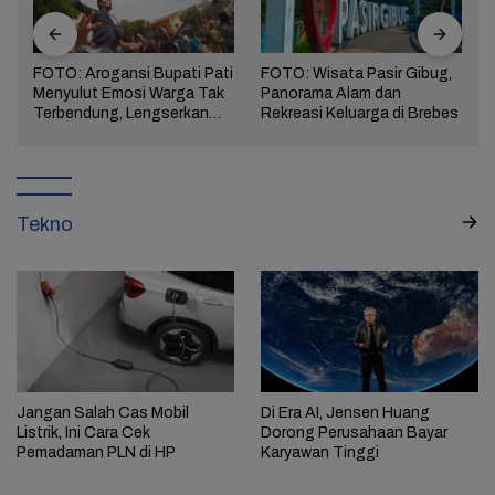
FOTO: Arogansi Bupati Pati
FOTO: Wisata Pasir Gibug,
Menyulut Emosi Warga Tak
Panorama Alam dan
a
Terbendung, Lengserkan
Rekreasi Keluarga di Brebes
Kekuasaan!
Tekno
Jangan Salah Cas Mobil
Di Era AI, Jensen Huang
Listrik, Ini Cara Cek
Dorong Perusahaan Bayar
Pemadaman PLN di HP
Karyawan Tinggi