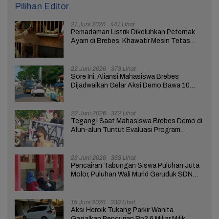
Pilihan Editor
21 Juni 2026
441 Lihat
Pemadaman Listrik Dikeluhkan Peternak
Ayam di Brebes, Khawatir Mesin Tetas
Telur Terganggu
22 Juni 2026
373 Lihat
Sore Ini, Aliansi Mahasiswa Brebes
Dijadwalkan Gelar Aksi Demo Bawa 10
Tuntutan ke Pendopo
22 Juni 2026
372 Lihat
Tegang! Saat Mahasiswa Brebes Demo di
Alun-alun Tuntut Evaluasi Program
Pemerintah Pusat dan Daerah
23 Juni 2026
333 Lihat
Pencairan Tabungan Siswa Puluhan Juta
Molor, Puluhan Wali Murid Geruduk SDN
Brebes 02
15 Juni 2026
330 Lihat
Aksi Heroik Tukang Parkir Wanita
Gagalkan Pencurian Rp3,6 Miliar Milik