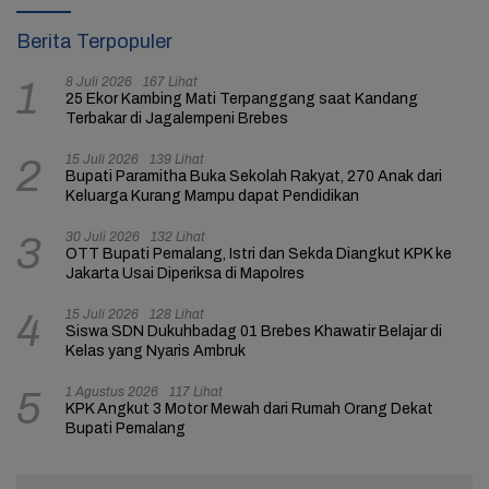
Berita Terpopuler
8 Juli 2026
167 Lihat
1
25 Ekor Kambing Mati Terpanggang saat Kandang
Terbakar di Jagalempeni Brebes
15 Juli 2026
139 Lihat
2
Bupati Paramitha Buka Sekolah Rakyat, 270 Anak dari
Keluarga Kurang Mampu dapat Pendidikan
30 Juli 2026
132 Lihat
3
OTT Bupati Pemalang, Istri dan Sekda Diangkut KPK ke
Jakarta Usai Diperiksa di Mapolres
15 Juli 2026
128 Lihat
4
Siswa SDN Dukuhbadag 01 Brebes Khawatir Belajar di
Kelas yang Nyaris Ambruk
1 Agustus 2026
117 Lihat
5
KPK Angkut 3 Motor Mewah dari Rumah Orang Dekat
Bupati Pemalang