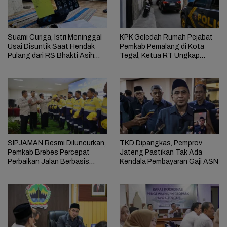
Suami Curiga, Istri Meninggal
KPK Geledah Rumah Pejabat
Usai Disuntik Saat Hendak
Pemkab Pemalang di Kota
Pulang dari RS Bhakti Asih
Tegal, Ketua RT Ungkap
Brebes
Terkait Kasus Bupati Anom
SIPJAMAN Resmi Diluncurkan,
TKD Dipangkas, Pemprov
Pemkab Brebes Percepat
Jateng Pastikan Tak Ada
Perbaikan Jalan Berbasis
Kendala Pembayaran Gaji ASN
Aduan Masyarakat