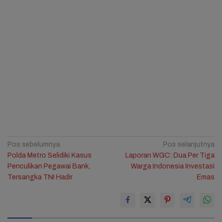
Navigasi
Pos sebelumnya
Pos selanjutnya
Polda Metro Selidiki Kasus
Laporan WGC: Dua Per Tiga
pos
Penculikan Pegawai Bank,
Warga Indonesia Investasi
Tersangka TNI Hadir
Emas