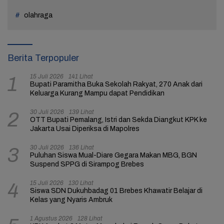
olahraga
Berita Terpopuler
15 Juli 2026
141 Lihat
1
Bupati Paramitha Buka Sekolah Rakyat, 270 Anak dari
Keluarga Kurang Mampu dapat Pendidikan
30 Juli 2026
139 Lihat
2
OTT Bupati Pemalang, Istri dan Sekda Diangkut KPK ke
Jakarta Usai Diperiksa di Mapolres
30 Juli 2026
136 Lihat
3
Puluhan Siswa Mual-Diare Gegara Makan MBG, BGN
Suspend SPPG di Sirampog Brebes
15 Juli 2026
130 Lihat
4
Siswa SDN Dukuhbadag 01 Brebes Khawatir Belajar di
Kelas yang Nyaris Ambruk
1 Agustus 2026
128 Lihat