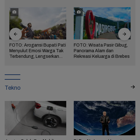
FOTO: Arogansi Bupati Pati
FOTO: Wisata Pasir Gibug,
Menyulut Emosi Warga Tak
Panorama Alam dan
a
Terbendung, Lengserkan
Rekreasi Keluarga di Brebes
Kekuasaan!
Tekno