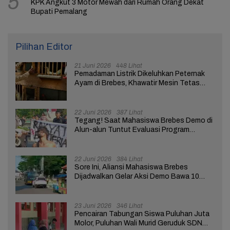
5
KPK Angkut 3 Motor Mewah dari Rumah Orang Dekat
Bupati Pemalang
Pilihan Editor
21 Juni 2026
448 Lihat
Pemadaman Listrik Dikeluhkan Peternak
Ayam di Brebes, Khawatir Mesin Tetas
Telur Terganggu
22 Juni 2026
387 Lihat
Tegang! Saat Mahasiswa Brebes Demo di
Alun-alun Tuntut Evaluasi Program
Pemerintah Pusat dan Daerah
22 Juni 2026
384 Lihat
Sore Ini, Aliansi Mahasiswa Brebes
Dijadwalkan Gelar Aksi Demo Bawa 10
Tuntutan ke Pendopo
23 Juni 2026
346 Lihat
Pencairan Tabungan Siswa Puluhan Juta
Molor, Puluhan Wali Murid Geruduk SDN