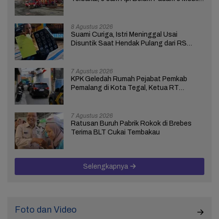
Damkar Dikerahkan
8 Agustus 2026
Suami Curiga, Istri Meninggal Usai
Disuntik Saat Hendak Pulang dari RS
Bhakti Asih Brebes
7 Agustus 2026
KPK Geledah Rumah Pejabat Pemkab
Pemalang di Kota Tegal, Ketua RT
Ungkap Terkait Kasus Bupati Anom
7 Agustus 2026
Ratusan Buruh Pabrik Rokok di Brebes
Terima BLT Cukai Tembakau
Selengkapnya
Foto dan Video