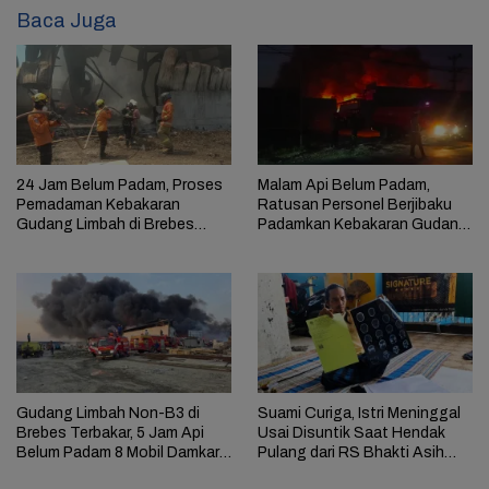
Baca Juga
24 Jam Belum Padam, Proses
Malam Api Belum Padam,
Pemadaman Kebakaran
Ratusan Personel Berjibaku
Gudang Limbah di Brebes
Padamkan Kebakaran Gudang
Masih Berlangsung
Limbah di Brebes
Gudang Limbah Non-B3 di
Suami Curiga, Istri Meninggal
Brebes Terbakar, 5 Jam Api
Usai Disuntik Saat Hendak
Belum Padam 8 Mobil Damkar
Pulang dari RS Bhakti Asih
Dikerahkan
Brebes