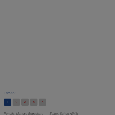
Laman:
1
2
3
4
5
Penulis: Mahesa Bagaskara
Editor: Sahda Athifa