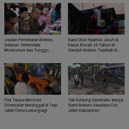
Usulan Pemekaran Brebes
Bara Obat Nyamuk Jatuh di
Selatan Terkendala
Kasur, Bocah 10 Tahun di
Moratorium dan Tunggu
Siwuluh Brebes Terjebak di
Antrean Panjang
Rumah Terbakar
Pria Tanpa Identitas
Tak Kunjung Diperbaiki, Warga
Ditemukan Meninggal di Tepi
Slatri Brebes Swadaya Cor
Jalan Desa Luwungragi
Jalan Kabupaten
Brebes