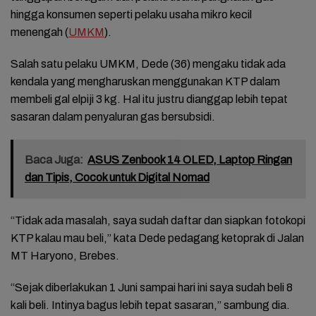
hingga konsumen seperti pelaku usaha mikro kecil
menengah (
UMKM
).
Salah satu pelaku UMKM, Dede (36) mengaku tidak ada
kendala yang mengharuskan menggunakan KTP dalam
membeli gal elpiji 3 kg. Hal itu justru dianggap lebih tepat
sasaran dalam penyaluran gas bersubsidi.
Baca Juga:
ASUS Zenbook 14 OLED, Laptop Ringan
dan Tipis, Cocok untuk Digital Nomad
“Tidak ada masalah, saya sudah daftar dan siapkan fotokopi
KTP kalau mau beli,” kata Dede pedagang ketoprak di Jalan
MT Haryono, Brebes.
“Sejak diberlakukan 1 Juni sampai hari ini saya sudah beli 8
kali beli. Intinya bagus lebih tepat sasaran,” sambung dia.