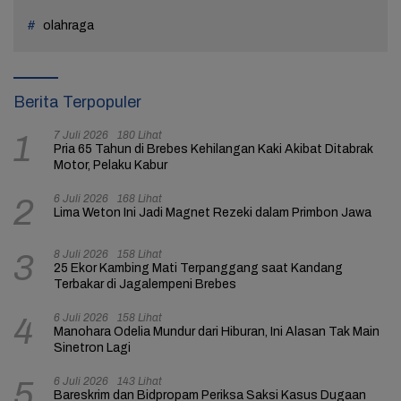
olahraga
Berita Terpopuler
7 Juli 2026
180 Lihat
1
Pria 65 Tahun di Brebes Kehilangan Kaki Akibat Ditabrak
Motor, Pelaku Kabur
6 Juli 2026
168 Lihat
2
Lima Weton Ini Jadi Magnet Rezeki dalam Primbon Jawa
8 Juli 2026
158 Lihat
3
25 Ekor Kambing Mati Terpanggang saat Kandang
Terbakar di Jagalempeni Brebes
6 Juli 2026
158 Lihat
4
Manohara Odelia Mundur dari Hiburan, Ini Alasan Tak Main
Sinetron Lagi
6 Juli 2026
143 Lihat
5
Bareskrim dan Bidpropam Periksa Saksi Kasus Dugaan