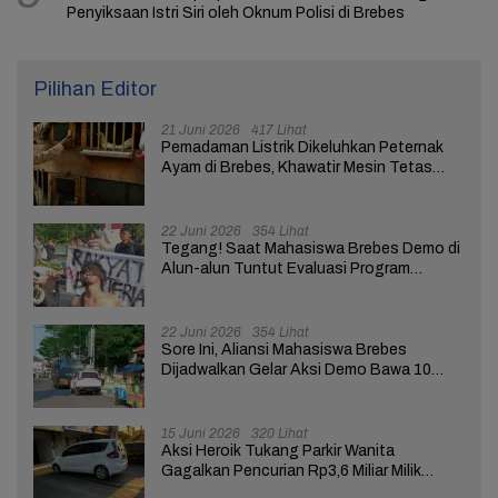
Penyiksaan Istri Siri oleh Oknum Polisi di Brebes
Pilihan Editor
21 Juni 2026
417 Lihat
Pemadaman Listrik Dikeluhkan Peternak
Ayam di Brebes, Khawatir Mesin Tetas
Telur Terganggu
22 Juni 2026
354 Lihat
Tegang! Saat Mahasiswa Brebes Demo di
Alun-alun Tuntut Evaluasi Program
Pemerintah Pusat dan Daerah
22 Juni 2026
354 Lihat
Sore Ini, Aliansi Mahasiswa Brebes
Dijadwalkan Gelar Aksi Demo Bawa 10
Tuntutan ke Pendopo
15 Juni 2026
320 Lihat
Aksi Heroik Tukang Parkir Wanita
Gagalkan Pencurian Rp3,6 Miliar Milik
Nasabah Bank di Brebes