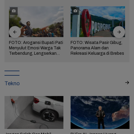
FOTO: Arogansi Bupati Pati
FOTO: Wisata Pasir Gibug,
Menyulut Emosi Warga Tak
Panorama Alam dan
a
Terbendung, Lengserkan
Rekreasi Keluarga di Brebes
Kekuasaan!
Tekno