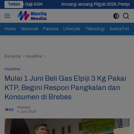
Langsung
 ASN
Terkini
Ancang-ancang Pilgub 2029, Pemprov Jateng Siapkan D
ke
konten
Home
Nasional
Pantura
Lifestyle
Teknologi
Berita Foto
Beranda
Headline
Headline
Mulai 1 Juni Beli Gas Elpiji 3 Kg Pakai
KTP, Begini Respon Pangkalan dan
Konsumen di Brebes
Redaksi
4 Juni 2024