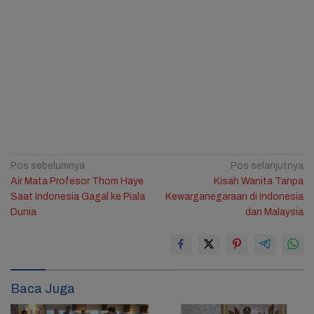
Navigasi
Pos sebelumnya
Pos selanjutnya
Air Mata Profesor Thom Haye
Kisah Wanita Tanpa
pos
Saat Indonesia Gagal ke Piala
Kewarganegaraan di Indonesia
Dunia
dan Malaysia
Baca Juga