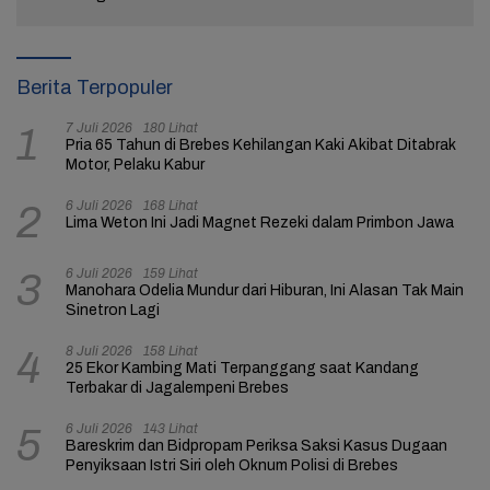
Berita Terpopuler
7 Juli 2026
180 Lihat
1
Pria 65 Tahun di Brebes Kehilangan Kaki Akibat Ditabrak
Motor, Pelaku Kabur
6 Juli 2026
168 Lihat
2
Lima Weton Ini Jadi Magnet Rezeki dalam Primbon Jawa
6 Juli 2026
159 Lihat
3
Manohara Odelia Mundur dari Hiburan, Ini Alasan Tak Main
Sinetron Lagi
8 Juli 2026
158 Lihat
4
25 Ekor Kambing Mati Terpanggang saat Kandang
Terbakar di Jagalempeni Brebes
6 Juli 2026
143 Lihat
5
Bareskrim dan Bidpropam Periksa Saksi Kasus Dugaan
Penyiksaan Istri Siri oleh Oknum Polisi di Brebes