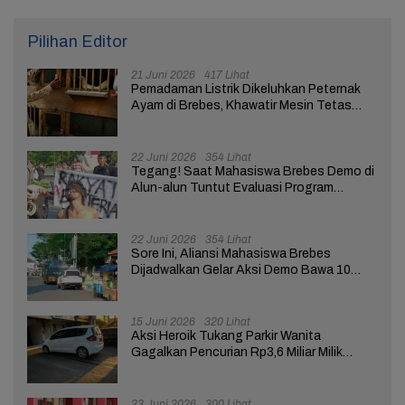
Pilihan Editor
21 Juni 2026
417 Lihat
Pemadaman Listrik Dikeluhkan Peternak
Ayam di Brebes, Khawatir Mesin Tetas
Telur Terganggu
22 Juni 2026
354 Lihat
Tegang! Saat Mahasiswa Brebes Demo di
Alun-alun Tuntut Evaluasi Program
Pemerintah Pusat dan Daerah
22 Juni 2026
354 Lihat
Sore Ini, Aliansi Mahasiswa Brebes
Dijadwalkan Gelar Aksi Demo Bawa 10
Tuntutan ke Pendopo
15 Juni 2026
320 Lihat
Aksi Heroik Tukang Parkir Wanita
Gagalkan Pencurian Rp3,6 Miliar Milik
Nasabah Bank di Brebes
23 Juni 2026
300 Lihat