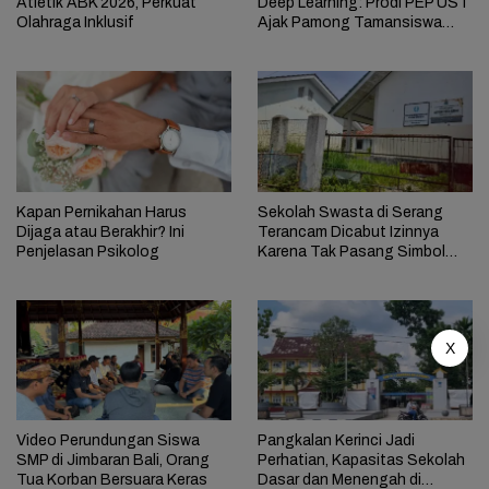
Atletik ABK 2026, Perkuat
Deep Learning: Prodi PEP UST
Olahraga Inklusif
Ajak Pamong Tamansiswa
Jakarta Jadi Guru Humanis
Kapan Pernikahan Harus
Sekolah Swasta di Serang
Dijaga atau Berakhir? Ini
Terancam Dicabut Izinnya
Penjelasan Psikolog
Karena Tak Pasang Simbol
Negara
X
Video Perundungan Siswa
Pangkalan Kerinci Jadi
SMP di Jimbaran Bali, Orang
Perhatian, Kapasitas Sekolah
Tua Korban Bersuara Keras
Dasar dan Menengah di