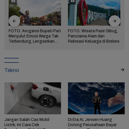
FOTO: Arogansi Bupati Pati
FOTO: Wisata Pasir Gibug,
Menyulut Emosi Warga Tak
Panorama Alam dan
a
Terbendung, Lengserkan
Rekreasi Keluarga di Brebes
Kekuasaan!
Tekno
Jangan Salah Cas Mobil
Di Era AI, Jensen Huang
Listrik, Ini Cara Cek
Dorong Perusahaan Bayar