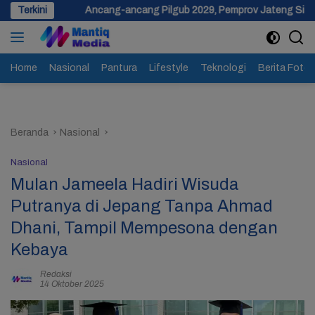
Langsung
Ancang-ancang Pilgub 2029, Pemprov Jateng Siapkan Dana Cadangan 
Terkini
ke
konten
Home
Nasional
Pantura
Lifestyle
Teknologi
Berita Foto
Beranda
Nasional
Nasional
Mulan Jameela Hadiri Wisuda
Putranya di Jepang Tanpa Ahmad
Dhani, Tampil Mempesona dengan
Kebaya
Redaksi
14 Oktober 2025