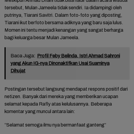
Meskipun Ahmad Dhani tidak bisa hadir dalam acara wisuda
tersebut, Mulan Jameela tidak sendiri. Ia didampingi oleh
putrinya, Tiarani Savitri. Dalam foto-foto yang diposting,
Tiarani ikut berfoto bersama adiknya yang baru saja lulus.
Momen ini tentu menjadi kenangan yang sangat berharga
bagi keluarga besar Mulan Jameela.
Baca Juga:
Profil Feby Belinda, Istri Ahmad Sahroni
yang Akun IG-nya Dinonaktifkan Usai Suaminya
Dihujat
Postingan tersebut langsung mendapat respons positif dari
netizen. Banyak dari mereka yang memberikan ucapan
selamat kepada Rafly atas kelulusannya. Beberapa
komentar yang muncul antara lain:
“Selamat semoga ilmu nya bermanfaat ganteng”