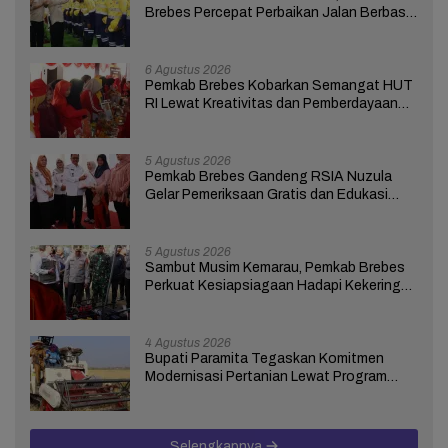
Brebes Percepat Perbaikan Jalan Berbasis
Aduan Masyarakat
6 Agustus 2026
Pemkab Brebes Kobarkan Semangat HUT
RI Lewat Kreativitas dan Pemberdayaan
Perempuan
5 Agustus 2026
Pemkab Brebes Gandeng RSIA Nuzula
Gelar Pemeriksaan Gratis dan Edukasi
bagi 100 Ibu Hamil
5 Agustus 2026
Sambut Musim Kemarau, Pemkab Brebes
Perkuat Kesiapsiagaan Hadapi Kekeringan
dan Karhutla
4 Agustus 2026
Bupati Paramita Tegaskan Komitmen
Modernisasi Pertanian Lewat Program
ICARE
Selengkapnya