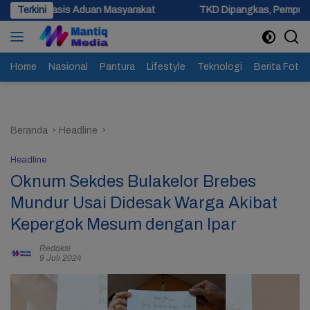
Langsung
Aduan Masyarakat
Terkini
TKD Dipangkas, Pemprov Jateng Pastikan 
ke
konten
Home
Nasional
Pantura
Lifestyle
Teknologi
Berita Foto
Beranda
Headline
Headline
Oknum Sekdes Bulakelor Brebes
Mundur Usai Didesak Warga Akibat
Kepergok Mesum dengan Ipar
Redaksi
9 Juli 2024