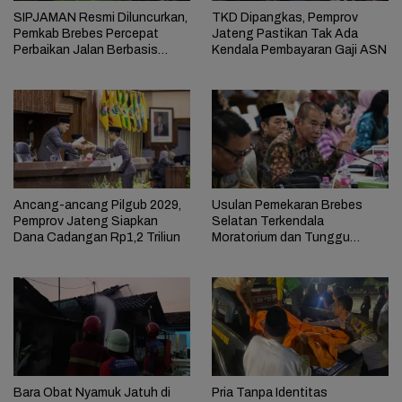
SIPJAMAN Resmi Diluncurkan,
TKD Dipangkas, Pemprov
Pemkab Brebes Percepat
Jateng Pastikan Tak Ada
Perbaikan Jalan Berbasis
Kendala Pembayaran Gaji ASN
Aduan Masyarakat
Ancang-ancang Pilgub 2029,
Usulan Pemekaran Brebes
Pemprov Jateng Siapkan
Selatan Terkendala
Dana Cadangan Rp1,2 Triliun
Moratorium dan Tunggu
Antrean Panjang
Bara Obat Nyamuk Jatuh di
Pria Tanpa Identitas