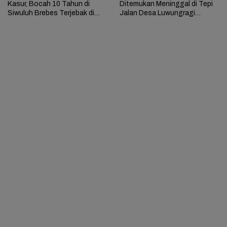
Kasur, Bocah 10 Tahun di
Ditemukan Meninggal di Tepi
Siwuluh Brebes Terjebak di
Jalan Desa Luwungragi
Rumah Terbakar
Brebes