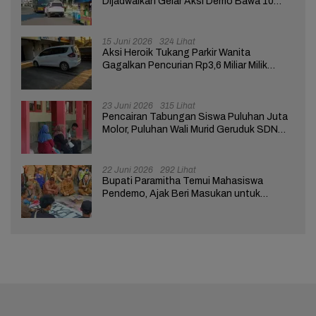
Dijadwalkan Gelar Aksi Demo Bawa 10
Tuntutan ke Pendopo
15 Juni 2026
324 Lihat
Aksi Heroik Tukang Parkir Wanita
Gagalkan Pencurian Rp3,6 Miliar Milik
Nasabah Bank di Brebes
23 Juni 2026
315 Lihat
Pencairan Tabungan Siswa Puluhan Juta
Molor, Puluhan Wali Murid Geruduk SDN
Brebes 02
22 Juni 2026
292 Lihat
Bupati Paramitha Temui Mahasiswa
Pendemo, Ajak Beri Masukan untuk
Kemajuan Brebes