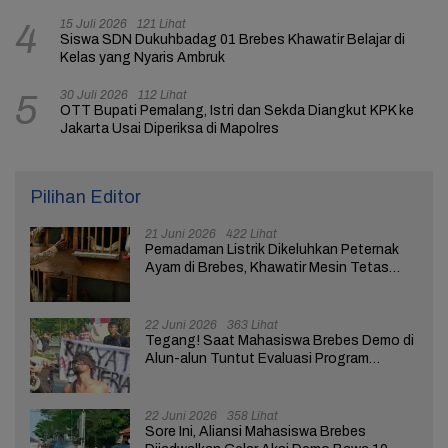
15 Juli 2026
121 Lihat
4
Siswa SDN Dukuhbadag 01 Brebes Khawatir Belajar di
Kelas yang Nyaris Ambruk
30 Juli 2026
112 Lihat
5
OTT Bupati Pemalang, Istri dan Sekda Diangkut KPK ke
Jakarta Usai Diperiksa di Mapolres
Pilihan Editor
21 Juni 2026
422 Lihat
Pemadaman Listrik Dikeluhkan Peternak
Ayam di Brebes, Khawatir Mesin Tetas
Telur Terganggu
22 Juni 2026
363 Lihat
Tegang! Saat Mahasiswa Brebes Demo di
Alun-alun Tuntut Evaluasi Program
Pemerintah Pusat dan Daerah
22 Juni 2026
358 Lihat
Sore Ini, Aliansi Mahasiswa Brebes