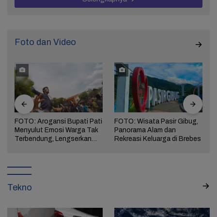
Foto dan Video
FOTO: Arogansi Bupati Pati
FOTO: Wisata Pasir Gibug,
Menyulut Emosi Warga Tak
Panorama Alam dan
a
Terbendung, Lengserkan
Rekreasi Keluarga di Brebes
Kekuasaan!
Tekno