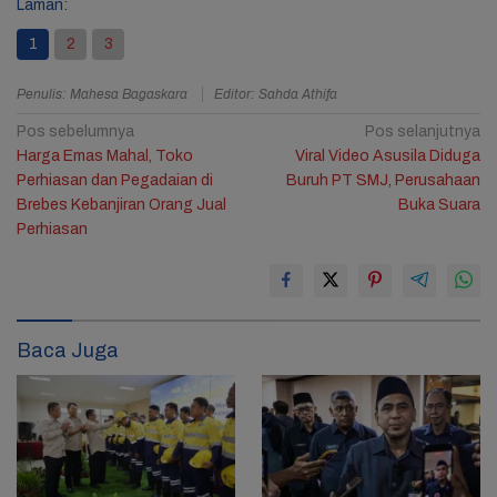
Laman:
1
2
3
Penulis: Mahesa Bagaskara
Editor: Sahda Athifa
Navigasi
Pos sebelumnya
Pos selanjutnya
Harga Emas Mahal, Toko
Viral Video Asusila Diduga
pos
Perhiasan dan Pegadaian di
Buruh PT SMJ, Perusahaan
Brebes Kebanjiran Orang Jual
Buka Suara
Perhiasan
Baca Juga