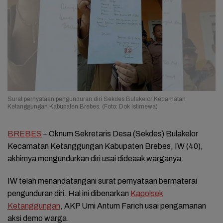
Surat pernyataan pengunduran diri Sekdes Bulakelor Kecamatan
Ketanggungan Kabupaten Brebes. (Foto: Dok Istimewa)
BREBES
– Oknum Sekretaris Desa (Sekdes) Bulakelor
Kecamatan Ketanggungan Kabupaten Brebes, IW (40),
akhirnya mengundurkan diri usai dideaak warganya.
IW telah menandatangani surat pernyataan bermaterai
pengunduran diri. Hal ini dibenarkan
Kapolsek
Ketanggungan
, AKP Umi Antum Farich usai pengamanan
aksi demo warga.