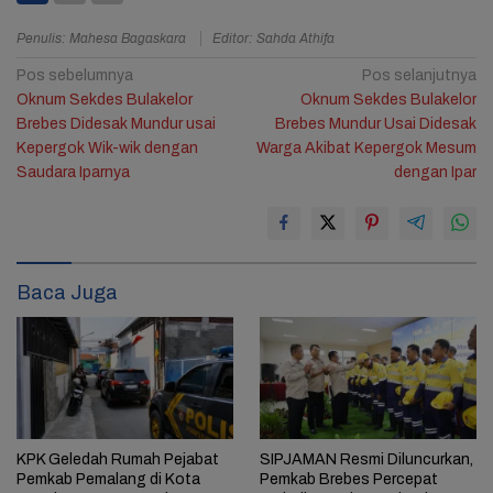
Penulis: Mahesa Bagaskara
Editor: Sahda Athifa
Navigasi
Pos sebelumnya
Pos selanjutnya
Oknum Sekdes Bulakelor
Oknum Sekdes Bulakelor
pos
Brebes Didesak Mundur usai
Brebes Mundur Usai Didesak
Kepergok Wik-wik dengan
Warga Akibat Kepergok Mesum
Saudara Iparnya
dengan Ipar
Baca Juga
KPK Geledah Rumah Pejabat
SIPJAMAN Resmi Diluncurkan,
Pemkab Pemalang di Kota
Pemkab Brebes Percepat