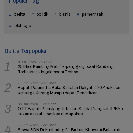
Populer Tag
berita
politik
bisnis
pemerintah
olahraga
Berita Terpopuler
8 Juli 2026
160 Lihat
1
25 Ekor Kambing Mati Terpanggang saat Kandang
Terbakar di Jagalempeni Brebes
15 Juli 2026
136 Lihat
2
Bupati Paramitha Buka Sekolah Rakyat, 270 Anak dari
Keluarga Kurang Mampu dapat Pendidikan
30 Juli 2026
122 Lihat
3
OTT Bupati Pemalang, Istri dan Sekda Diangkut KPK ke
Jakarta Usai Diperiksa di Mapolres
15 Juli 2026
122 Lihat
4
Siswa SDN Dukuhbadag 01 Brebes Khawatir Belajar di