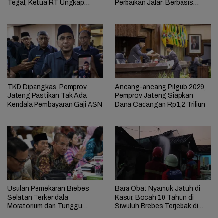
Tegal, Ketua RT Ungkap
Perbaikan Jalan Berbasis
Terkait Kasus Bupati Anom
Aduan Masyarakat
TKD Dipangkas, Pemprov
Ancang-ancang Pilgub 2029,
Jateng Pastikan Tak Ada
Pemprov Jateng Siapkan
Kendala Pembayaran Gaji ASN
Dana Cadangan Rp1,2 Triliun
Usulan Pemekaran Brebes
Bara Obat Nyamuk Jatuh di
Selatan Terkendala
Kasur, Bocah 10 Tahun di
Moratorium dan Tunggu
Siwuluh Brebes Terjebak di
Antrean Panjang
Rumah Terbakar