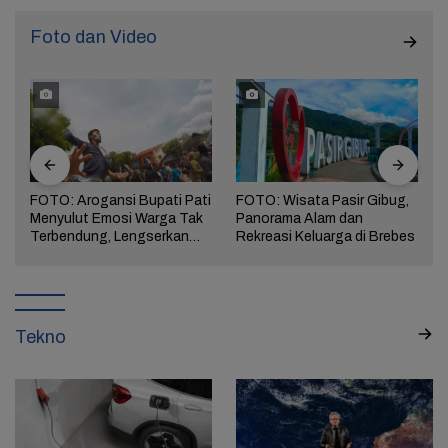
Foto dan Video
FOTO: Arogansi Bupati Pati
FOTO: Wisata Pasir Gibug,
Menyulut Emosi Warga Tak
Panorama Alam dan
a
Terbendung, Lengserkan
Rekreasi Keluarga di Brebes
Kekuasaan!
Tekno