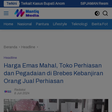
Langsung
t Kasus Bupati Anom
Terkini
SIPJAMAN Resmi Diluncurkan, Pemkab 
ke
konten
Home
Nasional
Pantura
Lifestyle
Teknologi
Berita Foto
Beranda
Headline
Headline
Harga Emas Mahal, Toko Perhiasan
dan Pegadaian di Brebes Kebanjiran
Orang Jual Perhiasan
Redaksi
8 Juli 2024