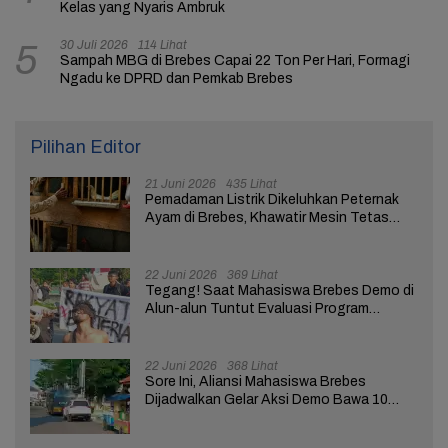
Kelas yang Nyaris Ambruk
30 Juli 2026
114 Lihat
5
Sampah MBG di Brebes Capai 22 Ton Per Hari, Formagi
Ngadu ke DPRD dan Pemkab Brebes
Pilihan Editor
21 Juni 2026
435 Lihat
Pemadaman Listrik Dikeluhkan Peternak
Ayam di Brebes, Khawatir Mesin Tetas
Telur Terganggu
22 Juni 2026
369 Lihat
Tegang! Saat Mahasiswa Brebes Demo di
Alun-alun Tuntut Evaluasi Program
Pemerintah Pusat dan Daerah
22 Juni 2026
368 Lihat
Sore Ini, Aliansi Mahasiswa Brebes
Dijadwalkan Gelar Aksi Demo Bawa 10
Tuntutan ke Pendopo