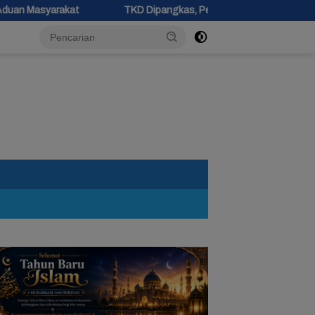
TKD Dipangkas, Pemprov Jateng Pastikan Tak Ada Kendala Pembay