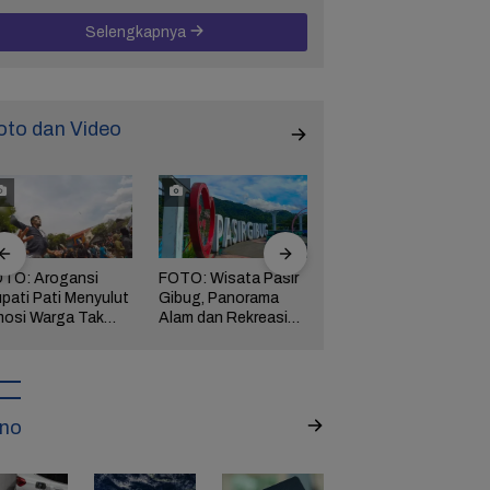
Selengkapnya
oto dan Video
TO: Arogansi
FOTO: Wisata Pasir
FOTO: Ribuan Orang
pati Pati Menyulut
Gibug, Panorama
Berwisata ke IKN di
osi Warga Tak
Alam dan Rekreasi
Hari Kedua Lebaran
rbendung,
Keluarga di Brebes
ngserkan
kuasaan!
no