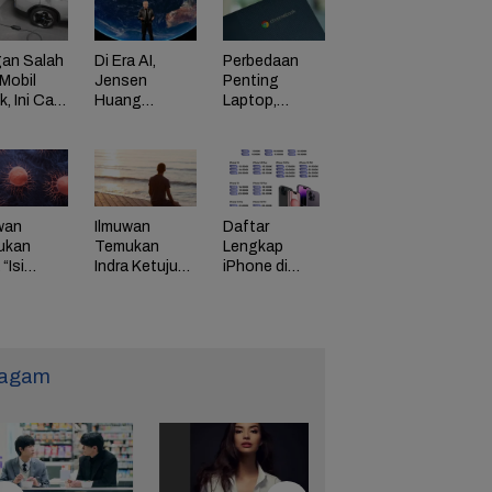
an Salah
Di Era AI,
Perbedaan
Mobil
Jensen
Penting
ik, Ini Cara
Huang
Laptop,
Dorong
Chromebook,
adaman
Perusahaan
dan Windows
di HP
Bayar
Karyawan
Tinggi
wan
Ilmuwan
Daftar
ukan
Temukan
Lengkap
“Isi
Indra Ketujuh
iPhone di
g” Energi
Manusia, Apa
Indonesia
 Tunda
Fungsinya?
Naik Harga,
uaan
iPhone 16
Naik Rp 1
Juta
agam