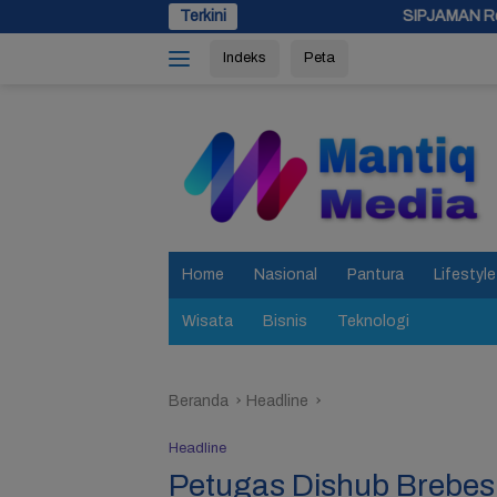
Langsung
Terkini
SIPJAMAN Resmi Diluncurkan, Pemkab 
ke
Indeks
Peta
konten
tutup
Home
Nasional
Pantura
Lifestyle
Wisata
Bisnis
Teknologi
Beranda
Headline
Headline
Petugas Dishub Brebes