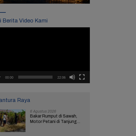
ti Berita Video Kami
tar
o
00:00
22:06
antura Raya
6 Agustus 2026
Bakar Rumput di Sawah,
Motor Petani di Tanjung
Brebes Ikut Terbakar