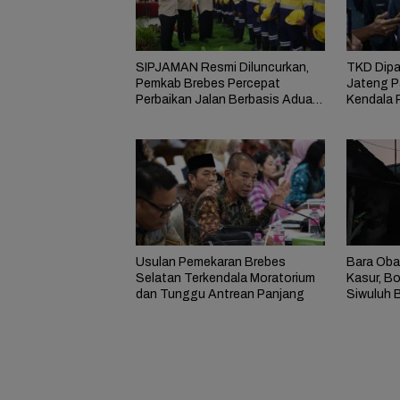
SIPJAMAN Resmi Diluncurkan,
TKD Dipa
Pemkab Brebes Percepat
Jateng P
Perbaikan Jalan Berbasis Aduan
Kendala 
Masyarakat
Usulan Pemekaran Brebes
Bara Oba
Selatan Terkendala Moratorium
Kasur, B
dan Tunggu Antrean Panjang
Siwuluh B
Rumah Te