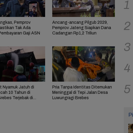
1
2
ngkas, Pemprov
Ancang-ancang Pilgub 2029,
astikan Tak Ada
Pemprov Jateng Siapkan Dana
Pembayaran Gaji ASN
Cadangan Rp1,2 Triliun
3
4
5
t Nyamuk Jatuh di
Pria Tanpa Identitas Ditemukan
ocah 10 Tahun di
Meninggal di Tepi Jalan Desa
rebes Terjebak di
Luwungragi Brebes
rbakar
P