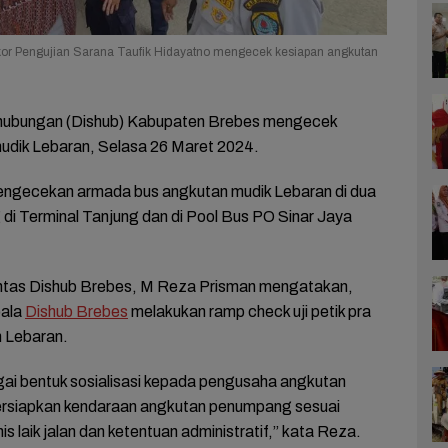
kor Pengujian Sarana Taufik Hidayatno mengecek kesiapan angkutan
hubungan (Dishub) Kabupaten Brebes mengecek
udik Lebaran, Selasa 26 Maret 2024.
ngecekan armada bus angkutan mudik Lebaran di dua
 di Terminal Tanjung dan di Pool Bus PO Sinar Jaya
intas Dishub Brebes, M Reza Prisman mengatakan,
pala
Dishub Brebes
melakukan ramp check uji petik pra
 Lebaran.
ai bentuk sosialisasi kepada pengusaha angkutan
rsiapkan kendaraan angkutan penumpang sesuai
s laik jalan dan ketentuan administratif,” kata Reza.