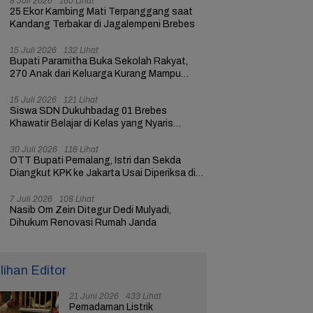
8 Juli 2026
160 Lihat
25 Ekor Kambing Mati Terpanggang saat
Kandang Terbakar di Jagalempeni Brebes
15 Juli 2026
132 Lihat
Bupati Paramitha Buka Sekolah Rakyat,
270 Anak dari Keluarga Kurang Mampu
dapat Pendidikan
15 Juli 2026
121 Lihat
Siswa SDN Dukuhbadag 01 Brebes
Khawatir Belajar di Kelas yang Nyaris
Ambruk
30 Juli 2026
116 Lihat
OTT Bupati Pemalang, Istri dan Sekda
Diangkut KPK ke Jakarta Usai Diperiksa di
Mapolres
7 Juli 2026
108 Lihat
Nasib Om Zein Ditegur Dedi Mulyadi,
Dihukum Renovasi Rumah Janda
ilihan Editor
21 Juni 2026
433 Lihat
Pemadaman Listrik