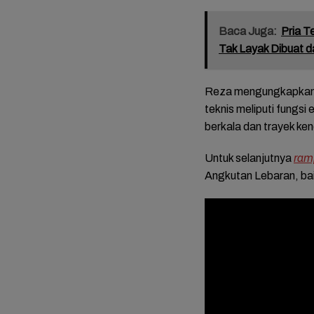
Baca Juga:
Pria T
Tak Layak Dibuat d
Reza mengungkapkan, 
teknis meliputi fungsi 
berkala dan trayek ke
Untuk selanjutnya
ram
Angkutan Lebaran, bai
FOTO: 
Mariah
Tasyak
Bupati
Mitha-