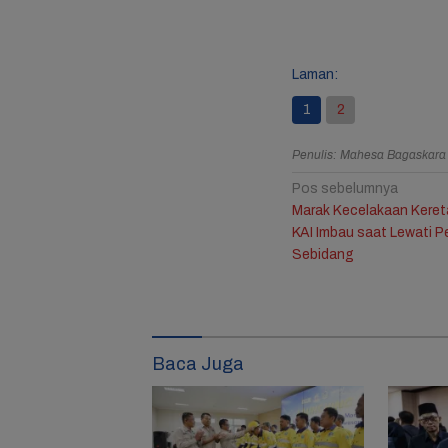
Resmi B
Jule, 
Bagika
Laman:
Mengha
Ulang 
1
2
Ketiga
Penulis: Mahesa Bagaskar
Navigasi
Pos sebelumnya
Marak Kecelakaan Kereta
pos
KAI Imbau saat Lewati P
Sebidang
Baca Juga