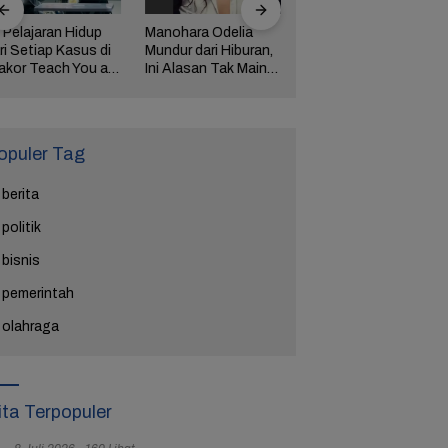
 Pelajaran Hidup
Manohara Odelia
Lima Weton Ini Jadi
ri Setiap Kasus di
Mundur dari Hiburan,
Magnet Rezeki
akor Teach You a
Ini Alasan Tak Main
dalam Primbon Jawa
esson
Sinetron Lagi
opuler Tag
berita
politik
bisnis
pemerintah
olahraga
ita Terpopuler