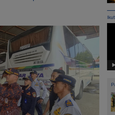
Iku
Pemu
Vide
P