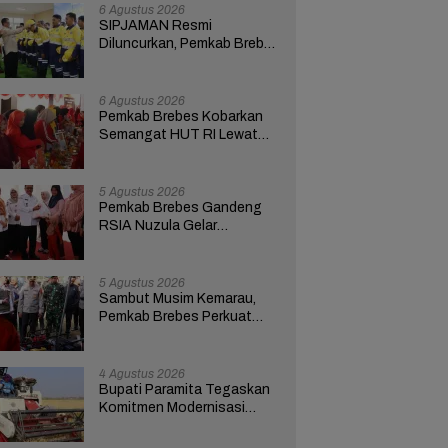
6 Agustus 2026
SIPJAMAN Resmi
Diluncurkan, Pemkab Brebes
Percepat Perbaikan Jalan
Berbasis Aduan Masyarakat
6 Agustus 2026
Pemkab Brebes Kobarkan
Semangat HUT RI Lewat
Kreativitas dan
Pemberdayaan Perempuan
5 Agustus 2026
Pemkab Brebes Gandeng
RSIA Nuzula Gelar
Pemeriksaan Gratis dan
Edukasi bagi 100 Ibu Hamil
5 Agustus 2026
Sambut Musim Kemarau,
Pemkab Brebes Perkuat
Kesiapsiagaan Hadapi
Kekeringan dan Karhutla
4 Agustus 2026
Bupati Paramita Tegaskan
Komitmen Modernisasi
Pertanian Lewat Program
ICARE