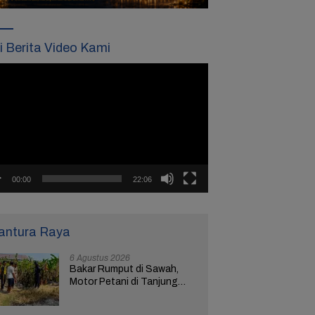
ti Berita Video Kami
tar
o
00:00
22:06
antura Raya
6 Agustus 2026
Bakar Rumput di Sawah,
Motor Petani di Tanjung
Brebes Ikut Terbakar