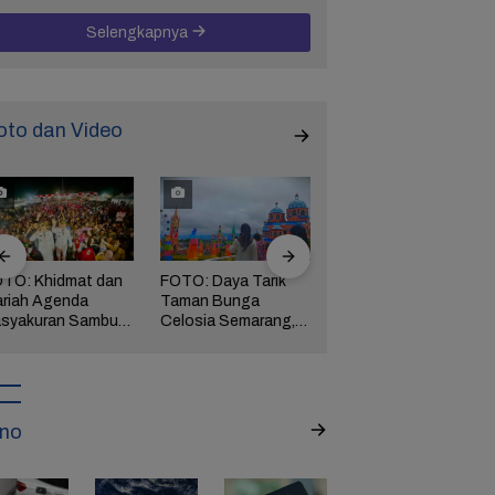
Selengkapnya
oto dan Video
TO: Khidmat dan
FOTO: Daya Tarik
FOTO: Wisata
riah Agenda
Taman Bunga
Kebun Teh Kaligua
syakuran Sambut
Celosia Semarang,
Brebes Dipenuhi
pati Brebes
Wisata Kekinian
Gelondongan Kayu
tha-Wurja
yang Digandrungi
Terbawa Banjir
Wisatawan
Bandang
no