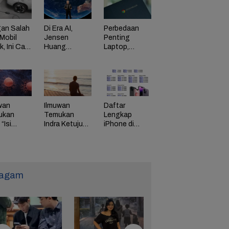
an Salah
Di Era AI,
Perbedaan
Mobil
Jensen
Penting
ik, Ini Cara
Huang
Laptop,
Dorong
Chromebook,
adaman
Perusahaan
dan Windows
di HP
Bayar
Karyawan
Tinggi
wan
Ilmuwan
Daftar
ukan
Temukan
Lengkap
“Isi
Indra Ketujuh
iPhone di
g” Energi
Manusia, Apa
Indonesia
 Tunda
Fungsinya?
Naik Harga,
uaan
iPhone 16
Naik Rp 1
Juta
agam