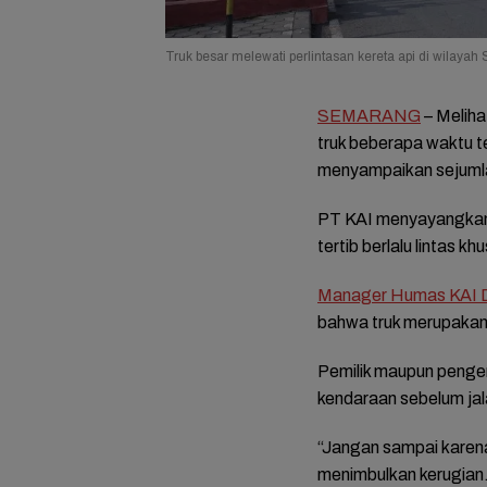
Truk besar melewati perlintasan kereta api di wilayah
SEMARANG
– Meliha
truk beberapa waktu te
menyampaikan sejuml
PT KAI menyayangkan k
tertib berlalu lintas 
Manager Humas KAI 
bahwa truk merupaka
Pemilik maupun pengen
kendaraan sebelum jal
“Jangan sampai karena
menimbulkan kerugian