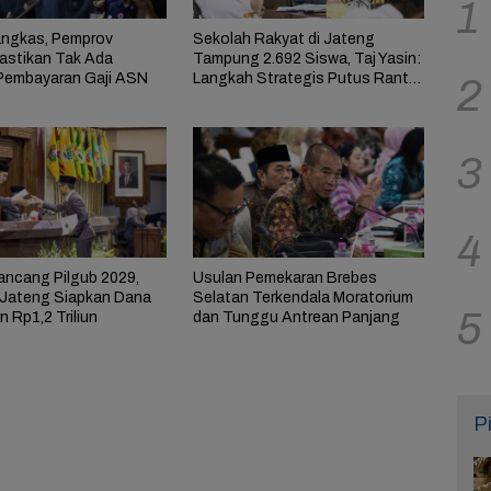
1
ngkas, Pemprov
Sekolah Rakyat di Jateng
astikan Tak Ada
Tampung 2.692 Siswa, Taj Yasin:
Pembayaran Gaji ASN
Langkah Strategis Putus Rantai
2
Kemiskinan
3
4
ncang Pilgub 2029,
Usulan Pemekaran Brebes
Jateng Siapkan Dana
Selatan Terkendala Moratorium
5
 Rp1,2 Triliun
dan Tunggu Antrean Panjang
P