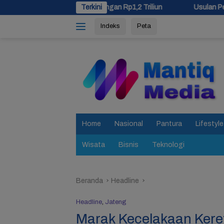
Langsung
a Cadangan Rp1,2 Triliun
Terkini
Usulan Pemekaran Brebes Selatan
ke
Indeks
Peta
konten
tutup
Home
Nasional
Pantura
Lifestyle
Wisata
Bisnis
Teknologi
Beranda
Headline
Headline
,
Jateng
Marak Kecelakaan Keret