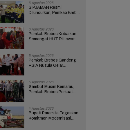
6 Agustus 2026
SIPJAMAN Resmi
Diluncurkan, Pemkab Brebes
Percepat Perbaikan Jalan
Berbasis Aduan Masyarakat
6 Agustus 2026
Pemkab Brebes Kobarkan
Semangat HUT RI Lewat
Kreativitas dan
Pemberdayaan Perempuan
5 Agustus 2026
Pemkab Brebes Gandeng
RSIA Nuzula Gelar
Pemeriksaan Gratis dan
Edukasi bagi 100 Ibu Hamil
5 Agustus 2026
Sambut Musim Kemarau,
Pemkab Brebes Perkuat
Kesiapsiagaan Hadapi
Kekeringan dan Karhutla
4 Agustus 2026
Bupati Paramita Tegaskan
Komitmen Modernisasi
Pertanian Lewat Program
ICARE