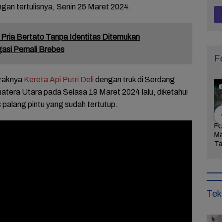
an tertulisnya, Senin 25 Maret 2024.
Pria Bertato Tanpa Identitas Ditemukan
gasi Pemali Brebes
F
braknya
Kereta Api Putri Deli
dengan truk di Serdang
atera Utara pada Selasa 19 Maret 2024 lalu, diketahui
palang pintu yang sudah tertutup.
Arogansi
FOTO: Wisata Pasir
FOTO: Ribuan Orang
FO
Pati Menyulut
Gibug, Panorama
Berwisata ke IKN di
Ma
Warga Tak
Alam dan Rekreasi
Hari Kedua Lebaran
Ta
dung,
Keluarga di Brebes
Bu
rkan
Mi
aan!
Tek