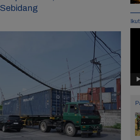
n Sebidang
Iku
Pemu
Vide
P