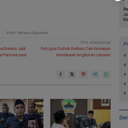
jaran Hidup
Manohara Odelia
Lima Weton Ini Jadi
Re
tiap Kasus di
Mundur dari Hiburan,
Magnet Rezeki
Ju
Teach You a
Ini Alasan Tak Main
dalam Primbon Jawa
Ba
Sinetron Lagi
Me
Ul
a
Editor: Mahesa Bagaskara
Ke
Pos selanjutnya
P
a Brebes Jadi
Petugas Dishub Brebes Cek Kesiapan
r Pantura saat
Kendaraan Angkutan Lebaran
Ber