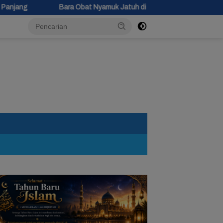
bat Nyamuk Jatuh di Kasur, Bocah 10 Tahun di Siwuluh Brebes Terjeb