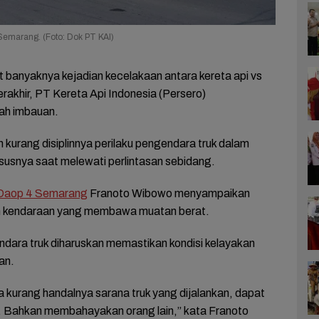
 Semarang. (Foto: Dok PT KAI)
t banyaknya kejadian kecelakaan antara kereta api vs
rakhir, PT Kereta Api Indonesia (Persero)
ah imbauan.
urang disiplinnya perilaku pengendara truk dalam
khususnya saat melewati perlintasan sebidang.
Daop 4 Semarang
Franoto Wibowo menyampaikan
n kendaraan yang membawa muatan berat.
dara truk diharuskan memastikan kondisi kelayakan
an.
 kurang handalnya sarana truk yang dijalankan, dapat
. Bahkan membahayakan orang lain,” kata Franoto