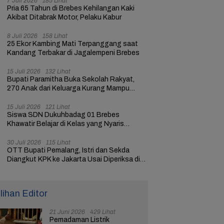
7 Juli 2026
185 Lihat
Pria 65 Tahun di Brebes Kehilangan Kaki
Akibat Ditabrak Motor, Pelaku Kabur
8 Juli 2026
158 Lihat
25 Ekor Kambing Mati Terpanggang saat
Kandang Terbakar di Jagalempeni Brebes
15 Juli 2026
132 Lihat
Bupati Paramitha Buka Sekolah Rakyat,
270 Anak dari Keluarga Kurang Mampu
dapat Pendidikan
15 Juli 2026
121 Lihat
Siswa SDN Dukuhbadag 01 Brebes
Khawatir Belajar di Kelas yang Nyaris
Ambruk
30 Juli 2026
115 Lihat
OTT Bupati Pemalang, Istri dan Sekda
Diangkut KPK ke Jakarta Usai Diperiksa di
Mapolres
ilihan Editor
21 Juni 2026
429 Lihat
Pemadaman Listrik