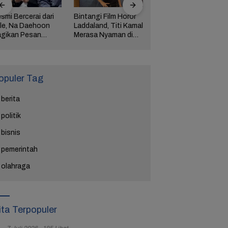
smi Bercerai dari
Bintangi Film Horor
Reza Tak Lagi di
le, Na Daehoon
Laddaland, Titi Kamal
Rutan Salemba, Kini
gikan Pesan
Merasa Nyaman di
Jadi Film: Bukti
ngharukan di
Genre Tersebut
Nyata Kesempatan
ang Tahun Anak
Kedua Ada
tiga
opuler Tag
berita
politik
bisnis
pemerintah
olahraga
ita Terpopuler