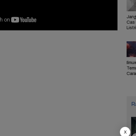
Jang
Cas 
Listr
Cek
Pem
PLN 
Ilmu
Tem
Cara 
Ulan
Sel,
Pen
R
X